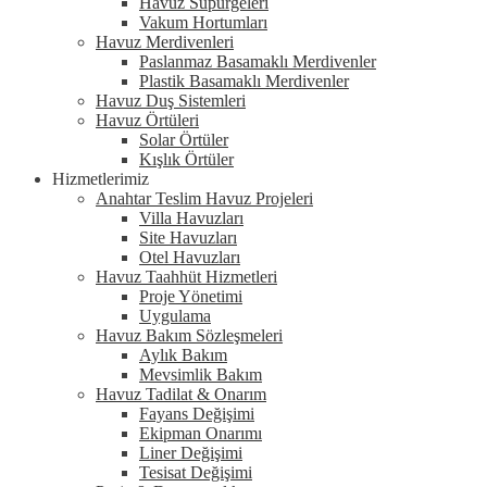
Havuz Süpürgeleri
Vakum Hortumları
Havuz Merdivenleri
Paslanmaz Basamaklı Merdivenler
Plastik Basamaklı Merdivenler
Havuz Duş Sistemleri
Havuz Örtüleri
Solar Örtüler
Kışlık Örtüler
Hizmetlerimiz
Anahtar Teslim Havuz Projeleri
Villa Havuzları
Site Havuzları
Otel Havuzları
Havuz Taahhüt Hizmetleri
Proje Yönetimi
Uygulama
Havuz Bakım Sözleşmeleri
Aylık Bakım
Mevsimlik Bakım
Havuz Tadilat & Onarım
Fayans Değişimi
Ekipman Onarımı
Liner Değişimi
Tesisat Değişimi