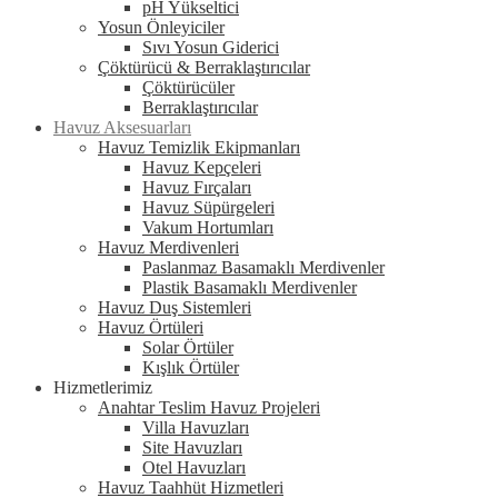
pH Yükseltici
Yosun Önleyiciler
Sıvı Yosun Giderici
Çöktürücü & Berraklaştırıcılar
Çöktürücüler
Berraklaştırıcılar
Havuz Aksesuarları
Havuz Temizlik Ekipmanları
Havuz Kepçeleri
Havuz Fırçaları
Havuz Süpürgeleri
Vakum Hortumları
Havuz Merdivenleri
Paslanmaz Basamaklı Merdivenler
Plastik Basamaklı Merdivenler
Havuz Duş Sistemleri
Havuz Örtüleri
Solar Örtüler
Kışlık Örtüler
Hizmetlerimiz
Anahtar Teslim Havuz Projeleri
Villa Havuzları
Site Havuzları
Otel Havuzları
Havuz Taahhüt Hizmetleri