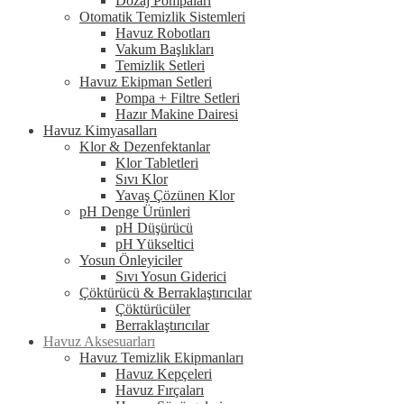
Dozaj Pompaları
Otomatik Temizlik Sistemleri
Havuz Robotları
Vakum Başlıkları
Temizlik Setleri
Havuz Ekipman Setleri
Pompa + Filtre Setleri
Hazır Makine Dairesi
Havuz Kimyasalları
Klor & Dezenfektanlar
Klor Tabletleri
Sıvı Klor
Yavaş Çözünen Klor
pH Denge Ürünleri
pH Düşürücü
pH Yükseltici
Yosun Önleyiciler
Sıvı Yosun Giderici
Çöktürücü & Berraklaştırıcılar
Çöktürücüler
Berraklaştırıcılar
Havuz Aksesuarları
Havuz Temizlik Ekipmanları
Havuz Kepçeleri
Havuz Fırçaları