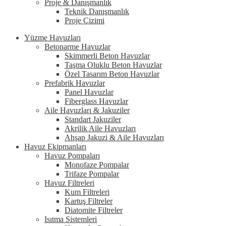
Proje & Danışmanlık
Teknik Danışmanlık
Proje Çizimi
Yüzme Havuzları
Betonarme Havuzlar
Skimmerli Beton Havuzlar
Taşma Oluklu Beton Havuzlar
Özel Tasarım Beton Havuzlar
Prefabrik Havuzlar
Panel Havuzlar
Fiberglass Havuzlar
Aile Havuzları & Jakuziler
Standart Jakuziler
Akrilik Aile Havuzları
Ahşap Jakuzi & Aile Havuzları
Havuz Ekipmanları
Havuz Pompaları
Monofaze Pompalar
Trifaze Pompalar
Havuz Filtreleri
Kum Filtreleri
Kartuş Filtreler
Diatomite Filtreler
Isıtma Sistemleri