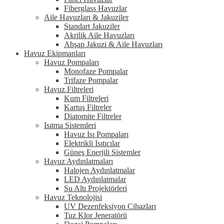
Fiberglass Havuzlar
Aile Havuzları & Jakuziler
Standart Jakuziler
Akrilik Aile Havuzları
Ahşap Jakuzi & Aile Havuzları
Havuz Ekipmanları
Havuz Pompaları
Monofaze Pompalar
Trifaze Pompalar
Havuz Filtreleri
Kum Filtreleri
Kartuş Filtreler
Diatomite Filtreler
Isıtma Sistemleri
Havuz Isı Pompaları
Elektrikli Isıtıcılar
Güneş Enerjili Sistemler
Havuz Aydınlatmaları
Halojen Aydınlatmalar
LED Aydınlatmalar
Su Altı Projektörleri
Havuz Teknolojisi
UV Dezenfeksiyon Cihazları
Tuz Klor Jeneratörü