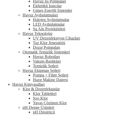
Havuz Isı Pompaları
Elektrikli Isıtıcılar
Güneş Enerjili Sistemler
Havuz Aydınlatmaları
Halojen Aydınlatmalar
LED Aydınlatmalar
Su Altı Projektörleri
Havuz Teknolojisi
UV Dezenfeksiyon Cihazları
Tuz Klor Jeneratörü
Dozaj Pompaları
Otomatik Temizlik Sistemleri
Havuz Robotları
Vakum Başlıkları
Temizlik Setleri
Havuz Ekipman Setleri
Pompa + Filtre Setleri
Hazır Makine Dairesi
Havuz Kimyasalları
Klor & Dezenfektanlar
Klor Tabletleri
Sıvı Klor
Yavaş Çözünen Klor
pH Denge Ürünleri
pH Düşürücü