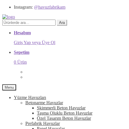
Instagram:
@havuzfabrikam
Ara:
Ara
Hesabım
Giriş Yap veya Üye Ol
Sepetim
0 Ürün
Menu
Yüzme Havuzları
Betonarme Havuzlar
Skimmerli Beton Havuzlar
Taşma Oluklu Beton Havuzlar
Özel Tasarım Beton Havuzlar
Prefabrik Havuzlar
Panel Havuzlar