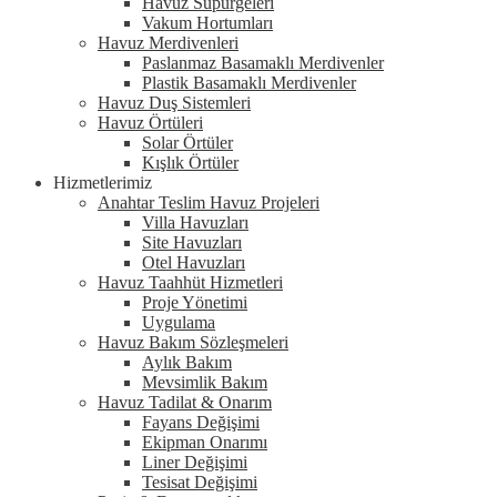
Havuz Süpürgeleri
Vakum Hortumları
Havuz Merdivenleri
Paslanmaz Basamaklı Merdivenler
Plastik Basamaklı Merdivenler
Havuz Duş Sistemleri
Havuz Örtüleri
Solar Örtüler
Kışlık Örtüler
Hizmetlerimiz
Anahtar Teslim Havuz Projeleri
Villa Havuzları
Site Havuzları
Otel Havuzları
Havuz Taahhüt Hizmetleri
Proje Yönetimi
Uygulama
Havuz Bakım Sözleşmeleri
Aylık Bakım
Mevsimlik Bakım
Havuz Tadilat & Onarım
Fayans Değişimi
Ekipman Onarımı
Liner Değişimi
Tesisat Değişimi