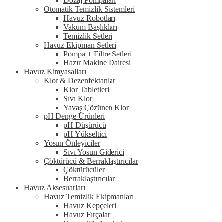
Dozaj Pompaları
Otomatik Temizlik Sistemleri
Havuz Robotları
Vakum Başlıkları
Temizlik Setleri
Havuz Ekipman Setleri
Pompa + Filtre Setleri
Hazır Makine Dairesi
Havuz Kimyasalları
Klor & Dezenfektanlar
Klor Tabletleri
Sıvı Klor
Yavaş Çözünen Klor
pH Denge Ürünleri
pH Düşürücü
pH Yükseltici
Yosun Önleyiciler
Sıvı Yosun Giderici
Çöktürücü & Berraklaştırıcılar
Çöktürücüler
Berraklaştırıcılar
Havuz Aksesuarları
Havuz Temizlik Ekipmanları
Havuz Kepçeleri
Havuz Fırçaları