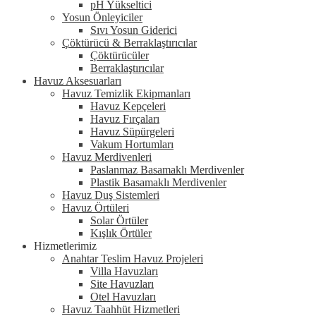
pH Yükseltici
Yosun Önleyiciler
Sıvı Yosun Giderici
Çöktürücü & Berraklaştırıcılar
Çöktürücüler
Berraklaştırıcılar
Havuz Aksesuarları
Havuz Temizlik Ekipmanları
Havuz Kepçeleri
Havuz Fırçaları
Havuz Süpürgeleri
Vakum Hortumları
Havuz Merdivenleri
Paslanmaz Basamaklı Merdivenler
Plastik Basamaklı Merdivenler
Havuz Duş Sistemleri
Havuz Örtüleri
Solar Örtüler
Kışlık Örtüler
Hizmetlerimiz
Anahtar Teslim Havuz Projeleri
Villa Havuzları
Site Havuzları
Otel Havuzları
Havuz Taahhüt Hizmetleri