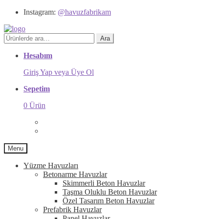
Instagram:
@havuzfabrikam
Ara:
Ara
Hesabım
Giriş Yap veya Üye Ol
Sepetim
0 Ürün
Menu
Yüzme Havuzları
Betonarme Havuzlar
Skimmerli Beton Havuzlar
Taşma Oluklu Beton Havuzlar
Özel Tasarım Beton Havuzlar
Prefabrik Havuzlar
Panel Havuzlar