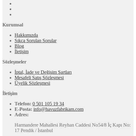
Kurumsal
Hakkımızda
Sıkça Sorulan Sorular
Blog
İletişim
Sözleşmeler
İptal, İade ve Değişim Şartları
Mesafeli Satış Sözleşmesi
Üyelik Sözleşmesi
İletişim
Telefon:
0 501 105 19 34
E-Posta:
info@havuzfabrikam.com
Adres:
Harmandere Mahallesi Reyhan Caddesi No54/8 İç Kapı No:
17 Pendik / İstanbul