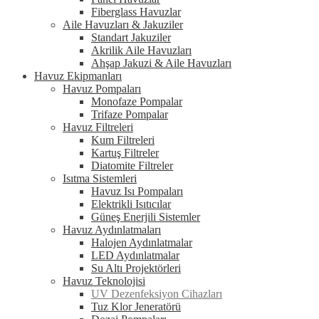
Fiberglass Havuzlar
Aile Havuzları & Jakuziler
Standart Jakuziler
Akrilik Aile Havuzları
Ahşap Jakuzi & Aile Havuzları
Havuz Ekipmanları
Havuz Pompaları
Monofaze Pompalar
Trifaze Pompalar
Havuz Filtreleri
Kum Filtreleri
Kartuş Filtreler
Diatomite Filtreler
Isıtma Sistemleri
Havuz Isı Pompaları
Elektrikli Isıtıcılar
Güneş Enerjili Sistemler
Havuz Aydınlatmaları
Halojen Aydınlatmalar
LED Aydınlatmalar
Su Altı Projektörleri
Havuz Teknolojisi
UV Dezenfeksiyon Cihazları
Tuz Klor Jeneratörü