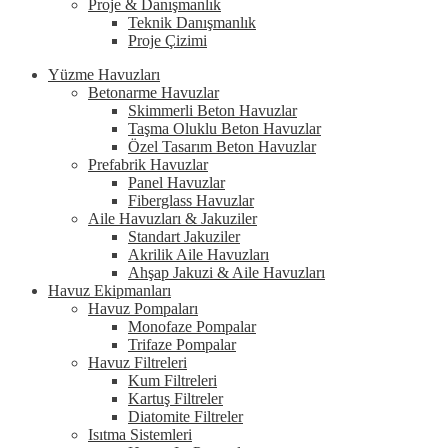
Proje & Danışmanlık
Teknik Danışmanlık
Proje Çizimi
Yüzme Havuzları
Betonarme Havuzlar
Skimmerli Beton Havuzlar
Taşma Oluklu Beton Havuzlar
Özel Tasarım Beton Havuzlar
Prefabrik Havuzlar
Panel Havuzlar
Fiberglass Havuzlar
Aile Havuzları & Jakuziler
Standart Jakuziler
Akrilik Aile Havuzları
Ahşap Jakuzi & Aile Havuzları
Havuz Ekipmanları
Havuz Pompaları
Monofaze Pompalar
Trifaze Pompalar
Havuz Filtreleri
Kum Filtreleri
Kartuş Filtreler
Diatomite Filtreler
Isıtma Sistemleri