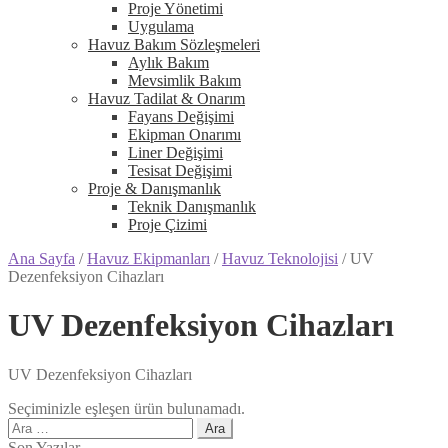
Proje Yönetimi
Uygulama
Havuz Bakım Sözleşmeleri
Aylık Bakım
Mevsimlik Bakım
Havuz Tadilat & Onarım
Fayans Değişimi
Ekipman Onarımı
Liner Değişimi
Tesisat Değişimi
Proje & Danışmanlık
Teknik Danışmanlık
Proje Çizimi
Ana Sayfa
/
Havuz Ekipmanları
/
Havuz Teknolojisi
/
UV
Dezenfeksiyon Cihazları
UV Dezenfeksiyon Cihazları
UV Dezenfeksiyon Cihazları
Seçiminizle eşleşen ürün bulunamadı.
Arama:
Son Yazılar