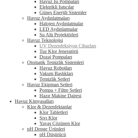
Havuz Isı Pompaları
Elektrikli Isıtıcılar
Güneş Enerjili Sistemler
Havuz Aydınlatmaları
Halojen Aydınlatmalar
LED Aydınlatmalar
Su Altı Projektörleri
Havuz Teknolojisi
UV Dezenfeksiyon Cihazları
Tuz Klor Jeneratörü
Dozaj Pompaları
Otomatik Temizlik Sistemleri
Havuz Robotları
Vakum Başlıkları
Temizlik Setleri
Havuz Ekipman Setleri
Pompa + Filtre Setleri
Hazır Makine Dairesi
Havuz Kimyasalları
Klor & Dezenfektanlar
Klor Tabletleri
Sıvı Klor
Yavaş Çözünen Klor
pH Denge Ürünleri
pH Düşürücü