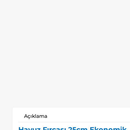
Açıklama
Havuz Fırçası 25cm Ekonomik