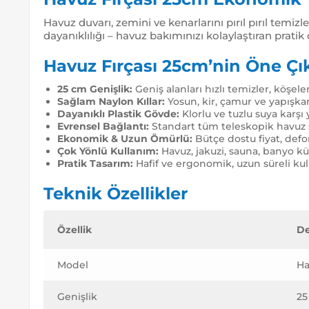
Havuz duvarı, zemini ve kenarlarını pırıl pırıl temiz
dayanıklılığı – havuz bakımınızı kolaylaştıran prati
Havuz Fırçası 25cm’nin Öne Çık
25 cm Genişlik:
Geniş alanları hızlı temizler, köşel
Sağlam Naylon Kıllar:
Yosun, kir, çamur ve yapışkan
Dayanıklı Plastik Gövde:
Klorlu ve tuzlu suya karş
Evrensel Bağlantı:
Standart tüm teleskopik havuz s
Ekonomik & Uzun Ömürlü:
Bütçe dostu fiyat, def
Çok Yönlü Kullanım:
Havuz, jakuzi, sauna, banyo kü
Pratik Tasarım:
Hafif ve ergonomik, uzun süreli ku
Teknik Özellikler
Özellik
D
Model
Ha
Genişlik
25