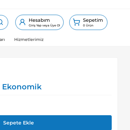
Hesabım
Sepetim
Giriş Yap veya Üye Ol
0 Ürün
arı
Hizmetlerimiz
m Ekonomik
Sepete Ekle