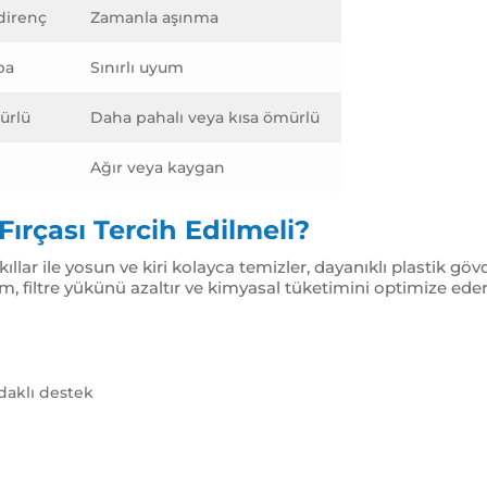
direnç
Zamanla aşınma
pa
Sınırlı uyum
ürlü
Daha pahalı veya kısa ömürlü
Ağır veya kaygan
rçası Tercih Edilmeli?
ıllar ile yosun ve kiri kolayca temizler, dayanıklı plastik gö
ım, filtre yükünü azaltır ve kimyasal tüketimini optimize ede
daklı destek