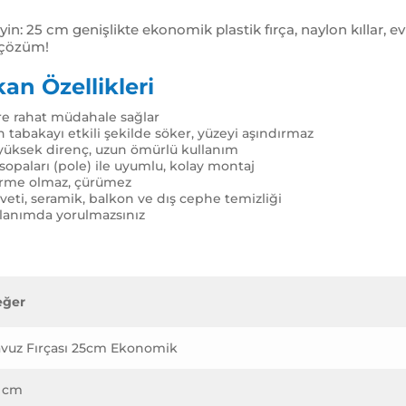
leyin: 25 cm genişlikte ekonomik plastik fırça, naylon kıllar,
k çözüm!
an Özellikleri
ere rahat müdahale sağlar
 tabakayı etkili şekilde söker, yüzeyi aşındırmaz
ı yüksek direnç, uzun ömürlü kullanım
opaları (pole) ile uyumlu, kolay montaj
orme olmaz, çürümez
veti, seramik, balkon ve dış cephe temizliği
llanımda yorulmazsınız
eğer
vuz Fırçası 25cm Ekonomik
 cm