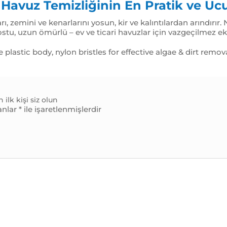
 Havuz Temizliğinin En Pratik ve U
rı, zemini ve kenarlarını yosun, kir ve kalıntılardan arındırır.
ostu, uzun ömürlü – ev ve ticari havuzlar için vazgeçilmez e
lastic body, nylon bristles for effective algae & dirt remov
lk kişi siz olun
anlar
*
ile işaretlenmişlerdir