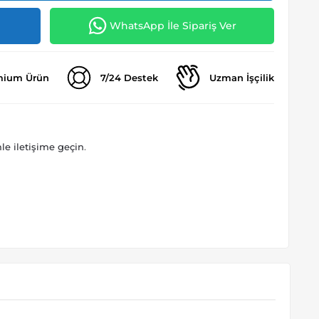
WhatsApp İle Sipariş Ver
mium Ürün
7/24 Destek
Uzman İşçilik
le iletişime geçin
.