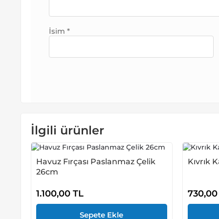
İsim
*
İlgili ürünler
Havuz Fırçası Paslanmaz Çelik
Kıvrık K
26cm
1.100,00
TL
730,0