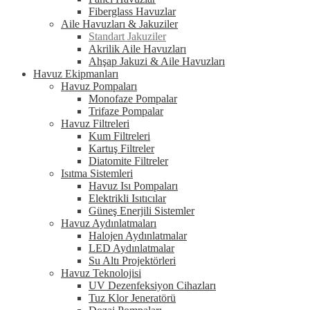
Fiberglass Havuzlar
Aile Havuzları & Jakuziler
Standart Jakuziler
Akrilik Aile Havuzları
Ahşap Jakuzi & Aile Havuzları
Havuz Ekipmanları
Havuz Pompaları
Monofaze Pompalar
Trifaze Pompalar
Havuz Filtreleri
Kum Filtreleri
Kartuş Filtreler
Diatomite Filtreler
Isıtma Sistemleri
Havuz Isı Pompaları
Elektrikli Isıtıcılar
Güneş Enerjili Sistemler
Havuz Aydınlatmaları
Halojen Aydınlatmalar
LED Aydınlatmalar
Su Altı Projektörleri
Havuz Teknolojisi
UV Dezenfeksiyon Cihazları
Tuz Klor Jeneratörü