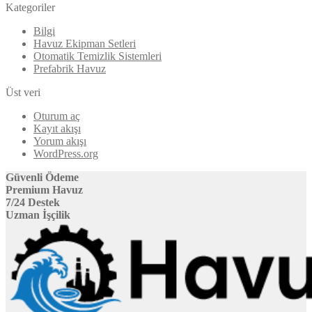
Kategoriler
Bilgi
Havuz Ekipman Setleri
Otomatik Temizlik Sistemleri
Prefabrik Havuz
Üst veri
Oturum aç
Kayıt akışı
Yorum akışı
WordPress.org
Güvenli Ödeme
Premium Havuz
7/24 Destek
Uzman İşçilik