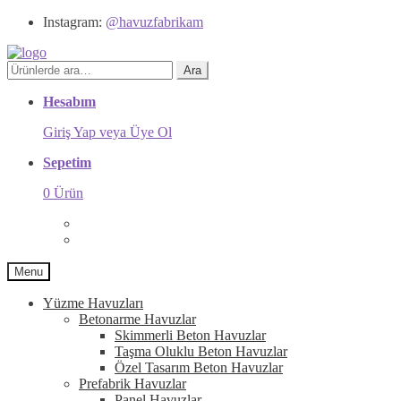
Instagram:
@havuzfabrikam
Ara:
Ara
Hesabım
Giriş Yap veya Üye Ol
Sepetim
0 Ürün
Menu
Yüzme Havuzları
Betonarme Havuzlar
Skimmerli Beton Havuzlar
Taşma Oluklu Beton Havuzlar
Özel Tasarım Beton Havuzlar
Prefabrik Havuzlar
Panel Havuzlar