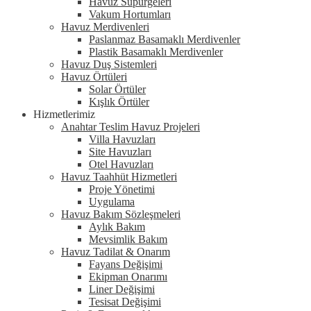
Havuz Süpürgeleri
Vakum Hortumları
Havuz Merdivenleri
Paslanmaz Basamaklı Merdivenler
Plastik Basamaklı Merdivenler
Havuz Duş Sistemleri
Havuz Örtüleri
Solar Örtüler
Kışlık Örtüler
Hizmetlerimiz
Anahtar Teslim Havuz Projeleri
Villa Havuzları
Site Havuzları
Otel Havuzları
Havuz Taahhüt Hizmetleri
Proje Yönetimi
Uygulama
Havuz Bakım Sözleşmeleri
Aylık Bakım
Mevsimlik Bakım
Havuz Tadilat & Onarım
Fayans Değişimi
Ekipman Onarımı
Liner Değişimi
Tesisat Değişimi