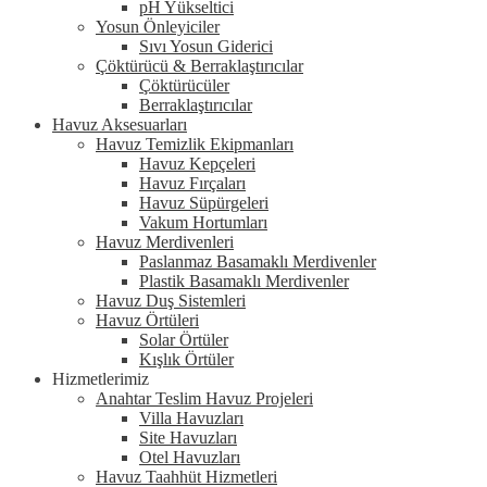
pH Yükseltici
Yosun Önleyiciler
Sıvı Yosun Giderici
Çöktürücü & Berraklaştırıcılar
Çöktürücüler
Berraklaştırıcılar
Havuz Aksesuarları
Havuz Temizlik Ekipmanları
Havuz Kepçeleri
Havuz Fırçaları
Havuz Süpürgeleri
Vakum Hortumları
Havuz Merdivenleri
Paslanmaz Basamaklı Merdivenler
Plastik Basamaklı Merdivenler
Havuz Duş Sistemleri
Havuz Örtüleri
Solar Örtüler
Kışlık Örtüler
Hizmetlerimiz
Anahtar Teslim Havuz Projeleri
Villa Havuzları
Site Havuzları
Otel Havuzları
Havuz Taahhüt Hizmetleri