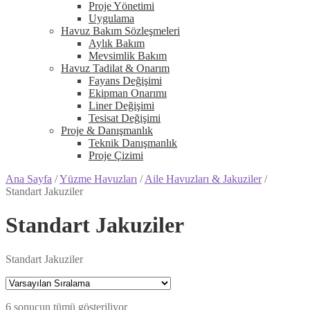
Proje Yönetimi
Uygulama
Havuz Bakım Sözleşmeleri
Aylık Bakım
Mevsimlik Bakım
Havuz Tadilat & Onarım
Fayans Değişimi
Ekipman Onarımı
Liner Değişimi
Tesisat Değişimi
Proje & Danışmanlık
Teknik Danışmanlık
Proje Çizimi
Ana Sayfa
/
Yüzme Havuzları
/
Aile Havuzları & Jakuziler
/
Standart Jakuziler
Standart Jakuziler
Standart Jakuziler
6 sonucun tümü gösteriliyor