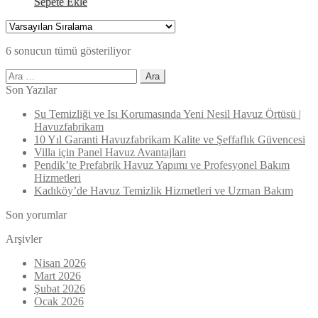
Sepete Ekle
6 sonucun tümü gösteriliyor
Arama:
Son Yazılar
Su Temizliği ve Isı Korumasında Yeni Nesil Havuz Örtüsü |
Havuzfabrikam
10 Yıl Garanti Havuzfabrikam Kalite ve Şeffaflık Güvencesi
Villa için Panel Havuz Avantajları
Pendik’te Prefabrik Havuz Yapımı ve Profesyonel Bakım
Hizmetleri
Kadıköy’de Havuz Temizlik Hizmetleri ve Uzman Bakım
Son yorumlar
Arşivler
Nisan 2026
Mart 2026
Şubat 2026
Ocak 2026