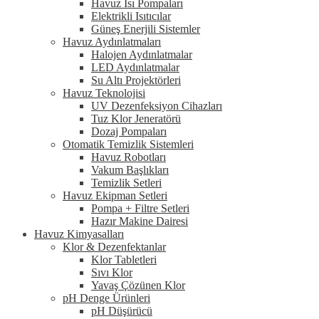
Havuz Isı Pompaları
Elektrikli Isıtıcılar
Güneş Enerjili Sistemler
Havuz Aydınlatmaları
Halojen Aydınlatmalar
LED Aydınlatmalar
Su Altı Projektörleri
Havuz Teknolojisi
UV Dezenfeksiyon Cihazları
Tuz Klor Jeneratörü
Dozaj Pompaları
Otomatik Temizlik Sistemleri
Havuz Robotları
Vakum Başlıkları
Temizlik Setleri
Havuz Ekipman Setleri
Pompa + Filtre Setleri
Hazır Makine Dairesi
Havuz Kimyasalları
Klor & Dezenfektanlar
Klor Tabletleri
Sıvı Klor
Yavaş Çözünen Klor
pH Denge Ürünleri
pH Düşürücü