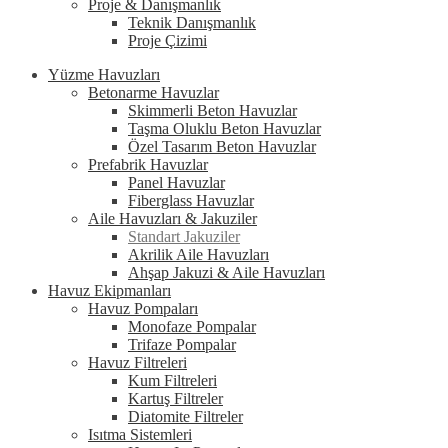
Proje & Danışmanlık
Teknik Danışmanlık
Proje Çizimi
Yüzme Havuzları
Betonarme Havuzlar
Skimmerli Beton Havuzlar
Taşma Oluklu Beton Havuzlar
Özel Tasarım Beton Havuzlar
Prefabrik Havuzlar
Panel Havuzlar
Fiberglass Havuzlar
Aile Havuzları & Jakuziler
Standart Jakuziler
Akrilik Aile Havuzları
Ahşap Jakuzi & Aile Havuzları
Havuz Ekipmanları
Havuz Pompaları
Monofaze Pompalar
Trifaze Pompalar
Havuz Filtreleri
Kum Filtreleri
Kartuş Filtreler
Diatomite Filtreler
Isıtma Sistemleri