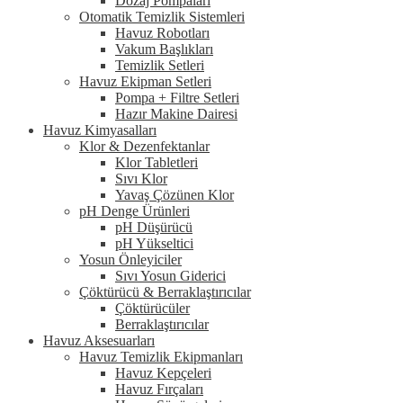
Dozaj Pompaları
Otomatik Temizlik Sistemleri
Havuz Robotları
Vakum Başlıkları
Temizlik Setleri
Havuz Ekipman Setleri
Pompa + Filtre Setleri
Hazır Makine Dairesi
Havuz Kimyasalları
Klor & Dezenfektanlar
Klor Tabletleri
Sıvı Klor
Yavaş Çözünen Klor
pH Denge Ürünleri
pH Düşürücü
pH Yükseltici
Yosun Önleyiciler
Sıvı Yosun Giderici
Çöktürücü & Berraklaştırıcılar
Çöktürücüler
Berraklaştırıcılar
Havuz Aksesuarları
Havuz Temizlik Ekipmanları
Havuz Kepçeleri
Havuz Fırçaları