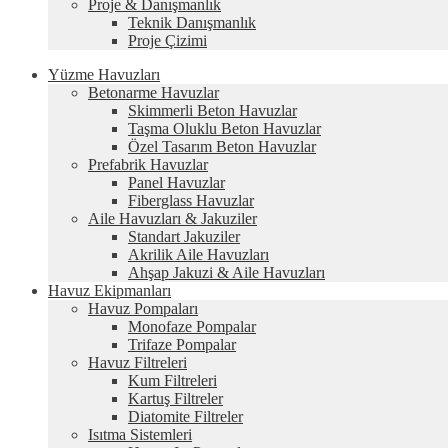
Proje & Danışmanlık
Teknik Danışmanlık
Proje Çizimi
Yüzme Havuzları
Betonarme Havuzlar
Skimmerli Beton Havuzlar
Taşma Oluklu Beton Havuzlar
Özel Tasarım Beton Havuzlar
Prefabrik Havuzlar
Panel Havuzlar
Fiberglass Havuzlar
Aile Havuzları & Jakuziler
Standart Jakuziler
Akrilik Aile Havuzları
Ahşap Jakuzi & Aile Havuzları
Havuz Ekipmanları
Havuz Pompaları
Monofaze Pompalar
Trifaze Pompalar
Havuz Filtreleri
Kum Filtreleri
Kartuş Filtreler
Diatomite Filtreler
Isıtma Sistemleri