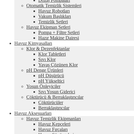
Dozaj Pompaları
Otomatik Temizlik Sistemleri
Havuz Robotları
Vakum Başlıkları
Temizlik Setleri
Havuz Ekipman Setleri
Pompa + Filtre Setleri
Hazır Makine Dairesi
Havuz Kimyasalları
Klor & Dezenfektanlar
Klor Tabletleri
Sıvı Klor
Yavaş Çözünen Klor
pH Denge Ürünleri
pH Düşürücü
pH Yükseltici
Yosun Önleyiciler
Sıvı Yosun Giderici
Çöktürücü & Berraklaştırıcılar
Çöktürücüler
Berraklaştırıcılar
Havuz Aksesuarları
Havuz Temizlik Ekipmanları
Havuz Kepçeleri
Havuz Fırçaları