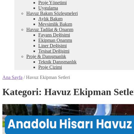
Proje Yönetimi
Uygulama
Havuz Bakım Sözleşmeleri
Aylık Bakım
Mevsimlik Bakım
Havuz Tadilat & Onarım
Fayans Değişimi
Ekipman Onarımı
Liner Değişimi
Tesisat Değişimi
Proje & Danışmanlık
Teknik Danışmanlık
Proje Çizimi
Ana Sayfa
/
Havuz Ekipman Setleri
Kategori:
Havuz Ekipman Setle