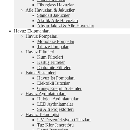
Fiberglass Havuzlar
Aile Havuzları & Jakuziler
Standart Jakuziler
Akrilik Aile Havuzları
Ahşap Jakuzi & Aile Havuzları
Havuz Ekipmanları
Havuz Pompaları
Monofaze Pompalar
Trifaze Pompalar
Havuz Filtreleri
Kum Filtreleri
Kartuş Filtreler
Diatomite Filtreler
Isıtma Sistemleri
Havuz Isı Pompaları
Elektrikli Isıtıcılar
Güneş Enerjili Sistemler
Havuz Aydınlatmaları
Halojen Aydınlatmalar
LED Aydınlatmalar
Su Altı Projektörleri
Havuz Teknolojisi
UV Dezenfeksiyon Cihazları
Tuz Klor Jeneratörü