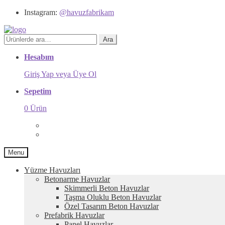
Instagram:
@havuzfabrikam
Ara:
Ara
Hesabım
Giriş Yap veya Üye Ol
Sepetim
0 Ürün
Menu
Yüzme Havuzları
Betonarme Havuzlar
Skimmerli Beton Havuzlar
Taşma Oluklu Beton Havuzlar
Özel Tasarım Beton Havuzlar
Prefabrik Havuzlar
Panel Havuzlar