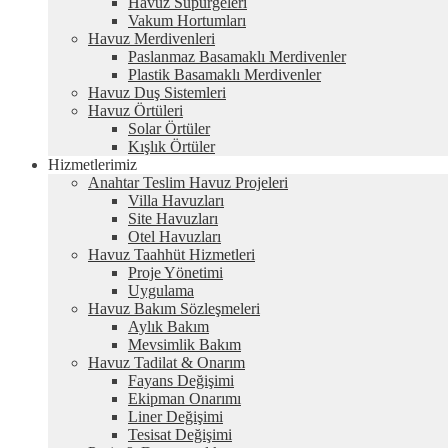
Havuz Süpürgeleri
Vakum Hortumları
Havuz Merdivenleri
Paslanmaz Basamaklı Merdivenler
Plastik Basamaklı Merdivenler
Havuz Duş Sistemleri
Havuz Örtüleri
Solar Örtüler
Kışlık Örtüler
Hizmetlerimiz
Anahtar Teslim Havuz Projeleri
Villa Havuzları
Site Havuzları
Otel Havuzları
Havuz Taahhüt Hizmetleri
Proje Yönetimi
Uygulama
Havuz Bakım Sözleşmeleri
Aylık Bakım
Mevsimlik Bakım
Havuz Tadilat & Onarım
Fayans Değişimi
Ekipman Onarımı
Liner Değişimi
Tesisat Değişimi