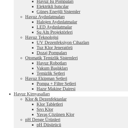
Havuz Isı Pompaları
Elektrikli Isıtıcılar
Güneş Enerjili Sistemler
Havuz Aydınlatmaları
Halojen Aydınlatmalar
LED Aydınlatmalar
Su Altı Projektörleri
Havuz Teknolojisi
UV Dezenfeksiyon Cihazları
Tuz Klor Jeneratörü
Dozaj Pompaları
Otomatik Temizlik Sistemleri
Havuz Robotları
Vakum Başlıkları
Temizlik Setleri
Havuz Ekipman Setleri
Pompa + Filtre Setleri
Hazır Makine Dairesi
Havuz Kimyasalları
Klor & Dezenfektanlar
Klor Tabletleri
Sıvı Klor
Yavaş Çözünen Klor
pH Denge Ürünleri
pH Düşürücü