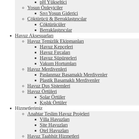
pH Yükseltici
Yosun Önleyiciler
Sıvı Yosun Giderici
Çöktürücü & Berraklaştırıcılar
Çöktürücüler
Berraklaştırıcılar
Havuz Aksesuarları
Havuz Temizlik Ekipmanları
Havuz Kepçeleri
Havuz Fırçaları
Havuz Süpürgeleri
Vakum Hortumları
Havuz Merdivenleri
Paslanmaz Basamaklı Merdivenler
Plastik Basamaklı Merdivenler
Havuz Duş Sistemleri
Havuz Örtüleri
Solar Örtüler
Kışlık Örtüler
Hizmetlerimiz
Anahtar Teslim Havuz Projeleri
Villa Havuzları
Site Havuzları
Otel Havuzları
Havuz Taahhüt Hizmetleri