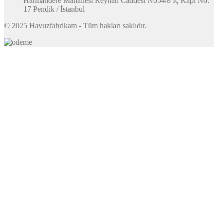
Harmandere Mahallesi Reyhan Caddesi No54/8 İç Kapı No:
17 Pendik / İstanbul
© 2025 Havuzfabrikam - Tüm hakları saklıdır.