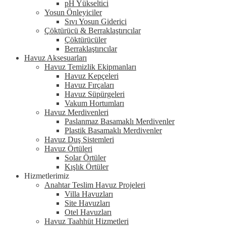
pH Yükseltici
Yosun Önleyiciler
Sıvı Yosun Giderici
Çöktürücü & Berraklaştırıcılar
Çöktürücüler
Berraklaştırıcılar
Havuz Aksesuarları
Havuz Temizlik Ekipmanları
Havuz Kepçeleri
Havuz Fırçaları
Havuz Süpürgeleri
Vakum Hortumları
Havuz Merdivenleri
Paslanmaz Basamaklı Merdivenler
Plastik Basamaklı Merdivenler
Havuz Duş Sistemleri
Havuz Örtüleri
Solar Örtüler
Kışlık Örtüler
Hizmetlerimiz
Anahtar Teslim Havuz Projeleri
Villa Havuzları
Site Havuzları
Otel Havuzları
Havuz Taahhüt Hizmetleri