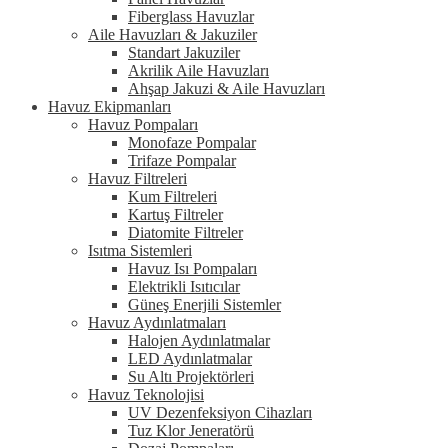
Fiberglass Havuzlar
Aile Havuzları & Jakuziler
Standart Jakuziler
Akrilik Aile Havuzları
Ahşap Jakuzi & Aile Havuzları
Havuz Ekipmanları
Havuz Pompaları
Monofaze Pompalar
Trifaze Pompalar
Havuz Filtreleri
Kum Filtreleri
Kartuş Filtreler
Diatomite Filtreler
Isıtma Sistemleri
Havuz Isı Pompaları
Elektrikli Isıtıcılar
Güneş Enerjili Sistemler
Havuz Aydınlatmaları
Halojen Aydınlatmalar
LED Aydınlatmalar
Su Altı Projektörleri
Havuz Teknolojisi
UV Dezenfeksiyon Cihazları
Tuz Klor Jeneratörü