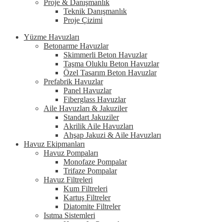
Proje & Danışmanlık
Teknik Danışmanlık
Proje Çizimi
Yüzme Havuzları
Betonarme Havuzlar
Skimmerli Beton Havuzlar
Taşma Oluklu Beton Havuzlar
Özel Tasarım Beton Havuzlar
Prefabrik Havuzlar
Panel Havuzlar
Fiberglass Havuzlar
Aile Havuzları & Jakuziler
Standart Jakuziler
Akrilik Aile Havuzları
Ahşap Jakuzi & Aile Havuzları
Havuz Ekipmanları
Havuz Pompaları
Monofaze Pompalar
Trifaze Pompalar
Havuz Filtreleri
Kum Filtreleri
Kartuş Filtreler
Diatomite Filtreler
Isıtma Sistemleri