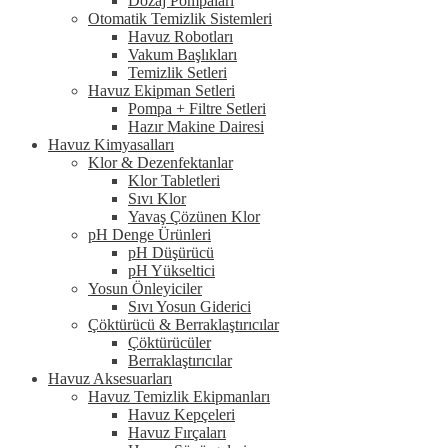
Dozaj Pompaları
Otomatik Temizlik Sistemleri
Havuz Robotları
Vakum Başlıkları
Temizlik Setleri
Havuz Ekipman Setleri
Pompa + Filtre Setleri
Hazır Makine Dairesi
Havuz Kimyasalları
Klor & Dezenfektanlar
Klor Tabletleri
Sıvı Klor
Yavaş Çözünen Klor
pH Denge Ürünleri
pH Düşürücü
pH Yükseltici
Yosun Önleyiciler
Sıvı Yosun Giderici
Çöktürücü & Berraklaştırıcılar
Çöktürücüler
Berraklaştırıcılar
Havuz Aksesuarları
Havuz Temizlik Ekipmanları
Havuz Kepçeleri
Havuz Fırçaları