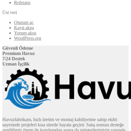
Referans
Üst veri
Oturum aç
Kayıt akışı
Yorum akışı
WordPress.org
Güvenli Ödeme
Premium Havuz
7/24 Destek
Uzman İşçilik
Havuzfabrikam, hızlı üretim ve montaj kabiliyetine sahip ekibi
sayesinde projeleri kısa sürede hayata geçirir. Satış sonrası desteğe
verdiğimiz önem ile kurulumdan sonra da müşterilerimizin yanında