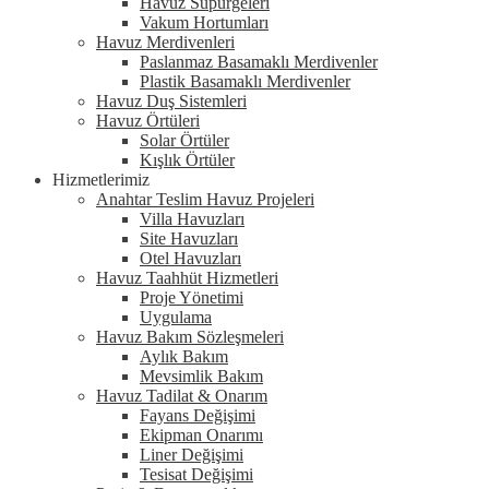
Havuz Süpürgeleri
Vakum Hortumları
Havuz Merdivenleri
Paslanmaz Basamaklı Merdivenler
Plastik Basamaklı Merdivenler
Havuz Duş Sistemleri
Havuz Örtüleri
Solar Örtüler
Kışlık Örtüler
Hizmetlerimiz
Anahtar Teslim Havuz Projeleri
Villa Havuzları
Site Havuzları
Otel Havuzları
Havuz Taahhüt Hizmetleri
Proje Yönetimi
Uygulama
Havuz Bakım Sözleşmeleri
Aylık Bakım
Mevsimlik Bakım
Havuz Tadilat & Onarım
Fayans Değişimi
Ekipman Onarımı
Liner Değişimi
Tesisat Değişimi