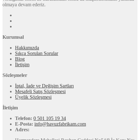
olmaya devam ederiz.
Kurumsal
Hakkımızda
Sıkça Sorulan Sorular
Blog
İletişim
Sözleşmeler
İptal, İade ve Değişim Şartları
Mesafeli Satış Sözleşmesi
Üyelik Sözleşmesi
İletişim
Telefon:
0 501 105 19 34
E-Posta:
info@havuzfabrikam.com
Adres: