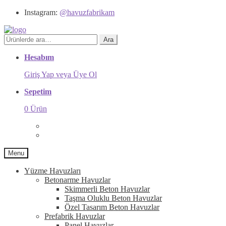
Instagram:
@havuzfabrikam
Ara:
Ara
Hesabım
Giriş Yap veya Üye Ol
Sepetim
0 Ürün
Menu
Yüzme Havuzları
Betonarme Havuzlar
Skimmerli Beton Havuzlar
Taşma Oluklu Beton Havuzlar
Özel Tasarım Beton Havuzlar
Prefabrik Havuzlar
Panel Havuzlar