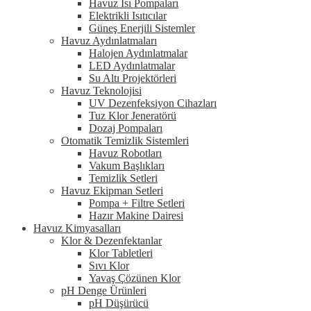
Havuz Isı Pompaları
Elektrikli Isıtıcılar
Güneş Enerjili Sistemler
Havuz Aydınlatmaları
Halojen Aydınlatmalar
LED Aydınlatmalar
Su Altı Projektörleri
Havuz Teknolojisi
UV Dezenfeksiyon Cihazları
Tuz Klor Jeneratörü
Dozaj Pompaları
Otomatik Temizlik Sistemleri
Havuz Robotları
Vakum Başlıkları
Temizlik Setleri
Havuz Ekipman Setleri
Pompa + Filtre Setleri
Hazır Makine Dairesi
Havuz Kimyasalları
Klor & Dezenfektanlar
Klor Tabletleri
Sıvı Klor
Yavaş Çözünen Klor
pH Denge Ürünleri
pH Düşürücü