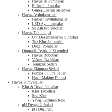
Havuz Isı Pompaları
Elektrikli Isıtıcılar
Güneş Enerjili Sistemler
Havuz Aydınlatmaları
Halojen Aydınlatmalar
LED Aydınlatmalar
Su Altı Projektörleri
Havuz Teknolojisi
UV Dezenfeksiyon Cihazları
Tuz Klor Jeneratörü
Dozaj Pompaları
Otomatik Temizlik Sistemleri
Havuz Robotları
Vakum Başlıkları
Temizlik Setleri
Havuz Ekipman Setleri
Pompa + Filtre Setleri
Hazır Makine Dairesi
Havuz Kimyasalları
Klor & Dezenfektanlar
Klor Tabletleri
Sıvı Klor
Yavaş Çözünen Klor
pH Denge Ürünleri
pH Düşürücü