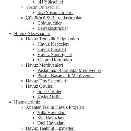
pH Yükseltici
Yosun Önleyiciler
Sıvı Yosun Giderici
Çöktürücü & Berraklaştırıcılar
Çöktürücüler
Berraklaştırıcılar
Havuz Aksesuarları
Havuz Temizlik Ekipmanları
Havuz Kepçeleri
Havuz Fırçaları
Havuz Süpürgeleri
Vakum Hortumları
Havuz Merdivenleri
Paslanmaz Basamaklı Merdivenler
Plastik Basamaklı Merdivenler
Havuz Duş Sistemleri
Havuz Örtüleri
Solar Örtüler
Kışlık Örtüler
Hizmetlerimiz
Anahtar Teslim Havuz Projeleri
Villa Havuzları
Site Havuzları
Otel Havuzları
Havuz Taahhüt Hizmetleri