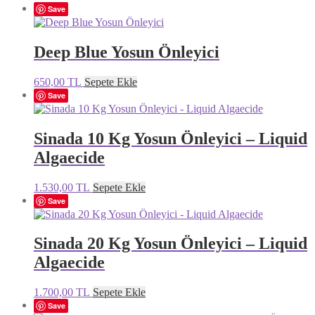
Save
Deep Blue Yosun Önleyici
Bu
650,00
TL
Sepete Ekle
ürünün
Save
birden
fazla
varyasyonu
Sinada 10 Kg Yosun Önleyici – Liquid
var.
Algaecide
Seçenekler
ürün
sayfasından
1.530,00
TL
Sepete Ekle
seçilebilir
Save
Sinada 20 Kg Yosun Önleyici – Liquid
Algaecide
1.700,00
TL
Sepete Ekle
Save