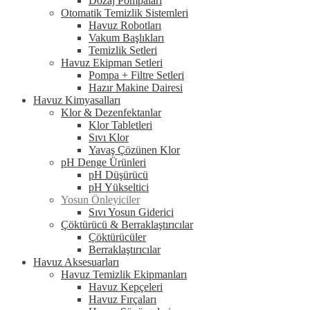
Dozaj Pompaları
Otomatik Temizlik Sistemleri
Havuz Robotları
Vakum Başlıkları
Temizlik Setleri
Havuz Ekipman Setleri
Pompa + Filtre Setleri
Hazır Makine Dairesi
Havuz Kimyasalları
Klor & Dezenfektanlar
Klor Tabletleri
Sıvı Klor
Yavaş Çözünen Klor
pH Denge Ürünleri
pH Düşürücü
pH Yükseltici
Yosun Önleyiciler
Sıvı Yosun Giderici
Çöktürücü & Berraklaştırıcılar
Çöktürücüler
Berraklaştırıcılar
Havuz Aksesuarları
Havuz Temizlik Ekipmanları
Havuz Kepçeleri
Havuz Fırçaları