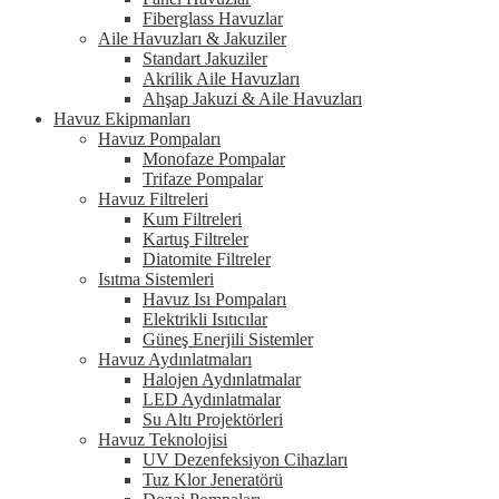
Fiberglass Havuzlar
Aile Havuzları & Jakuziler
Standart Jakuziler
Akrilik Aile Havuzları
Ahşap Jakuzi & Aile Havuzları
Havuz Ekipmanları
Havuz Pompaları
Monofaze Pompalar
Trifaze Pompalar
Havuz Filtreleri
Kum Filtreleri
Kartuş Filtreler
Diatomite Filtreler
Isıtma Sistemleri
Havuz Isı Pompaları
Elektrikli Isıtıcılar
Güneş Enerjili Sistemler
Havuz Aydınlatmaları
Halojen Aydınlatmalar
LED Aydınlatmalar
Su Altı Projektörleri
Havuz Teknolojisi
UV Dezenfeksiyon Cihazları
Tuz Klor Jeneratörü