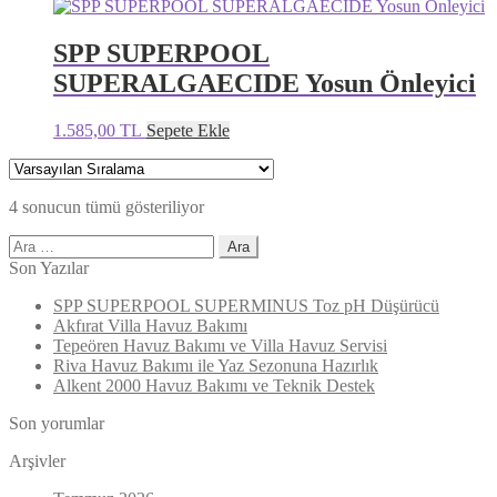
SPP SUPERPOOL
SUPERALGAECIDE Yosun Önleyici
Bu
1.585,00
TL
Sepete Ekle
ürünün
birden
fazla
4 sonucun tümü gösteriliyor
varyasyonu
var.
Arama:
Seçenekler
Son Yazılar
ürün
sayfasından
SPP SUPERPOOL SUPERMINUS Toz pH Düşürücü
seçilebilir
Akfırat Villa Havuz Bakımı
Tepeören Havuz Bakımı ve Villa Havuz Servisi
Riva Havuz Bakımı ile Yaz Sezonuna Hazırlık
Alkent 2000 Havuz Bakımı ve Teknik Destek
Son yorumlar
Arşivler