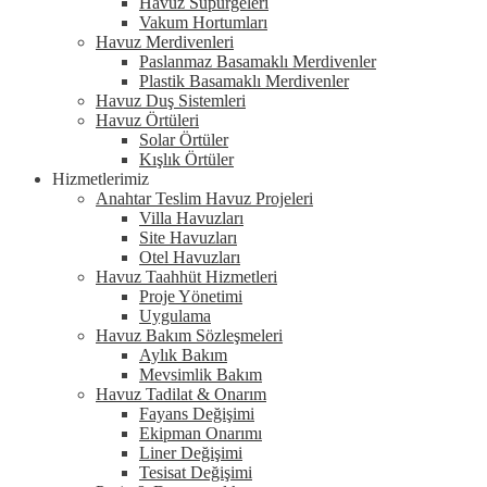
Havuz Süpürgeleri
Vakum Hortumları
Havuz Merdivenleri
Paslanmaz Basamaklı Merdivenler
Plastik Basamaklı Merdivenler
Havuz Duş Sistemleri
Havuz Örtüleri
Solar Örtüler
Kışlık Örtüler
Hizmetlerimiz
Anahtar Teslim Havuz Projeleri
Villa Havuzları
Site Havuzları
Otel Havuzları
Havuz Taahhüt Hizmetleri
Proje Yönetimi
Uygulama
Havuz Bakım Sözleşmeleri
Aylık Bakım
Mevsimlik Bakım
Havuz Tadilat & Onarım
Fayans Değişimi
Ekipman Onarımı
Liner Değişimi
Tesisat Değişimi