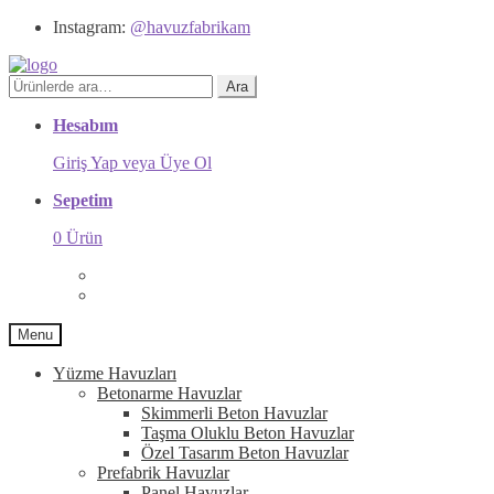
Instagram:
@havuzfabrikam
Ara:
Ara
Hesabım
Giriş Yap veya Üye Ol
Sepetim
0 Ürün
Menu
Yüzme Havuzları
Betonarme Havuzlar
Skimmerli Beton Havuzlar
Taşma Oluklu Beton Havuzlar
Özel Tasarım Beton Havuzlar
Prefabrik Havuzlar
Panel Havuzlar