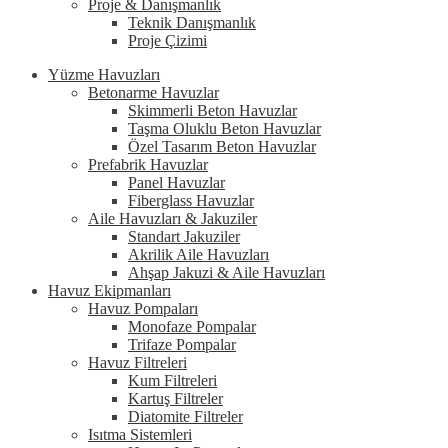
Proje & Danışmanlık
Teknik Danışmanlık
Proje Çizimi
Yüzme Havuzları
Betonarme Havuzlar
Skimmerli Beton Havuzlar
Taşma Oluklu Beton Havuzlar
Özel Tasarım Beton Havuzlar
Prefabrik Havuzlar
Panel Havuzlar
Fiberglass Havuzlar
Aile Havuzları & Jakuziler
Standart Jakuziler
Akrilik Aile Havuzları
Ahşap Jakuzi & Aile Havuzları
Havuz Ekipmanları
Havuz Pompaları
Monofaze Pompalar
Trifaze Pompalar
Havuz Filtreleri
Kum Filtreleri
Kartuş Filtreler
Diatomite Filtreler
Isıtma Sistemleri