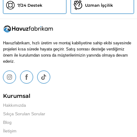
Child
7/24 Destek
Uzman İşçilik
Menu
Expa
Otomatik Temizlik Sistemleri
Child
Menu
Havuz Robotları
Vakum Başlıkları
Havuzfabrikam, hızlı üretim ve montaj kabiliyetine sahip ekibi sayesinde
Temizlik Setleri
projeleri kısa sürede hayata geçirir. Satış sonrası desteğe verdiğimiz
önem ile kurulumdan sonra da müşterilerimizin yanında olmaya devam
Expa
Havuz Ekipman Setleri
ederiz.
Child
Menu
Expa
Havuz Kimyasalları
Child
Menu
Expa
Havuz Aksesuarları
Child
Kurumsal
Menu
Expa
Hizmetlerimiz
Child
Hakkımızda
Menu
Sıkça Sorulan Sorular
Blog
İletişim