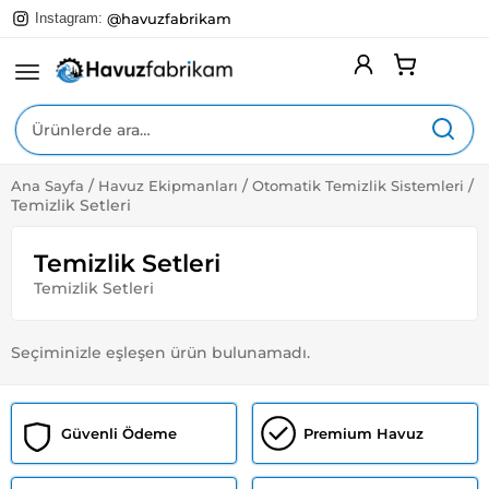
Instagram:
@havuzfabrikam
Ara:
/
/
/
Ana Sayfa
Havuz Ekipmanları
Otomatik Temizlik Sistemleri
Expa
Yüzme Havuzları
Temizlik Setleri
Child
Menu
Expa
Havuz Ekipmanları
Child
Temizlik Setleri
Menu
Expa
Temizlik Setleri
Havuz Pompaları
Child
Menu
Expa
Havuz Filtreleri
Child
Seçiminizle eşleşen ürün bulunamadı.
Menu
Expa
Isıtma Sistemleri
Child
Menu
Expa
Havuz Aydınlatmaları
Güvenli Ödeme
Premium Havuz
Child
Menu
Expa
Havuz Teknolojisi