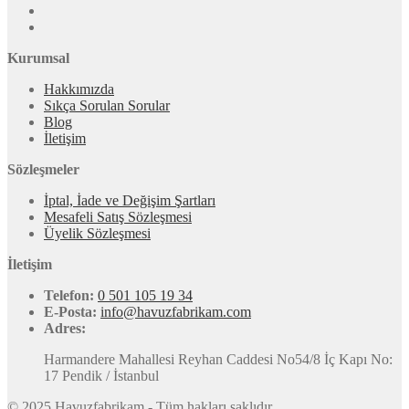
Kurumsal
Hakkımızda
Sıkça Sorulan Sorular
Blog
İletişim
Sözleşmeler
İptal, İade ve Değişim Şartları
Mesafeli Satış Sözleşmesi
Üyelik Sözleşmesi
İletişim
Telefon:
0 501 105 19 34
E-Posta:
info@havuzfabrikam.com
Adres:
Harmandere Mahallesi Reyhan Caddesi No54/8 İç Kapı No:
17 Pendik / İstanbul
© 2025 Havuzfabrikam - Tüm hakları saklıdır.