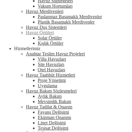
Havuz Süpürgeleri
Vakum Hortumları
Havuz Merdivenleri
Paslanmaz Basamaklı Merdivenler
Plastik Basamaklı Merdivenler
Havuz Duş Sistemleri
Havuz Örtüleri
Solar Örtüler
Kışlık Örtüler
Hizmetlerimiz
Anahtar Teslim Havuz Projeleri
Villa Havuzları
Site Havuzları
Otel Havuzları
Havuz Taahhüt Hizmetleri
Proje Yönetimi
Uygulama
Havuz Bakım Sözleşmeleri
Aylık Bakım
Mevsimlik Bakım
Havuz Tadilat & Onarım
Fayans Değişimi
Ekipman Onarımı
Liner Değişimi
Tesisat Değişimi