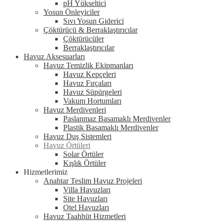
pH Yükseltici
Yosun Önleyiciler
Sıvı Yosun Giderici
Çöktürücü & Berraklaştırıcılar
Çöktürücüler
Berraklaştırıcılar
Havuz Aksesuarları
Havuz Temizlik Ekipmanları
Havuz Kepçeleri
Havuz Fırçaları
Havuz Süpürgeleri
Vakum Hortumları
Havuz Merdivenleri
Paslanmaz Basamaklı Merdivenler
Plastik Basamaklı Merdivenler
Havuz Duş Sistemleri
Havuz Örtüleri
Solar Örtüler
Kışlık Örtüler
Hizmetlerimiz
Anahtar Teslim Havuz Projeleri
Villa Havuzları
Site Havuzları
Otel Havuzları
Havuz Taahhüt Hizmetleri