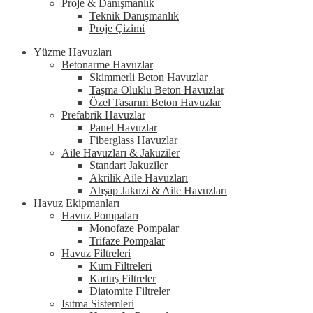
Proje & Danışmanlık
Teknik Danışmanlık
Proje Çizimi
Yüzme Havuzları
Betonarme Havuzlar
Skimmerli Beton Havuzlar
Taşma Oluklu Beton Havuzlar
Özel Tasarım Beton Havuzlar
Prefabrik Havuzlar
Panel Havuzlar
Fiberglass Havuzlar
Aile Havuzları & Jakuziler
Standart Jakuziler
Akrilik Aile Havuzları
Ahşap Jakuzi & Aile Havuzları
Havuz Ekipmanları
Havuz Pompaları
Monofaze Pompalar
Trifaze Pompalar
Havuz Filtreleri
Kum Filtreleri
Kartuş Filtreler
Diatomite Filtreler
Isıtma Sistemleri