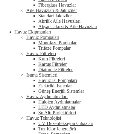
Fiberglass Havuzlar
Aile Havuzları & Jakuziler
Standart Jakuziler
Akrilik Aile Havuzları
Ahşap Jakuzi & Aile Havuzları
Havuz Ekipmanları
Havuz Pompaları
Monofaze Pompalar
Trifaze Pompalar
Havuz Filtreleri
Kum Filtreleri
Kartuş Filtreler
Diatomite Filtreler
Isıtma Sistemleri
Havuz Isı Pompaları
Elektrikli Isıtıcılar
Güneş Enerjili Sistemler
Havuz Aydınlatmaları
Halojen Aydınlatmalar
LED Aydınlatmalar
Su Altı Projektörleri
Havuz Teknolojisi
UV Dezenfeksiyon Cihazları
Tuz Klor Jeneratörü