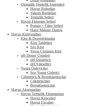
Dozaj Pompaları
Otomatik Temizlik Sistemleri
Havuz Robotları
Vakum Başlıkları
Temizlik Setleri
Havuz Ekipman Setleri
Pompa + Filtre Setleri
Hazır Makine Dairesi
Havuz Kimyasalları
Klor & Dezenfektanlar
Klor Tabletleri
Sıvı Klor
Yavaş Çözünen Klor
pH Denge Ürünleri
pH Düşürücü
pH Yükseltici
Yosun Önleyiciler
Sıvı Yosun Giderici
Çöktürücü & Berraklaştırıcılar
Çöktürücüler
Berraklaştırıcılar
Havuz Aksesuarları
Havuz Temizlik Ekipmanları
Havuz Kepçeleri
Havuz Fırçaları