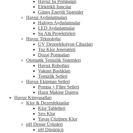
Havuz Isı Pompaları
Elektrikli Isıtıcılar
Güneş Enerjili Sistemler
Havuz Aydınlatmaları
Halojen Aydınlatmalar
LED Aydınlatmalar
Su Altı Projektörleri
Havuz Teknolojisi
UV Dezenfeksiyon Cihazları
Tuz Klor Jeneratörü
Dozaj Pompaları
Otomatik Temizlik Sistemleri
Havuz Robotları
Vakum Başlıkları
Temizlik Setleri
Havuz Ekipman Setleri
Pompa + Filtre Setleri
Hazır Makine Dairesi
Havuz Kimyasalları
Klor & Dezenfektanlar
Klor Tabletleri
Sıvı Klor
Yavaş Çözünen Klor
pH Denge Ürünleri
pH Düşürücü