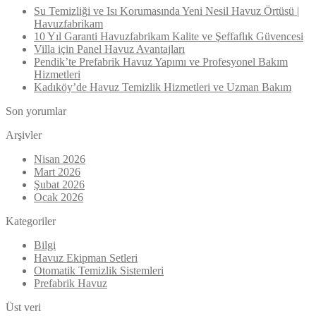
Su Temizliği ve Isı Korumasında Yeni Nesil Havuz Örtüsü |
Havuzfabrikam
10 Yıl Garanti Havuzfabrikam Kalite ve Şeffaflık Güvencesi
Villa için Panel Havuz Avantajları
Pendik’te Prefabrik Havuz Yapımı ve Profesyonel Bakım
Hizmetleri
Kadıköy’de Havuz Temizlik Hizmetleri ve Uzman Bakım
Son yorumlar
Arşivler
Nisan 2026
Mart 2026
Şubat 2026
Ocak 2026
Kategoriler
Bilgi
Havuz Ekipman Setleri
Otomatik Temizlik Sistemleri
Prefabrik Havuz
Üst veri