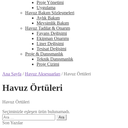
Proje Yönetimi
Uygulama
Havuz Bakım Sözleşmeleri
Aylık Bakım
Mevsimlik Bakım
Havuz Tadilat & Onarım
Fayans Değişimi
Ekipman Onarımı
Liner Değişimi
Tesisat Değişimi
Proje & Danışmanlık
Teknik Danışmanlık
Proje Çizimi
Ana Sayfa
/
Havuz Aksesuarları
/
Havuz Örtüleri
Havuz Örtüleri
Havuz Örtüleri
Seçiminizle eşleşen ürün bulunamadı.
Arama:
Son Yazılar