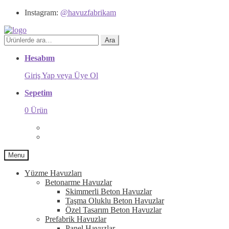
Instagram:
@havuzfabrikam
Ara:
Ara
Hesabım
Giriş Yap veya Üye Ol
Sepetim
0 Ürün
Menu
Yüzme Havuzları
Betonarme Havuzlar
Skimmerli Beton Havuzlar
Taşma Oluklu Beton Havuzlar
Özel Tasarım Beton Havuzlar
Prefabrik Havuzlar
Panel Havuzlar