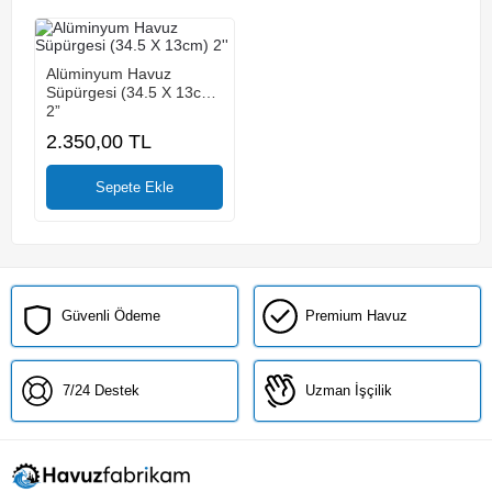
Alüminyum Havuz
Süpürgesi (34.5 X 13cm)
2”
2.350,00
TL
Güvenli Ödeme
Premium Havuz
7/24 Destek
Uzman İşçilik