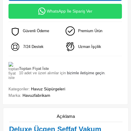
WhatsApp İle Sipariş Ver
Güvenli Ödeme
Premium Ürün
7/24 Destek
Uzman İşçilik
Toptan Fiyat İste
10 adet ve üzeri alımlar için
bizimle iletişime geçin
.
Kategoriler:
Havuz Süpürgeleri
Marka:
Havuzfabrikam
Açıklama
Deluxe Üçgen Şeffaf Vakum