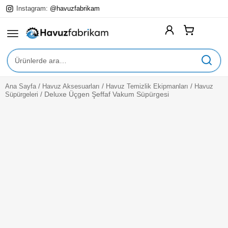
Instagram:
@havuzfabrikam
Ara:
/
/
/
Ana Sayfa
Havuz Aksesuarları
Havuz Temizlik Ekipmanları
Havuz
Expan
Yüzme Havuzları
/
Deluxe Üçgen Şeffaf Vakum Süpürgesi
Süpürgeleri
Child
Menu
Expan
Havuz Ekipmanları
Child
Menu
Expan
Havuz Kimyasalları
Child
Menu
Expan
Havuz Aksesuarları
Child
Menu
Expan
Hizmetlerimiz
Child
Menu