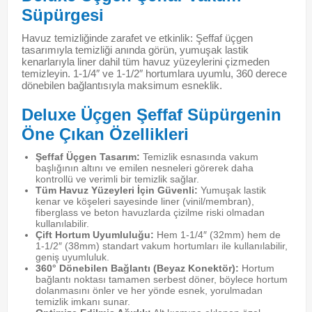
Süpürgesi
Havuz temizliğinde zarafet ve etkinlik: Şeffaf üçgen
tasarımıyla temizliği anında görün, yumuşak lastik
kenarlarıyla liner dahil tüm havuz yüzeylerini çizmeden
temizleyin. 1-1/4″ ve 1-1/2″ hortumlara uyumlu, 360 derece
dönebilen bağlantısıyla maksimum esneklik.
Deluxe Üçgen Şeffaf Süpürgenin
Öne Çıkan Özellikleri
Şeffaf Üçgen Tasarım:
Temizlik esnasında vakum
başlığının altını ve emilen nesneleri görerek daha
kontrollü ve verimli bir temizlik sağlar.
Tüm Havuz Yüzeyleri İçin Güvenli:
Yumuşak lastik
kenar ve köşeleri sayesinde liner (vinil/membran),
fiberglass ve beton havuzlarda çizilme riski olmadan
kullanılabilir.
Çift Hortum Uyumluluğu:
Hem 1-1/4″ (32mm) hem de
1-1/2″ (38mm) standart vakum hortumları ile kullanılabilir,
geniş uyumluluk.
360° Dönebilen Bağlantı (Beyaz Konektör):
Hortum
bağlantı noktası tamamen serbest döner, böylece hortum
dolanmasını önler ve her yönde esnek, yorulmadan
temizlik imkanı sunar.