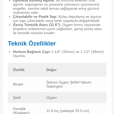
Optimize Edilmiş Ağırlık:
Alt kısmına eklenen özel
ağırlık, süpürgenin su yüzeyine çıkmasını (yüzmesini)
engeller, zemine sabit temas sağlayarak emiş gücünü
maksimize eder.
Çıkarılabilir ve Pratik Sap:
Kolay depolama ve taşıma
için sapı çıkarılabilir veya farklı sopalarla değiştirilebilir.
Geniş Temizlik Alanı (11.6″):
Üçgen formu sayesinde
köşelere mükemmel uyum sağlarken, geniş yüzey alanı
ile temizlik süresini kısaltır.
Teknik Özellikler
Hortum Bağlantı Çapı
1-1/4″ (32mm) ve 1-1/2″ (38mm)
Uyumlu
Özellik
Değer
Deluxe Üçgen Şeffaf Vakum
Model
Süpürgesi
Şekil
Üçgen
Genişlik
11.6 inç (yaklaşık 29.5 cm)
(Köşegen)