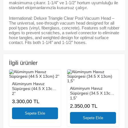
maksimuma çıkarır. 1-1/4″ ve 1-1/2″ hortum uyumluluğu ile
standart ekipmanlarınızla kusursuz çalışır.
International: Deluxe Triangle Clear Pool Vacuum Head –
The universal, see-through vacuum head designed for all
pool types (vinyl, fiberglass, concrete). Features soft rubber
edges to prevent scratches, a swivel connector to eliminate
hose tangles, and weighted design for optimal surface
contact. Fits both 1-1/4″ and 1-1/2″ hoses.
İlgili ürünler
Alüminyum Havuz
Alüminyum Havuz
Süpürgesi (44.5 X 13cm)
Süpürgesi (34.5 X 13cm)
2”
1,5”
3.300,00
TL
2.350,00
TL