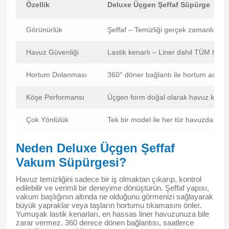
Özellik
Deluxe Üçgen Şeffaf Süpürge
Görünürlük
Şeffaf – Temizliği gerçek zamanlı gör
Havuz Güvenliği
Lastik kenarlı – Liner dahil TÜM havuz
Hortum Dolanması
360° döner bağlantı ile hortum asla d
Köşe Performansı
Üçgen form doğal olarak havuz köşe
Çok Yönlülük
Tek bir model ile her tür havuzda kullan
Neden Deluxe Üçgen Şeffaf
Vakum Süpürgesi?
Havuz temizliğini sadece bir iş olmaktan çıkarıp, kontrol
edilebilir ve verimli bir deneyime dönüştürün. Şeffaf yapısı,
vakum başlığının altında ne olduğunu görmenizi sağlayarak
büyük yapraklar veya taşların hortumu tıkamasını önler.
Yumuşak lastik kenarları, en hassas liner havuzunuza bile
zarar vermez. 360 derece dönen bağlantısı, saatlerce