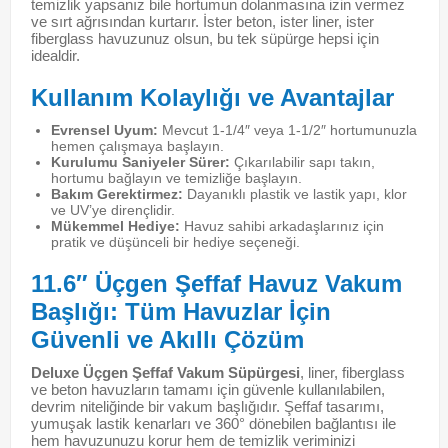
temizlik yapsanız bile hortumun dolanmasına izin vermez
ve sırt ağrısından kurtarır. İster beton, ister liner, ister
fiberglass havuzunuz olsun, bu tek süpürge hepsi için
idealdir.
Kullanım Kolaylığı ve Avantajlar
Evrensel Uyum:
Mevcut 1-1/4″ veya 1-1/2″ hortumunuzla
hemen çalışmaya başlayın.
Kurulumu Saniyeler Sürer:
Çıkarılabilir sapı takın,
hortumu bağlayın ve temizliğe başlayın.
Bakım Gerektirmez:
Dayanıklı plastik ve lastik yapı, klor
ve UV’ye dirençlidir.
Mükemmel Hediye:
Havuz sahibi arkadaşlarınız için
pratik ve düşünceli bir hediye seçeneği.
11.6″ Üçgen Şeffaf Havuz Vakum
Başlığı: Tüm Havuzlar İçin
Güvenli ve Akıllı Çözüm
Deluxe Üçgen Şeffaf Vakum Süpürgesi
, liner, fiberglass
ve beton havuzların tamamı için güvenle kullanılabilen,
devrim niteliğinde bir vakum başlığıdır. Şeffaf tasarımı,
yumuşak lastik kenarları ve 360° dönebilen bağlantısı ile
hem havuzunuzu korur hem de temizlik veriminizi