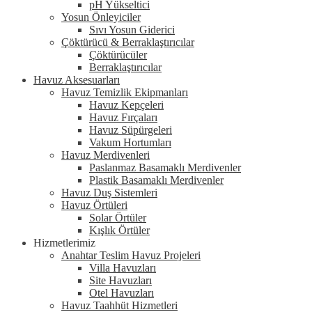
pH Yükseltici
Yosun Önleyiciler
Sıvı Yosun Giderici
Çöktürücü & Berraklaştırıcılar
Çöktürücüler
Berraklaştırıcılar
Havuz Aksesuarları
Havuz Temizlik Ekipmanları
Havuz Kepçeleri
Havuz Fırçaları
Havuz Süpürgeleri
Vakum Hortumları
Havuz Merdivenleri
Paslanmaz Basamaklı Merdivenler
Plastik Basamaklı Merdivenler
Havuz Duş Sistemleri
Havuz Örtüleri
Solar Örtüler
Kışlık Örtüler
Hizmetlerimiz
Anahtar Teslim Havuz Projeleri
Villa Havuzları
Site Havuzları
Otel Havuzları
Havuz Taahhüt Hizmetleri