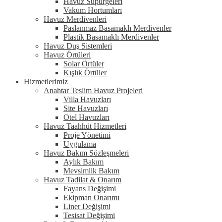
Havuz Süpürgeleri
Vakum Hortumları
Havuz Merdivenleri
Paslanmaz Basamaklı Merdivenler
Plastik Basamaklı Merdivenler
Havuz Duş Sistemleri
Havuz Örtüleri
Solar Örtüler
Kışlık Örtüler
Hizmetlerimiz
Anahtar Teslim Havuz Projeleri
Villa Havuzları
Site Havuzları
Otel Havuzları
Havuz Taahhüt Hizmetleri
Proje Yönetimi
Uygulama
Havuz Bakım Sözleşmeleri
Aylık Bakım
Mevsimlik Bakım
Havuz Tadilat & Onarım
Fayans Değişimi
Ekipman Onarımı
Liner Değişimi
Tesisat Değişimi