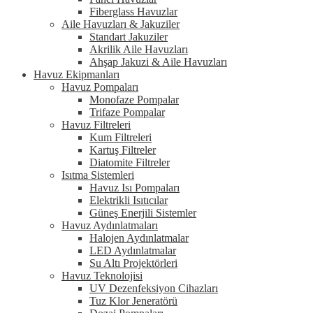
Fiberglass Havuzlar
Aile Havuzları & Jakuziler
Standart Jakuziler
Akrilik Aile Havuzları
Ahşap Jakuzi & Aile Havuzları
Havuz Ekipmanları
Havuz Pompaları
Monofaze Pompalar
Trifaze Pompalar
Havuz Filtreleri
Kum Filtreleri
Kartuş Filtreler
Diatomite Filtreler
Isıtma Sistemleri
Havuz Isı Pompaları
Elektrikli Isıtıcılar
Güneş Enerjili Sistemler
Havuz Aydınlatmaları
Halojen Aydınlatmalar
LED Aydınlatmalar
Su Altı Projektörleri
Havuz Teknolojisi
UV Dezenfeksiyon Cihazları
Tuz Klor Jeneratörü