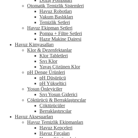
Dozaj Pompaları
Otomatik Temizlik Sistemleri
Havuz Robotları
Vakum Başlıkları
Temizlik Setleri
Havuz Ekipman Setleri
Pompa + Filtre Setleri
Hazır Makine Dairesi
Havuz Kimyasalları
Klor & Dezenfektanlar
Klor Tabletleri
Sıvı Klor
Yavaş Çözünen Klor
pH Denge Ürünleri
pH Düşürücü
pH Yükseltici
Yosun Önleyiciler
Sıvı Yosun Giderici
Çöktürücü & Berraklaştırıcılar
Çöktürücüler
Berraklaştırıcılar
Havuz Aksesuarları
Havuz Temizlik Ekipmanları
Havuz Kepçeleri
Havuz Fırçaları