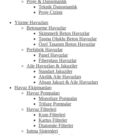
Proje & Danışmanlık
Teknik Danışmanlık
Proje Çizimi
Yüzme Havuzları
Betonarme Havuzlar
Skimmerli Beton Havuzlar
Taşma Oluklu Beton Havuzlar
Özel Tasarım Beton Havuzlar
Prefabrik Havuzlar
Panel Havuzlar
Fiberglass Havuzlar
Aile Havuzları & Jakuziler
Standart Jakuziler
Akrilik Aile Havuzları
Ahşap Jakuzi & Aile Havuzları
Havuz Ekipmanları
Havuz Pompaları
Monofaze Pompalar
Trifaze Pompalar
Havuz Filtreleri
Kum Filtreleri
Kartuş Filtreler
Diatomite Filtreler
Isıtma Sistemleri