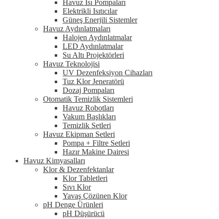
Havuz Isı Pompaları
Elektrikli Isıtıcılar
Güneş Enerjili Sistemler
Havuz Aydınlatmaları
Halojen Aydınlatmalar
LED Aydınlatmalar
Su Altı Projektörleri
Havuz Teknolojisi
UV Dezenfeksiyon Cihazları
Tuz Klor Jeneratörü
Dozaj Pompaları
Otomatik Temizlik Sistemleri
Havuz Robotları
Vakum Başlıkları
Temizlik Setleri
Havuz Ekipman Setleri
Pompa + Filtre Setleri
Hazır Makine Dairesi
Havuz Kimyasalları
Klor & Dezenfektanlar
Klor Tabletleri
Sıvı Klor
Yavaş Çözünen Klor
pH Denge Ürünleri
pH Düşürücü