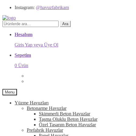
Instagram:
@havuzfabrikam
Ara:
Ara
Hesabım
Giriş Yap veya Üye Ol
Sepetim
0 Ürün
Menu
Yüzme Havuzları
Betonarme Havuzlar
Skimmerli Beton Havuzlar
Taşma Oluklu Beton Havuzlar
Özel Tasarım Beton Havuzlar
Prefabrik Havuzlar
Panel Havuzlar