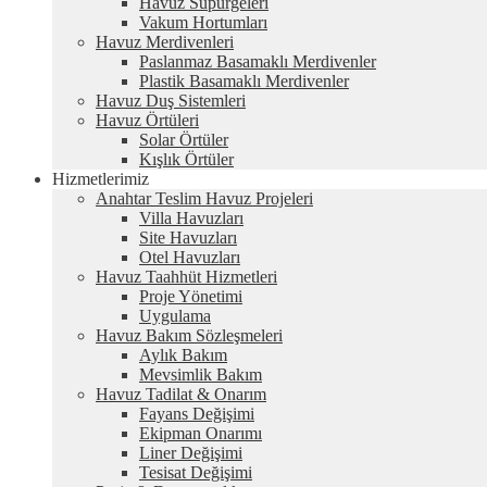
Havuz Süpürgeleri
Vakum Hortumları
Havuz Merdivenleri
Paslanmaz Basamaklı Merdivenler
Plastik Basamaklı Merdivenler
Havuz Duş Sistemleri
Havuz Örtüleri
Solar Örtüler
Kışlık Örtüler
Hizmetlerimiz
Anahtar Teslim Havuz Projeleri
Villa Havuzları
Site Havuzları
Otel Havuzları
Havuz Taahhüt Hizmetleri
Proje Yönetimi
Uygulama
Havuz Bakım Sözleşmeleri
Aylık Bakım
Mevsimlik Bakım
Havuz Tadilat & Onarım
Fayans Değişimi
Ekipman Onarımı
Liner Değişimi
Tesisat Değişimi