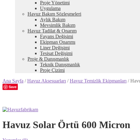
Proje Yönetimi
Uygulama
Havuz Bakım Sözleşmeleri
Aylık Bakım
Mevsimlik Bakım
Havuz Tadilat & Onarım
Fayans Değişimi
Ekipman Onarımı
Liner Değişimi
Tesisat Değişimi
Proje & Danışmanlık
Teknik Danışmanlık
Proje Çizimi
Ana Sayfa
/
Havuz Aksesuarları
/
Havuz Temizlik Ekipmanları
/
Havu
Save
Havuz Solar Örtü 600 Micron