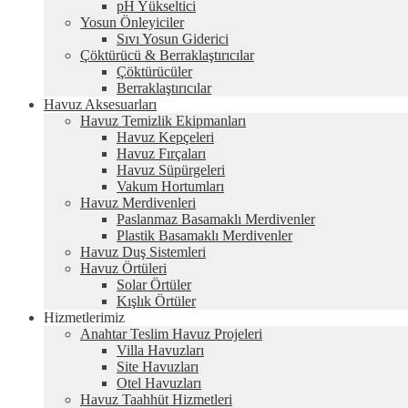
pH Yükseltici
Yosun Önleyiciler
Sıvı Yosun Giderici
Çöktürücü & Berraklaştırıcılar
Çöktürücüler
Berraklaştırıcılar
Havuz Aksesuarları
Havuz Temizlik Ekipmanları
Havuz Kepçeleri
Havuz Fırçaları
Havuz Süpürgeleri
Vakum Hortumları
Havuz Merdivenleri
Paslanmaz Basamaklı Merdivenler
Plastik Basamaklı Merdivenler
Havuz Duş Sistemleri
Havuz Örtüleri
Solar Örtüler
Kışlık Örtüler
Hizmetlerimiz
Anahtar Teslim Havuz Projeleri
Villa Havuzları
Site Havuzları
Otel Havuzları
Havuz Taahhüt Hizmetleri