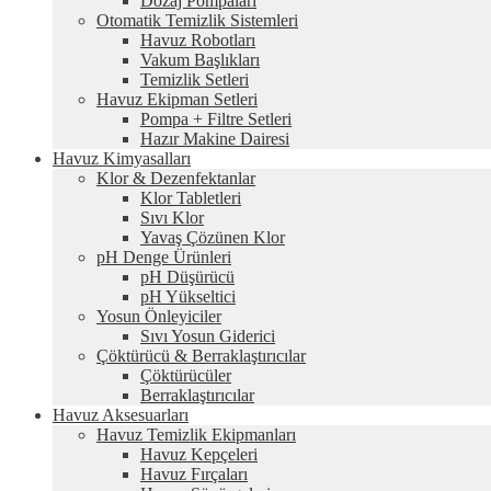
Dozaj Pompaları
Otomatik Temizlik Sistemleri
Havuz Robotları
Vakum Başlıkları
Temizlik Setleri
Havuz Ekipman Setleri
Pompa + Filtre Setleri
Hazır Makine Dairesi
Havuz Kimyasalları
Klor & Dezenfektanlar
Klor Tabletleri
Sıvı Klor
Yavaş Çözünen Klor
pH Denge Ürünleri
pH Düşürücü
pH Yükseltici
Yosun Önleyiciler
Sıvı Yosun Giderici
Çöktürücü & Berraklaştırıcılar
Çöktürücüler
Berraklaştırıcılar
Havuz Aksesuarları
Havuz Temizlik Ekipmanları
Havuz Kepçeleri
Havuz Fırçaları