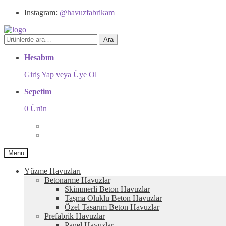
Instagram:
@havuzfabrikam
Ara:
Ara
Hesabım
Giriş Yap veya Üye Ol
Sepetim
0 Ürün
Menu
Yüzme Havuzları
Betonarme Havuzlar
Skimmerli Beton Havuzlar
Taşma Oluklu Beton Havuzlar
Özel Tasarım Beton Havuzlar
Prefabrik Havuzlar
Panel Havuzlar