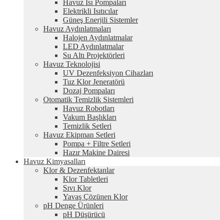
Havuz Isı Pompaları
Elektrikli Isıtıcılar
Güneş Enerjili Sistemler
Havuz Aydınlatmaları
Halojen Aydınlatmalar
LED Aydınlatmalar
Su Altı Projektörleri
Havuz Teknolojisi
UV Dezenfeksiyon Cihazları
Tuz Klor Jeneratörü
Dozaj Pompaları
Otomatik Temizlik Sistemleri
Havuz Robotları
Vakum Başlıkları
Temizlik Setleri
Havuz Ekipman Setleri
Pompa + Filtre Setleri
Hazır Makine Dairesi
Havuz Kimyasalları
Klor & Dezenfektanlar
Klor Tabletleri
Sıvı Klor
Yavaş Çözünen Klor
pH Denge Ürünleri
pH Düşürücü