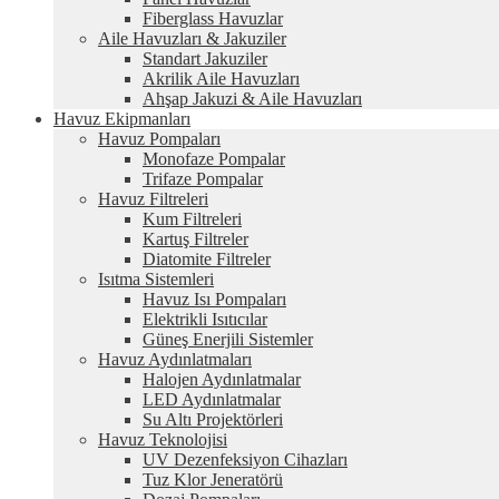
Fiberglass Havuzlar
Aile Havuzları & Jakuziler
Standart Jakuziler
Akrilik Aile Havuzları
Ahşap Jakuzi & Aile Havuzları
Havuz Ekipmanları
Havuz Pompaları
Monofaze Pompalar
Trifaze Pompalar
Havuz Filtreleri
Kum Filtreleri
Kartuş Filtreler
Diatomite Filtreler
Isıtma Sistemleri
Havuz Isı Pompaları
Elektrikli Isıtıcılar
Güneş Enerjili Sistemler
Havuz Aydınlatmaları
Halojen Aydınlatmalar
LED Aydınlatmalar
Su Altı Projektörleri
Havuz Teknolojisi
UV Dezenfeksiyon Cihazları
Tuz Klor Jeneratörü