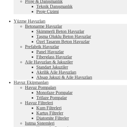
Proje & Danışmanlık
Teknik Danışmanlık
Proje Çizimi
Yüzme Havuzları
Betonarme Havuzlar
Skimmerli Beton Havuzlar
Taşma Oluklu Beton Havuzlar
Özel Tasarım Beton Havuzlar
Prefabrik Havuzlar
Panel Havuzlar
Fiberglass Havuzlar
Aile Havuzları & Jakuziler
Standart Jakuziler
Akrilik Aile Havuzları
Ahşap Jakuzi & Aile Havuzları
Havuz Ekipmanları
Havuz Pompaları
Monofaze Pompalar
Trifaze Pompalar
Havuz Filtreleri
Kum Filtreleri
Kartuş Filtreler
Diatomite Filtreler
Isıtma Sistemleri