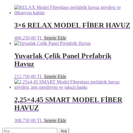
3×6 RELAX MODEL FİBER HAVUZ
406.250,00
TL
Sepete Ekle
Yuvarlak Çelik Panel Prefabrik
Havuz
Bu
212.750,00
TL
Sepete Ekle
ürünün
birden
fazla
varyasyonu
2,25×4,45 SMART MODEL FİBER
var.
HAVUZ
Seçenekler
ürün
sayfasından
308.750,00
TL
Sepete Ekle
seçilebilir
Arama: