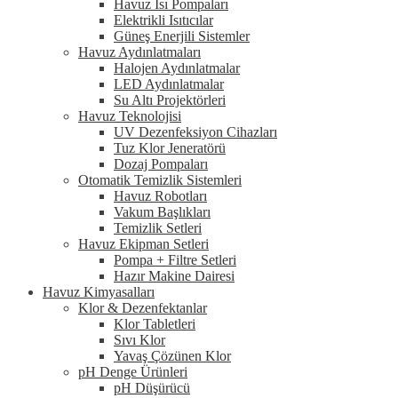
Havuz Isı Pompaları
Elektrikli Isıtıcılar
Güneş Enerjili Sistemler
Havuz Aydınlatmaları
Halojen Aydınlatmalar
LED Aydınlatmalar
Su Altı Projektörleri
Havuz Teknolojisi
UV Dezenfeksiyon Cihazları
Tuz Klor Jeneratörü
Dozaj Pompaları
Otomatik Temizlik Sistemleri
Havuz Robotları
Vakum Başlıkları
Temizlik Setleri
Havuz Ekipman Setleri
Pompa + Filtre Setleri
Hazır Makine Dairesi
Havuz Kimyasalları
Klor & Dezenfektanlar
Klor Tabletleri
Sıvı Klor
Yavaş Çözünen Klor
pH Denge Ürünleri
pH Düşürücü