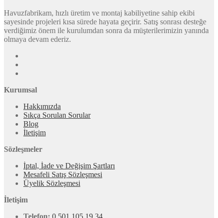
Havuzfabrikam, hızlı üretim ve montaj kabiliyetine sahip ekibi
sayesinde projeleri kısa sürede hayata geçirir. Satış sonrası desteğe
verdiğimiz önem ile kurulumdan sonra da müşterilerimizin yanında
olmaya devam ederiz.
Kurumsal
Hakkımızda
Sıkça Sorulan Sorular
Blog
İletişim
Sözleşmeler
İptal, İade ve Değişim Şartları
Mesafeli Satış Sözleşmesi
Üyelik Sözleşmesi
İletişim
Telefon:
0 501 105 19 34