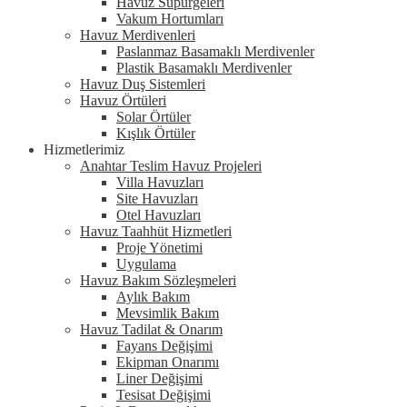
Havuz Süpürgeleri
Vakum Hortumları
Havuz Merdivenleri
Paslanmaz Basamaklı Merdivenler
Plastik Basamaklı Merdivenler
Havuz Duş Sistemleri
Havuz Örtüleri
Solar Örtüler
Kışlık Örtüler
Hizmetlerimiz
Anahtar Teslim Havuz Projeleri
Villa Havuzları
Site Havuzları
Otel Havuzları
Havuz Taahhüt Hizmetleri
Proje Yönetimi
Uygulama
Havuz Bakım Sözleşmeleri
Aylık Bakım
Mevsimlik Bakım
Havuz Tadilat & Onarım
Fayans Değişimi
Ekipman Onarımı
Liner Değişimi
Tesisat Değişimi