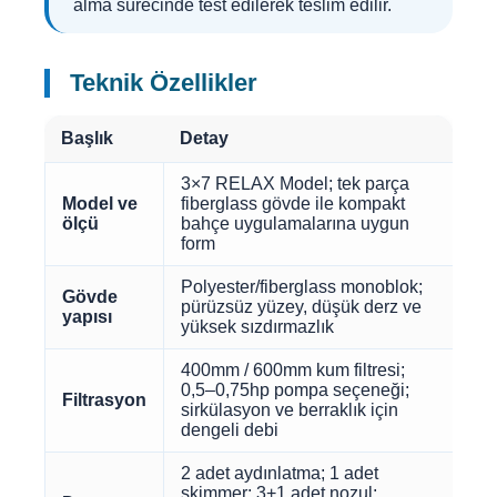
alma sürecinde test edilerek teslim edilir.
Teknik Özellikler
Başlık
Detay
3×7 RELAX Model; tek parça
Model ve
fiberglass gövde ile kompakt
ölçü
bahçe uygulamalarına uygun
form
Polyester/fiberglass monoblok;
Gövde
pürüzsüz yüzey, düşük derz ve
yapısı
yüksek sızdırmazlık
400mm / 600mm kum filtresi;
0,5–0,75hp pompa seçeneği;
Filtrasyon
sirkülasyon ve berraklık için
dengeli debi
2 adet aydınlatma; 1 adet
skimmer; 3+1 adet nozul;