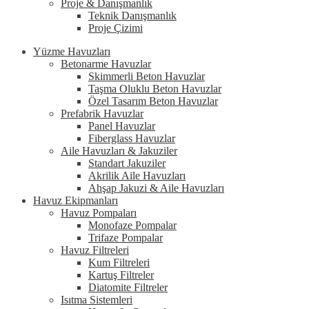
Proje & Danışmanlık
Teknik Danışmanlık
Proje Çizimi
Yüzme Havuzları
Betonarme Havuzlar
Skimmerli Beton Havuzlar
Taşma Oluklu Beton Havuzlar
Özel Tasarım Beton Havuzlar
Prefabrik Havuzlar
Panel Havuzlar
Fiberglass Havuzlar
Aile Havuzları & Jakuziler
Standart Jakuziler
Akrilik Aile Havuzları
Ahşap Jakuzi & Aile Havuzları
Havuz Ekipmanları
Havuz Pompaları
Monofaze Pompalar
Trifaze Pompalar
Havuz Filtreleri
Kum Filtreleri
Kartuş Filtreler
Diatomite Filtreler
Isıtma Sistemleri