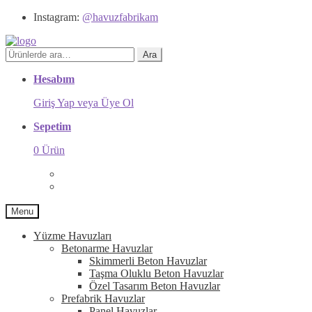
Instagram:
@havuzfabrikam
Ara:
Ara
Hesabım
Giriş Yap veya Üye Ol
Sepetim
0 Ürün
Menu
Yüzme Havuzları
Betonarme Havuzlar
Skimmerli Beton Havuzlar
Taşma Oluklu Beton Havuzlar
Özel Tasarım Beton Havuzlar
Prefabrik Havuzlar
Panel Havuzlar