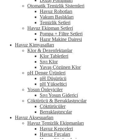
Dozaj Pompaları
Otomatik Temizlik Sistemleri
Havuz Robotları
Vakum Başlıkları
Temizlik Setleri
Havuz Ekipman Setleri
Pompa + Filtre Setleri
Hazır Makine Dairesi
Havuz Kimyasalları
Klor & Dezenfektanlar
Klor Tabletleri
Sıvı Klor
Yavaş Çözünen Klor
pH Denge Ürünleri
pH Düşürücü
pH Yükseltici
Yosun Önleyiciler
Sıvı Yosun Giderici
Çöktürücü & Berraklaştırıcılar
Çöktürücüler
Berraklaştırıcılar
Havuz Aksesuarları
Havuz Temizlik Ekipmanları
Havuz Kepçeleri
Havuz Fırçaları