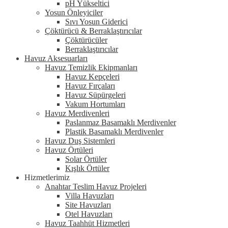
pH Yükseltici
Yosun Önleyiciler
Sıvı Yosun Giderici
Çöktürücü & Berraklaştırıcılar
Çöktürücüler
Berraklaştırıcılar
Havuz Aksesuarları
Havuz Temizlik Ekipmanları
Havuz Kepçeleri
Havuz Fırçaları
Havuz Süpürgeleri
Vakum Hortumları
Havuz Merdivenleri
Paslanmaz Basamaklı Merdivenler
Plastik Basamaklı Merdivenler
Havuz Duş Sistemleri
Havuz Örtüleri
Solar Örtüler
Kışlık Örtüler
Hizmetlerimiz
Anahtar Teslim Havuz Projeleri
Villa Havuzları
Site Havuzları
Otel Havuzları
Havuz Taahhüt Hizmetleri