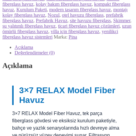
fiberglass havuz
,
kolay bakım fiberglass havuz
,
kompakt fiberglass
havuz
,
Kurulum Paketi
,
modern tasarım fiberglass havuz
,
montajı
kolay fiberglass havuz
,
Nozul
,
otel havuzu fiberglass
,
prefabrik
fiberglass havuz
,
Prefabrik Havuz
,
site havuzu fiberglass
,
Skimmer
,
su yalıtımlı fiberglass havuz
,
ticari fiberglass havuz çözümleri
,
uzun
ömürlü fiberglass havuz
,
villa için fiberglass havuz
,
yenilikçi
fiberglass havuz sistemleri
Marka:
Pina
Açıklama
Değerlendirmeler (0)
Açıklama
3×7 RELAX Model Fiber
Havuz
3×7 RELAX Model Fiber Havuz, tek parça
fiberglass gövdesi ve eksiksiz kurulum paketiyle,
bahçe ve yazlık senaryolarında hızlı devreye alma
ve pürüzsüz yüzey deneyimi sunar. Filtrasyon