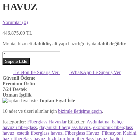
HAVUZ
Yorumlar (0)
446.875,00
TL
Montaj hizmeti
dahildir,
alt yapı hazırlığı fiyata
dahil değildir.
3x7
RELAX
Sepete Ekle
MODEL
FİBER
Telefon İle Sipariş Ver
WhatsApp İle Sipariş Ver
HAVUZ
Güvenli Ödeme
adet
Premium Ürün
7/24 Destek
Uzman İşçilik
Toptan Fiyat İste
10 adet ve üzeri alımlar için
bizimle iletişime geçin
.
Kategoriler:
Fiberglass Havuzlar
Etiketler:
Aydınlatma
,
bahçe
havuzu fiberglass
,
dayanıklı fiberglass havuz
,
ekonomik fiberglass
havuz
,
estetik fiberglass havuz
,
Fiberglass Havuz
,
Filtrasyon Kabini
,
hazır fiberglass havuz
,
hızlı kurulum fiberglass havuz
,
kaliteli