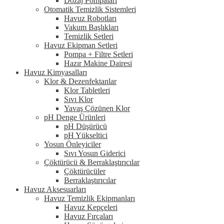
Dozaj Pompaları
Otomatik Temizlik Sistemleri
Havuz Robotları
Vakum Başlıkları
Temizlik Setleri
Havuz Ekipman Setleri
Pompa + Filtre Setleri
Hazır Makine Dairesi
Havuz Kimyasalları
Klor & Dezenfektanlar
Klor Tabletleri
Sıvı Klor
Yavaş Çözünen Klor
pH Denge Ürünleri
pH Düşürücü
pH Yükseltici
Yosun Önleyiciler
Sıvı Yosun Giderici
Çöktürücü & Berraklaştırıcılar
Çöktürücüler
Berraklaştırıcılar
Havuz Aksesuarları
Havuz Temizlik Ekipmanları
Havuz Kepçeleri
Havuz Fırçaları