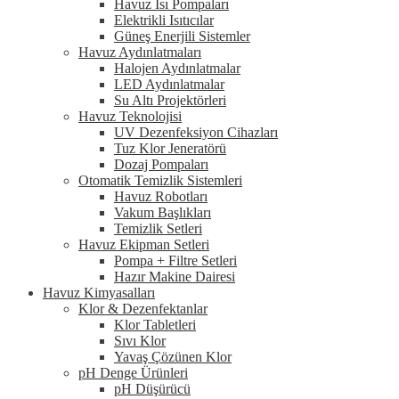
Havuz Isı Pompaları
Elektrikli Isıtıcılar
Güneş Enerjili Sistemler
Havuz Aydınlatmaları
Halojen Aydınlatmalar
LED Aydınlatmalar
Su Altı Projektörleri
Havuz Teknolojisi
UV Dezenfeksiyon Cihazları
Tuz Klor Jeneratörü
Dozaj Pompaları
Otomatik Temizlik Sistemleri
Havuz Robotları
Vakum Başlıkları
Temizlik Setleri
Havuz Ekipman Setleri
Pompa + Filtre Setleri
Hazır Makine Dairesi
Havuz Kimyasalları
Klor & Dezenfektanlar
Klor Tabletleri
Sıvı Klor
Yavaş Çözünen Klor
pH Denge Ürünleri
pH Düşürücü