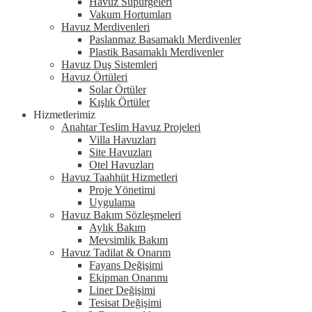
Havuz Süpürgeleri
Vakum Hortumları
Havuz Merdivenleri
Paslanmaz Basamaklı Merdivenler
Plastik Basamaklı Merdivenler
Havuz Duş Sistemleri
Havuz Örtüleri
Solar Örtüler
Kışlık Örtüler
Hizmetlerimiz
Anahtar Teslim Havuz Projeleri
Villa Havuzları
Site Havuzları
Otel Havuzları
Havuz Taahhüt Hizmetleri
Proje Yönetimi
Uygulama
Havuz Bakım Sözleşmeleri
Aylık Bakım
Mevsimlik Bakım
Havuz Tadilat & Onarım
Fayans Değişimi
Ekipman Onarımı
Liner Değişimi
Tesisat Değişimi