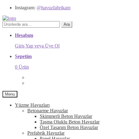
Instagram:
@havuzfabrikam
Ara:
Ara
Hesabım
Giriş Yap veya Üye Ol
Sepetim
0 Ürün
Menu
Yüzme Havuzları
Betonarme Havuzlar
Skimmerli Beton Havuzlar
Taşma Oluklu Beton Havuzlar
Özel Tasarım Beton Havuzlar
Prefabrik Havuzlar
Panel Havuzlar