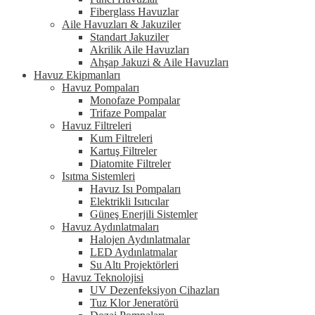
Fiberglass Havuzlar
Aile Havuzları & Jakuziler
Standart Jakuziler
Akrilik Aile Havuzları
Ahşap Jakuzi & Aile Havuzları
Havuz Ekipmanları
Havuz Pompaları
Monofaze Pompalar
Trifaze Pompalar
Havuz Filtreleri
Kum Filtreleri
Kartuş Filtreler
Diatomite Filtreler
Isıtma Sistemleri
Havuz Isı Pompaları
Elektrikli Isıtıcılar
Güneş Enerjili Sistemler
Havuz Aydınlatmaları
Halojen Aydınlatmalar
LED Aydınlatmalar
Su Altı Projektörleri
Havuz Teknolojisi
UV Dezenfeksiyon Cihazları
Tuz Klor Jeneratörü