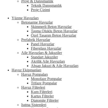
Proje & Danışmanlık
Teknik Danışmanlık
Proje Çizimi
Yüzme Havuzları
Betonarme Havuzlar
Skimmerli Beton Havuzlar
Taşma Oluklu Beton Havuzlar
Özel Tasarım Beton Havuzlar
Prefabrik Havuzlar
Panel Havuzlar
Fiberglass Havuzlar
Aile Havuzları & Jakuziler
Standart Jakuziler
Akrilik Aile Havuzları
Ahşap Jakuzi & Aile Havuzları
Havuz Ekipmanları
Havuz Pompaları
Monofaze Pompalar
Trifaze Pompalar
Havuz Filtreleri
Kum Filtreleri
Kartuş Filtreler
Diatomite Filtreler
Isıtma Sistemleri