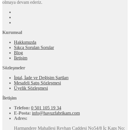
olmaya devam ederiz.
Kurumsal
Hakkımızda
Sıkça Sorulan Sorular
Blog
İletişim
Sözleşmeler
İptal, İade ve Değişim Şartları
Mesafeli Satış Sözleşmesi
Üyelik Sözleşmesi
İletişim
Telefon:
0 501 105 19 34
E-Posta:
info@havuzfabrikam.com
Adres:
Harmandere Mahallesi Reyhan Caddesi No54/8 İç Kapı No: