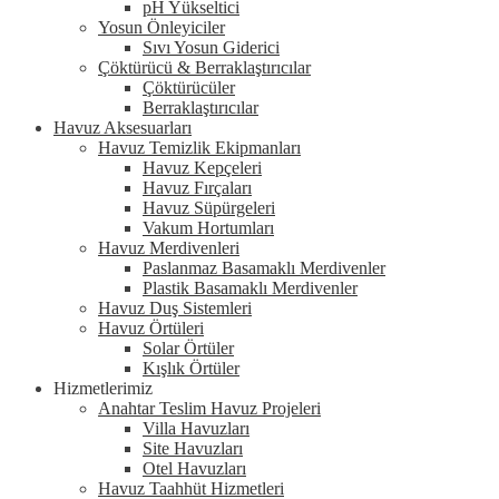
pH Yükseltici
Yosun Önleyiciler
Sıvı Yosun Giderici
Çöktürücü & Berraklaştırıcılar
Çöktürücüler
Berraklaştırıcılar
Havuz Aksesuarları
Havuz Temizlik Ekipmanları
Havuz Kepçeleri
Havuz Fırçaları
Havuz Süpürgeleri
Vakum Hortumları
Havuz Merdivenleri
Paslanmaz Basamaklı Merdivenler
Plastik Basamaklı Merdivenler
Havuz Duş Sistemleri
Havuz Örtüleri
Solar Örtüler
Kışlık Örtüler
Hizmetlerimiz
Anahtar Teslim Havuz Projeleri
Villa Havuzları
Site Havuzları
Otel Havuzları
Havuz Taahhüt Hizmetleri