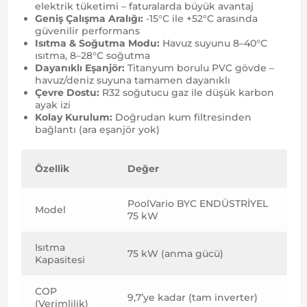
elektrik tüketimi – faturalarda büyük avantaj
Geniş Çalışma Aralığı:
-15°C ile +52°C arasında
güvenilir performans
Isıtma & Soğutma Modu:
Havuz suyunu 8–40°C
ısıtma, 8–28°C soğutma
Dayanıklı Eşanjör:
Titanyum borulu PVC gövde –
havuz/deniz suyuna tamamen dayanıklı
Çevre Dostu:
R32 soğutucu gaz ile düşük karbon
ayak izi
Kolay Kurulum:
Doğrudan kum filtresinden
bağlantı (ara eşanjör yok)
Özellik
Değer
PoolVario BYC ENDÜSTRİYEL
Model
75 kW
Isıtma
75 kW (anma gücü)
Kapasitesi
COP
9,7’ye kadar (tam inverter)
(Verimlilik)