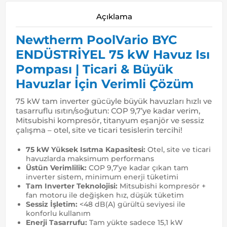
Açıklama
Newtherm PoolVario BYC
ENDÜSTRİYEL 75 kW Havuz Isı
Pompası | Ticari & Büyük
Havuzlar İçin Verimli Çözüm
75 kW tam inverter gücüyle büyük havuzları hızlı ve
tasarruflu ısıtın/soğutun: COP 9,7’ye kadar verim,
Mitsubishi kompresör, titanyum eşanjör ve sessiz
çalışma – otel, site ve ticari tesislerin tercihi!
75 kW Yüksek Isıtma Kapasitesi:
Otel, site ve ticari
havuzlarda maksimum performans
Üstün Verimlilik:
COP 9,7’ye kadar çıkan tam
inverter sistem, minimum enerji tüketimi
Tam Inverter Teknolojisi:
Mitsubishi kompresör +
fan motoru ile değişken hız, düşük tüketim
Sessiz İşletim:
<48 dB(A) gürültü seviyesi ile
konforlu kullanım
Enerji Tasarrufu:
Tam yükte sadece 15,1 kW