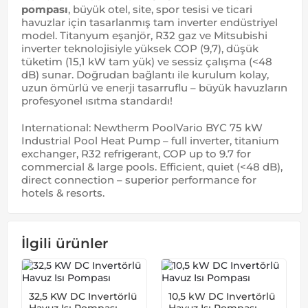
pompası
, büyük otel, site, spor tesisi ve ticari
havuzlar için tasarlanmış tam inverter endüstriyel
model. Titanyum eşanjör, R32 gaz ve Mitsubishi
inverter teknolojisiyle yüksek COP (9,7), düşük
tüketim (15,1 kW tam yük) ve sessiz çalışma (<48
dB) sunar. Doğrudan bağlantı ile kurulum kolay,
uzun ömürlü ve enerji tasarruflu – büyük havuzların
profesyonel ısıtma standardı!
International: Newtherm PoolVario BYC 75 kW
Industrial Pool Heat Pump – full inverter, titanium
exchanger, R32 refrigerant, COP up to 9.7 for
commercial & large pools. Efficient, quiet (<48 dB),
direct connection – superior performance for
hotels & resorts.
İlgili ürünler
32,5 KW DC Invertörlü
10,5 kW DC Invertörlü