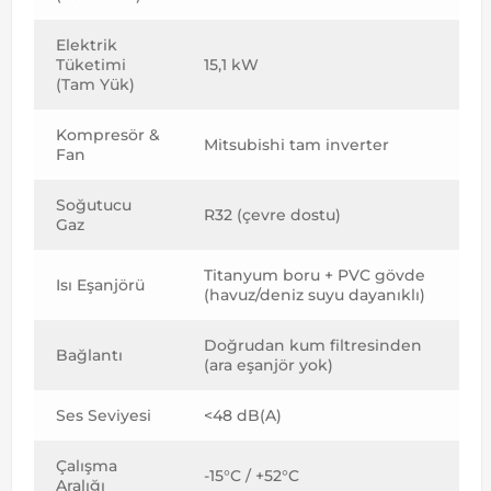
Elektrik
Tüketimi
15,1 kW
(Tam Yük)
Kompresör &
Mitsubishi tam inverter
Fan
Soğutucu
R32 (çevre dostu)
Gaz
Titanyum boru + PVC gövde
Isı Eşanjörü
(havuz/deniz suyu dayanıklı)
Doğrudan kum filtresinden
Bağlantı
(ara eşanjör yok)
Ses Seviyesi
<48 dB(A)
Çalışma
-15°C / +52°C
Aralığı