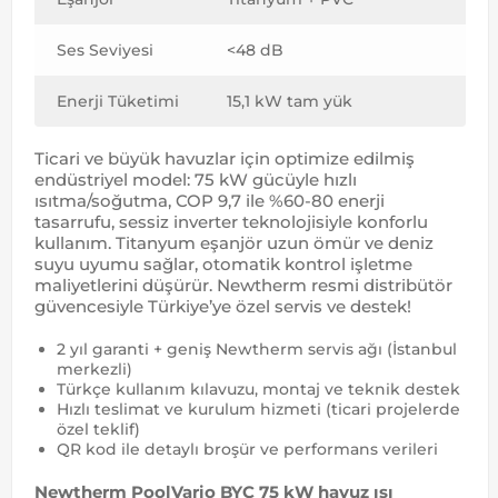
Ses Seviyesi
<48 dB
55-
Enerji Tüketimi
15,1 kW tam yük
Dah
Ticari ve büyük havuzlar için optimize edilmiş
endüstriyel model: 75 kW gücüyle hızlı
ısıtma/soğutma, COP 9,7 ile %60-80 enerji
tasarrufu, sessiz inverter teknolojisiyle konforlu
kullanım. Titanyum eşanjör uzun ömür ve deniz
suyu uyumu sağlar, otomatik kontrol işletme
maliyetlerini düşürür. Newtherm resmi distribütör
güvencesiyle Türkiye’ye özel servis ve destek!
2 yıl garanti + geniş Newtherm servis ağı (İstanbul
merkezli)
Türkçe kullanım kılavuzu, montaj ve teknik destek
Hızlı teslimat ve kurulum hizmeti (ticari projelerde
özel teklif)
QR kod ile detaylı broşür ve performans verileri
Newtherm PoolVario BYC 75 kW havuz ısı