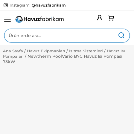
Instagram:
@havuzfabrikam
Ara:
/
/
/
Ana Sayfa
Havuz Ekipmanları
Isıtma Sistemleri
Havuz Isı
Expa
Yüzme Havuzları
/
Newtherm PoolVario BYC Havuz Isı Pompası
Pompaları
Child
75kW
Menu
Expa
Havuz Ekipmanları
Child
Menu
Expa
Havuz Kimyasalları
Child
Menu
Expa
Havuz Aksesuarları
Child
Menu
Expa
Hizmetlerimiz
Child
Menu