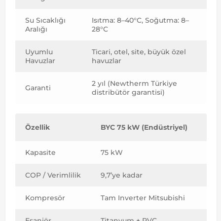
Su Sıcaklığı
Isıtma: 8–40°C, Soğutma: 8–
Aralığı
28°C
Uyumlu
Ticari, otel, site, büyük özel
Havuzlar
havuzlar
2 yıl (Newtherm Türkiye
Garanti
distribütör garantisi)
Özellik
BYC 75 kW (Endüstriyel)
Sta
Kapasite
75 kW
20-
COP / Verimlilik
9,7’ye kadar
4-6 
Kompresör
Tam Inverter Mitsubishi
On/
Eşanjör
Titanyum + PVC
Sta