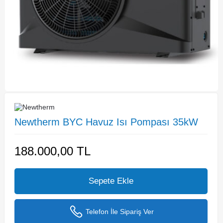
Newtherm BYC Havuz Isı Pompası 35kW
188.000,00
TL
Sepete Ekle
Telefon İle Sipariş Ver