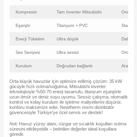
Kompresör
Tam Inverter Mitsubishi
On/Off 
Eşanjör
Titanyum + PVC
Standar
Enerji Tüketimi
Ultra düşük
Daha y
Ses Seviyesi
Ultra sessiz
Orta-yü
Kurulum
Doğrudan bağlantı
Ara eşan
Orta-büyük havuzlar için optimize edilmiş çözüm: 35 kW
gücüyle hızlı ısıtma/soğutma, Mitsubishi inverter
teknolojisiyle %50-70 enerji tasarrufu, titanyum eşanjörle
uzun ömür ve deniz suyu uyumu. Sessiz çalışma, otomatik
kontrol ve kolay kurulum ile işletme maliyetlerini düşürür,
konforu maksimize eder. Newtherm resmi distribütör
güvencesiyle Türkiye’ye özel servis ve destek!
Not: Havuz yüzey alanı, rüzgar ve sıcaklık koşulları ısıtma
süresini etkileyebilir – belirtilen değerler ideal koşullara
göredir.