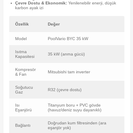
Çevre Dostu & Ekonomik:
Yenilenebilir enerji, düşük
karbon ayak izi
Özellik
Değer
Model
PoolVario BYC 35 kW
Isıtma
35 kW (anma gücü)
Kapasitesi
Kompresör
Mitsubishi tam inverter
& Fan
Soğutucu
R32 (çevre dostu)
Gaz
Isı
Titanyum boru + PVC gövde
Eşanjörü
(havuz/deniz suyu dayanıklı)
Doğrudan kum filtresinden (ara
Bağlantı
eşanjör yok)