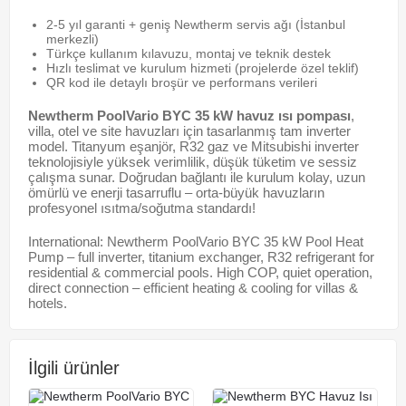
2-5 yıl garanti + geniş Newtherm servis ağı (İstanbul
merkezli)
Türkçe kullanım kılavuzu, montaj ve teknik destek
Hızlı teslimat ve kurulum hizmeti (projelerde özel teklif)
QR kod ile detaylı broşür ve performans verileri
Newtherm PoolVario BYC 35 kW havuz ısı pompası
,
villa, otel ve site havuzları için tasarlanmış tam inverter
model. Titanyum eşanjör, R32 gaz ve Mitsubishi inverter
teknolojisiyle yüksek verimlilik, düşük tüketim ve sessiz
çalışma sunar. Doğrudan bağlantı ile kurulum kolay, uzun
ömürlü ve enerji tasarruflu – orta-büyük havuzların
profesyonel ısıtma/soğutma standardı!
International: Newtherm PoolVario BYC 35 kW Pool Heat
Pump – full inverter, titanium exchanger, R32 refrigerant for
residential & commercial pools. High COP, quiet operation,
direct connection – efficient heating & cooling for villas &
hotels.
İlgili ürünler