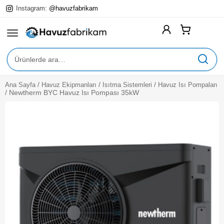
Instagram:
@havuzfabrikam
Ara:
/
/
/
Ana Sayfa
Havuz Ekipmanları
Isıtma Sistemleri
Havuz Isı Pompaları
Expan
Yüzme Havuzları
/
Newtherm BYC Havuz Isı Pompası 35kW
Child
Menu
Expan
Havuz Ekipmanları
Child
Menu
Expan
Havuz Kimyasalları
Child
Menu
Expan
Havuz Aksesuarları
Child
Menu
Expan
Hizmetlerimiz
Child
Menu