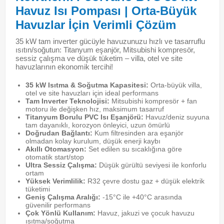
Havuz Isı Pompası | Orta-Büyük
Havuzlar İçin Verimli Çözüm
35 kW tam inverter gücüyle havuzunuzu hızlı ve tasarruflu
ısıtın/soğutun: Titanyum eşanjör, Mitsubishi kompresör,
sessiz çalışma ve düşük tüketim – villa, otel ve site
havuzlarının ekonomik tercihi!
35 kW Isıtma & Soğutma Kapasitesi:
Orta-büyük villa,
otel ve site havuzları için ideal performans
Tam Inverter Teknolojisi:
Mitsubishi kompresör + fan
motoru ile değişken hız, maksimum tasarruf
Titanyum Borulu PVC Isı Eşanjörü:
Havuz/deniz suyuna
tam dayanıklı, korozyon önleyici, uzun ömürlü
Doğrudan Bağlantı:
Kum filtresinden ara eşanjör
olmadan kolay kurulum, düşük enerji kaybı
Akıllı Otomasyon:
Set edilen su sıcaklığına göre
otomatik start/stop
Ultra Sessiz Çalışma:
Düşük gürültü seviyesi ile konforlu
ortam
Yüksek Verimlilik:
R32 çevre dostu gaz + düşük elektrik
tüketimi
Geniş Çalışma Aralığı:
-15°C ile +40°C arasında
güvenilir performans
Çok Yönlü Kullanım:
Havuz, jakuzi ve çocuk havuzu
ısıtma/soğutma