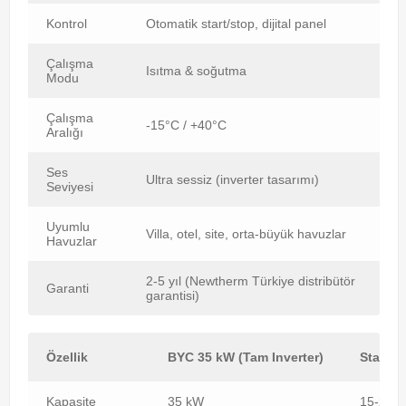
Kontrol
Otomatik start/stop, dijital panel
Çalışma
Isıtma & soğutma
Modu
Çalışma
-15°C / +40°C
Aralığı
Ses
Ultra sessiz (inverter tasarımı)
Seviyesi
Uyumlu
Villa, otel, site, orta-büyük havuzlar
Havuzlar
2-5 yıl (Newtherm Türkiye distribütör
Garanti
garantisi)
Özellik
BYC 35 kW (Tam Inverter)
Standar
Kapasite
35 kW
15-25 