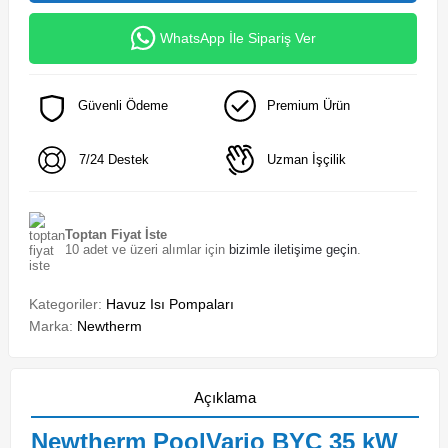
WhatsApp İle Sipariş Ver
Güvenli Ödeme
Premium Ürün
7/24 Destek
Uzman İşçilik
Toptan Fiyat İste
10 adet ve üzeri alımlar için
bizimle iletişime geçin
.
Kategoriler:
Havuz Isı Pompaları
Marka:
Newtherm
Açıklama
Newtherm PoolVario BYC 35 kW