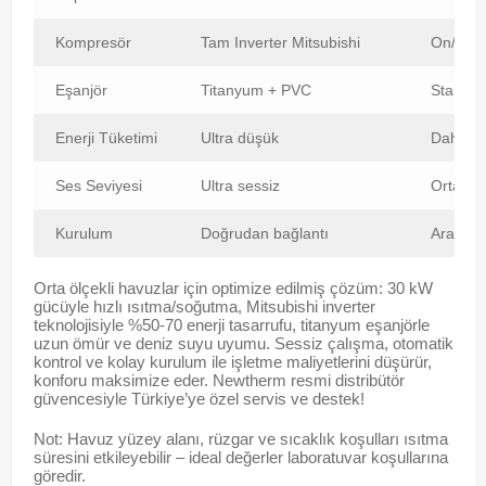
Kompresör
Tam Inverter Mitsubishi
On/Off 
Eşanjör
Titanyum + PVC
Standar
Enerji Tüketimi
Ultra düşük
Daha y
Ses Seviyesi
Ultra sessiz
Orta-yü
Kurulum
Doğrudan bağlantı
Ara eşan
Orta ölçekli havuzlar için optimize edilmiş çözüm: 30 kW
gücüyle hızlı ısıtma/soğutma, Mitsubishi inverter
teknolojisiyle %50-70 enerji tasarrufu, titanyum eşanjörle
uzun ömür ve deniz suyu uyumu. Sessiz çalışma, otomatik
kontrol ve kolay kurulum ile işletme maliyetlerini düşürür,
konforu maksimize eder. Newtherm resmi distribütör
güvencesiyle Türkiye’ye özel servis ve destek!
Not: Havuz yüzey alanı, rüzgar ve sıcaklık koşulları ısıtma
süresini etkileyebilir – ideal değerler laboratuvar koşullarına
göredir.