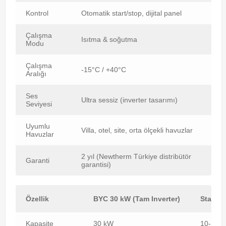
Kontrol
Otomatik start/stop, dijital panel
Çalışma
Isıtma & soğutma
Modu
Çalışma
-15°C / +40°C
Aralığı
Ses
Ultra sessiz (inverter tasarımı)
Seviyesi
Uyumlu
Villa, otel, site, orta ölçekli havuzlar
Havuzlar
2 yıl (Newtherm Türkiye distribütör
Garanti
garantisi)
Özellik
BYC 30 kW (Tam Inverter)
Standar
Kapasite
30 kW
10-20 