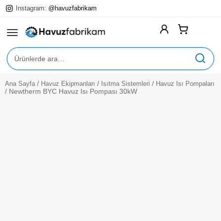
Instagram:
@havuzfabrikam
Ara:
/
/
/
Ana Sayfa
Havuz Ekipmanları
Isıtma Sistemleri
Havuz Isı Pompaları
Expan
Yüzme Havuzları
/
Newtherm BYC Havuz Isı Pompası 30kW
Child
Menu
Expan
Havuz Ekipmanları
Child
Menu
Expan
Havuz Kimyasalları
Child
Menu
Expan
Havuz Aksesuarları
Child
Menu
Expan
Hizmetlerimiz
Child
Menu