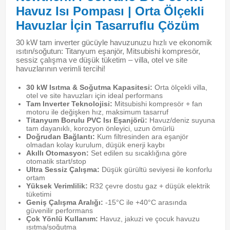
Havuz Isı Pompası | Orta Ölçekli
Havuzlar İçin Tasarruflu Çözüm
30 kW tam inverter gücüyle havuzunuzu hızlı ve ekonomik
ısıtın/soğutun: Titanyum eşanjör, Mitsubishi kompresör,
sessiz çalışma ve düşük tüketim – villa, otel ve site
havuzlarının verimli tercihi!
30 kW Isıtma & Soğutma Kapasitesi:
Orta ölçekli villa,
otel ve site havuzları için ideal performans
Tam Inverter Teknolojisi:
Mitsubishi kompresör + fan
motoru ile değişken hız, maksimum tasarruf
Titanyum Borulu PVC Isı Eşanjörü:
Havuz/deniz suyuna
tam dayanıklı, korozyon önleyici, uzun ömürlü
Doğrudan Bağlantı:
Kum filtresinden ara eşanjör
olmadan kolay kurulum, düşük enerji kaybı
Akıllı Otomasyon:
Set edilen su sıcaklığına göre
otomatik start/stop
Ultra Sessiz Çalışma:
Düşük gürültü seviyesi ile konforlu
ortam
Yüksek Verimlilik:
R32 çevre dostu gaz + düşük elektrik
tüketimi
Geniş Çalışma Aralığı:
-15°C ile +40°C arasında
güvenilir performans
Çok Yönlü Kullanım:
Havuz, jakuzi ve çocuk havuzu
ısıtma/soğutma