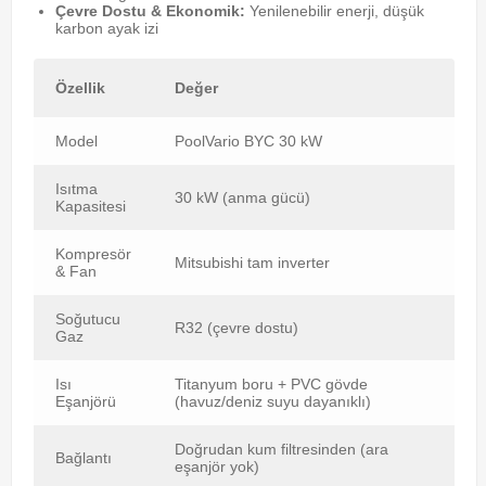
Çevre Dostu & Ekonomik:
Yenilenebilir enerji, düşük
karbon ayak izi
Özellik
Değer
Model
PoolVario BYC 30 kW
Isıtma
30 kW (anma gücü)
Kapasitesi
Kompresör
Mitsubishi tam inverter
& Fan
Soğutucu
R32 (çevre dostu)
Gaz
Isı
Titanyum boru + PVC gövde
Eşanjörü
(havuz/deniz suyu dayanıklı)
Doğrudan kum filtresinden (ara
Bağlantı
eşanjör yok)