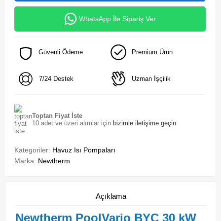
WhatsApp İle Sipariş Ver
Güvenli Ödeme
Premium Ürün
7/24 Destek
Uzman İşçilik
Toptan Fiyat İste
10 adet ve üzeri alımlar için
bizimle iletişime geçin
.
Kategoriler:
Havuz Isı Pompaları
Marka:
Newtherm
Açıklama
Newtherm PoolVario BYC 30 kW