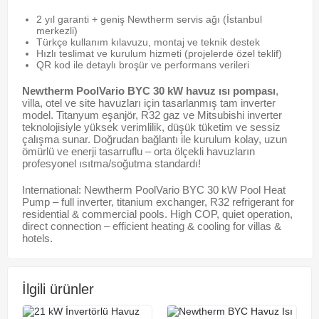
2 yıl garanti + geniş Newtherm servis ağı (İstanbul
merkezli)
Türkçe kullanım kılavuzu, montaj ve teknik destek
Hızlı teslimat ve kurulum hizmeti (projelerde özel teklif)
QR kod ile detaylı broşür ve performans verileri
Newtherm PoolVario BYC 30 kW havuz ısı pompası
,
villa, otel ve site havuzları için tasarlanmış tam inverter
model. Titanyum eşanjör, R32 gaz ve Mitsubishi inverter
teknolojisiyle yüksek verimlilik, düşük tüketim ve sessiz
çalışma sunar. Doğrudan bağlantı ile kurulum kolay, uzun
ömürlü ve enerji tasarruflu – orta ölçekli havuzların
profesyonel ısıtma/soğutma standardı!
International: Newtherm PoolVario BYC 30 kW Pool Heat
Pump – full inverter, titanium exchanger, R32 refrigerant for
residential & commercial pools. High COP, quiet operation,
direct connection – efficient heating & cooling for villas &
hotels.
İlgili ürünler