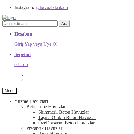
Instagram:
@havuzfabrikam
Ara:
Ara
Hesabım
Giriş Yap veya Üye Ol
Sepetim
0 Ürün
Menu
Yüzme Havuzları
Betonarme Havuzlar
Skimmerli Beton Havuzlar
Taşma Oluklu Beton Havuzlar
Özel Tasarım Beton Havuzlar
Prefabrik Havuzlar
Panel Havuzlar