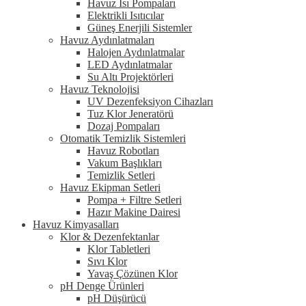
Havuz Isı Pompaları
Elektrikli Isıtıcılar
Güneş Enerjili Sistemler
Havuz Aydınlatmaları
Halojen Aydınlatmalar
LED Aydınlatmalar
Su Altı Projektörleri
Havuz Teknolojisi
UV Dezenfeksiyon Cihazları
Tuz Klor Jeneratörü
Dozaj Pompaları
Otomatik Temizlik Sistemleri
Havuz Robotları
Vakum Başlıkları
Temizlik Setleri
Havuz Ekipman Setleri
Pompa + Filtre Setleri
Hazır Makine Dairesi
Havuz Kimyasalları
Klor & Dezenfektanlar
Klor Tabletleri
Sıvı Klor
Yavaş Çözünen Klor
pH Denge Ürünleri
pH Düşürücü