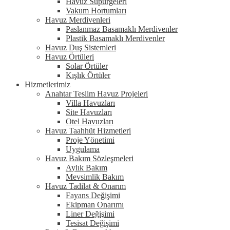
Havuz Süpürgeleri
Vakum Hortumları
Havuz Merdivenleri
Paslanmaz Basamaklı Merdivenler
Plastik Basamaklı Merdivenler
Havuz Duş Sistemleri
Havuz Örtüleri
Solar Örtüler
Kışlık Örtüler
Hizmetlerimiz
Anahtar Teslim Havuz Projeleri
Villa Havuzları
Site Havuzları
Otel Havuzları
Havuz Taahhüt Hizmetleri
Proje Yönetimi
Uygulama
Havuz Bakım Sözleşmeleri
Aylık Bakım
Mevsimlik Bakım
Havuz Tadilat & Onarım
Fayans Değişimi
Ekipman Onarımı
Liner Değişimi
Tesisat Değişimi