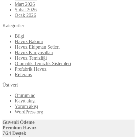
Mart 2026
Şubat 2026
Ocak 2026
Kategoriler
Bilgi
Havuz Bakımı
Havuz Ekipman Setleri
Havuz Kimyasalları
Havuz Temizliği
Otomatik Temizlik Sistemleri
Prefabrik Havuz
Referans
Üst veri
Oturum aç
Kayıt akışı
Yorum akışı
WordPress.org
Güvenli Ödeme
Premium Havuz
7/24 Destek