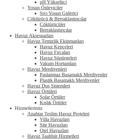
pH Yükseltici
Yosun Önleyiciler
Sıvı Yosun Giderici
Çöktürücü & Berraklaştırıcılar
Çöktürücüler
Berraklaştırıcılar
Havuz Aksesuarları
Havuz Temizlik Ekipmanları
Havuz Kepçeleri
Havuz Fırçaları
Havuz Süpürgeleri
Vakum Hortumları
Havuz Merdivenleri
Paslanmaz Basamaklı Merdivenler
Plastik Basamaklı Merdivenler
Havuz Duş Sistemleri
Havuz Örtüleri
Solar Örtüler
Kışlık Örtüler
Hizmetlerimiz
Anahtar Teslim Havuz Projeleri
Villa Havuzları
Site Havuzları
Otel Havuzları
Havuz Taahhüt Hizmetleri