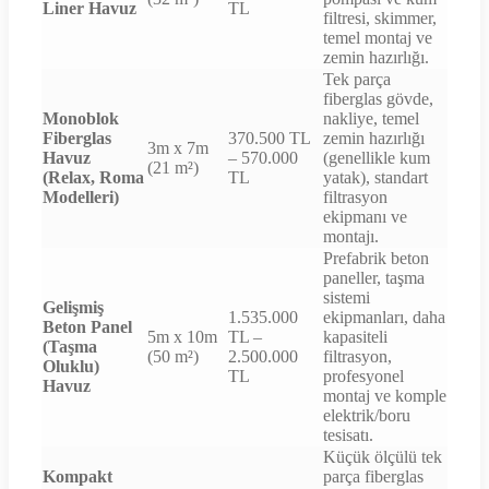
Liner Havuz
TL
filtresi, skimmer,
temel montaj ve
zemin hazırlığı.
Tek parça
fiberglas gövde,
Monoblok
nakliye, temel
Fiberglas
370.500 TL
zemin hazırlığı
3m x 7m
Havuz
– 570.000
(genellikle kum
(21 m²)
(Relax, Roma
TL
yatak), standart
Modelleri)
filtrasyon
ekipmanı ve
montajı.
Prefabrik beton
paneller, taşma
sistemi
Gelişmiş
1.535.000
ekipmanları, daha
Beton Panel
5m x 10m
TL –
kapasiteli
(Taşma
(50 m²)
2.500.000
filtrasyon,
Oluklu)
TL
profesyonel
Havuz
montaj ve komple
elektrik/boru
tesisatı.
Küçük ölçülü tek
Kompakt
parça fiberglas