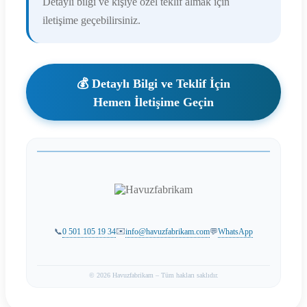
Detaylı bilgi ve kişiye özel teklif almak için
iletişime geçebilirsiniz.
💰 Detaylı Bilgi ve Teklif İçin
Hemen İletişime Geçin
✉️
0 501 105 19 34
info@havuzfabrikam.com
WhatsApp
📞
💬
© 2026 Havuzfabrikam – Tüm hakları saklıdır.