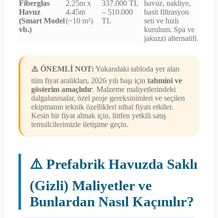
Fiberglas
2.25m x
337.000 TL
havuz, nakliye,
Havuz
4.45m
– 510.000
basit filtrasyon
(Smart Model
(~10 m²)
TL
seti ve hızlı
vb.)
kurulum. Spa ve
jakuzzi alternatifi.
⚠️ ÖNEMLİ NOT:
Yukarıdaki tabloda yer alan
tüm fiyat aralıkları, 2026 yılı başı için
tahmini ve
gösterim amaçlıdır
. Malzeme maliyetlerindeki
dalgalanmalar, özel proje gereksinimleri ve seçilen
ekipmanın teknik özellikleri nihai fiyatı etkiler.
Kesin bir fiyat almak için, lütfen yetkili satış
temsilcilerimizle iletişime geçin.
⚠️ Prefabrik Havuzda Saklı
(Gizli) Maliyetler ve
Bunlardan Nasıl Kaçınılır?