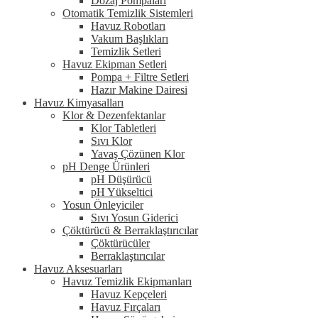
Dozaj Pompaları
Otomatik Temizlik Sistemleri
Havuz Robotları
Vakum Başlıkları
Temizlik Setleri
Havuz Ekipman Setleri
Pompa + Filtre Setleri
Hazır Makine Dairesi
Havuz Kimyasalları
Klor & Dezenfektanlar
Klor Tabletleri
Sıvı Klor
Yavaş Çözünen Klor
pH Denge Ürünleri
pH Düşürücü
pH Yükseltici
Yosun Önleyiciler
Sıvı Yosun Giderici
Çöktürücü & Berraklaştırıcılar
Çöktürücüler
Berraklaştırıcılar
Havuz Aksesuarları
Havuz Temizlik Ekipmanları
Havuz Kepçeleri
Havuz Fırçaları