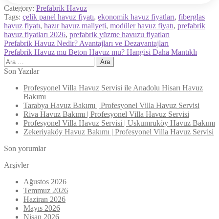
Category:
Prefabrik Havuz
Tags:
çelik panel havuz fiyatı
,
ekonomik havuz fiyatları
,
fiberglas
havuz fiyatı
,
hazır havuz maliyeti
,
modüler havuz fiyatı
,
prefabrik
havuz fiyatları 2026
,
prefabrik yüzme havuzu fiyatları
Yazı
Previous
Prefabrik Havuz Nedir? Avantajları ve Dezavantajları
post:
Next
Prefabrik Havuz mu Beton Havuz mu? Hangisi Daha Mantıklı
gezinmesi
post:
Arama:
Son Yazılar
Profesyonel Villa Havuz Servisi ile Anadolu Hisarı Havuz
Bakımı
Tarabya Havuz Bakımı | Profesyonel Villa Havuz Servisi
Riva Havuz Bakımı | Profesyonel Villa Havuz Servisi
Profesyonel Villa Havuz Servisi | Uskumruköy Havuz Bakımı
Zekeriyaköy Havuz Bakımı | Profesyonel Villa Havuz Servisi
Son yorumlar
Arşivler
Ağustos 2026
Temmuz 2026
Haziran 2026
Mayıs 2026
Nisan 2026