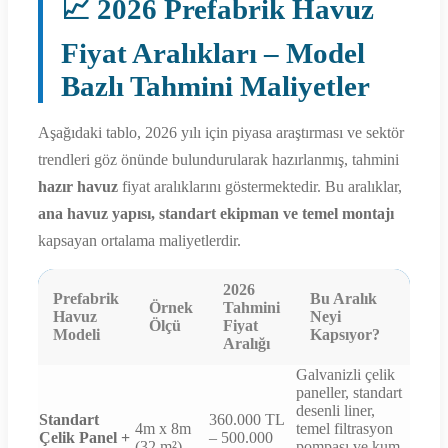
📈 2026 Prefabrik Havuz
Fiyat Aralıkları – Model
Bazlı Tahmini Maliyetler
Aşağıdaki tablo, 2026 yılı için piyasa araştırması ve sektör
trendleri göz önünde bulundurularak hazırlanmış, tahmini
hazır havuz
fiyat aralıklarını göstermektedir. Bu aralıklar,
ana havuz yapısı, standart ekipman ve temel montajı
kapsayan ortalama maliyetlerdir.
2026
Prefabrik
Bu Aralık
Örnek
Tahmini
Havuz
Neyi
Ölçü
Fiyat
Modeli
Kapsıyor?
Aralığı
Galvanizli çelik
paneller, standart
desenli liner,
Standart
360.000 TL
4m x 8m
temel filtrasyon
Çelik Panel +
– 500.000
(32 m²)
pompası ve kum