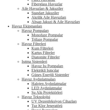
Fiberglass Havuzlar
Aile Havuzları & Jakuziler
Standart Jakuziler
Akrilik Aile Havuzları
Ahşap Jakuzi & Aile Havuzları
Havuz Ekipmanları
Havuz Pompaları
Monofaze Pompalar
Trifaze Pompalar
Havuz Filtreleri
Kum Filtreleri
Kartuş Filtreler
Diatomite Filtreler
Isıtma Sistemleri
Havuz Isı Pompaları
Elektrikli Isıtıcılar
Güneş Enerjili Sistemler
Havuz Aydınlatmaları
Halojen Aydınlatmalar
LED Aydınlatmalar
Su Altı Projektörleri
Havuz Teknolojisi
UV Dezenfeksiyon Cihazları
Tuz Klor Jeneratörü