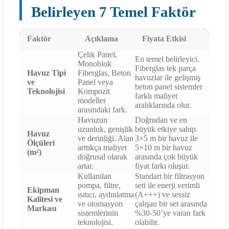
Belirleyen 7 Temel Faktör
Faktör
Açıklama
Fiyata Etkisi
Çelik Panel,
En temel belirleyici.
Monoblok
Fiberglas tek parça
Havuz Tipi
Fiberglas, Beton
havuzlar ile gelişmiş
ve
Panel veya
beton panel sistemler
Teknolojisi
Kompozit
farklı maliyet
modeller
aralıklarında olur.
arasındaki fark.
Havuzun
Doğrudan ve en
uzunluk, genişlik
büyük etkiye sahip.
Havuz
ve derinliği. Alan
3×5 m bir havuz ile
Ölçüleri
arttıkça maliyet
5×10 m bir havuz
(m²)
doğrusal olarak
arasında çok büyük
artar.
fiyat farkı oluşur.
Kullanılan
Standart bir filtrasyon
pompa, filtre,
seti ile enerji verimli
Ekipman
ısıtıcı, aydınlatma
(A+++) ve sessiz
Kalitesi ve
ve otomasyon
çalışan bir set arasında
Markası
sistemlerinin
%30-50’ye varan fark
teknolojisi.
olabilir.