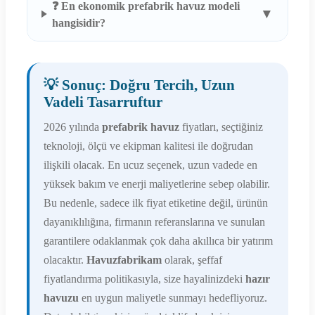
❓ En ekonomik prefabrik havuz modeli
▼
hangisidir?
💡 Sonuç: Doğru Tercih, Uzun
Vadeli Tasarruftur
2026 yılında
prefabrik havuz
fiyatları, seçtiğiniz
teknoloji, ölçü ve ekipman kalitesi ile doğrudan
ilişkili olacak. En ucuz seçenek, uzun vadede en
yüksek bakım ve enerji maliyetlerine sebep olabilir.
Bu nedenle, sadece ilk fiyat etiketine değil, ürünün
dayanıklılığına, firmanın referanslarına ve sunulan
garantilere odaklanmak çok daha akıllıca bir yatırım
olacaktır.
Havuzfabrikam
olarak, şeffaf
fiyatlandırma politikasıyla, size hayalinizdeki
hazır
havuzu
en uygun maliyetle sunmayı hedefliyoruz.