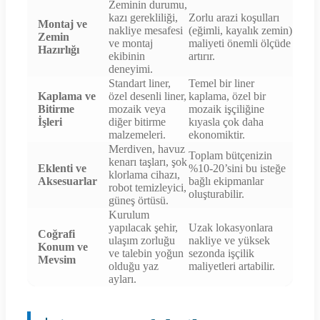
Zeminin durumu,
kazı gerekliliği,
Zorlu arazi koşulları
Montaj ve
nakliye mesafesi
(eğimli, kayalık zemin)
Zemin
ve montaj
maliyeti önemli ölçüde
Hazırlığı
ekibinin
artırır.
deneyimi.
Standart liner,
Temel bir liner
Kaplama ve
özel desenli liner,
kaplama, özel bir
Bitirme
mozaik veya
mozaik işçiliğine
İşleri
diğer bitirme
kıyasla çok daha
malzemeleri.
ekonomiktir.
Merdiven, havuz
Toplam bütçenizin
kenarı taşları, şok
Eklenti ve
%10-20’sini bu isteğe
klorlama cihazı,
Aksesuarlar
bağlı ekipmanlar
robot temizleyici,
oluşturabilir.
güneş örtüsü.
Kurulum
yapılacak şehir,
Uzak lokasyonlara
Coğrafi
ulaşım zorluğu
nakliye ve yüksek
Konum ve
ve talebin yoğun
sezonda işçilik
Mevsim
olduğu yaz
maliyetleri artabilir.
ayları.