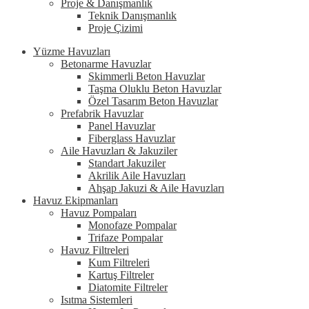
Proje & Danışmanlık
Teknik Danışmanlık
Proje Çizimi
Yüzme Havuzları
Betonarme Havuzlar
Skimmerli Beton Havuzlar
Taşma Oluklu Beton Havuzlar
Özel Tasarım Beton Havuzlar
Prefabrik Havuzlar
Panel Havuzlar
Fiberglass Havuzlar
Aile Havuzları & Jakuziler
Standart Jakuziler
Akrilik Aile Havuzları
Ahşap Jakuzi & Aile Havuzları
Havuz Ekipmanları
Havuz Pompaları
Monofaze Pompalar
Trifaze Pompalar
Havuz Filtreleri
Kum Filtreleri
Kartuş Filtreler
Diatomite Filtreler
Isıtma Sistemleri