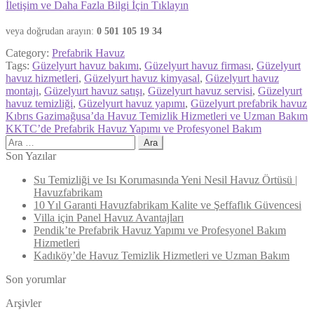
İletişim ve Daha Fazla Bilgi İçin Tıklayın
veya doğrudan arayın:
0 501 105 19 34
Category:
Prefabrik Havuz
Tags:
Güzelyurt havuz bakımı
,
Güzelyurt havuz firması
,
Güzelyurt
havuz hizmetleri
,
Güzelyurt havuz kimyasal
,
Güzelyurt havuz
montajı
,
Güzelyurt havuz satışı
,
Güzelyurt havuz servisi
,
Güzelyurt
havuz temizliği
,
Güzelyurt havuz yapımı
,
Güzelyurt prefabrik havuz
Yazı
Previous
Kıbrıs Gazimağusa’da Havuz Temizlik Hizmetleri ve Uzman Bakım
post:
Next
KKTC’de Prefabrik Havuz Yapımı ve Profesyonel Bakım
gezinmesi
post:
Arama:
Son Yazılar
Su Temizliği ve Isı Korumasında Yeni Nesil Havuz Örtüsü |
Havuzfabrikam
10 Yıl Garanti Havuzfabrikam Kalite ve Şeffaflık Güvencesi
Villa için Panel Havuz Avantajları
Pendik’te Prefabrik Havuz Yapımı ve Profesyonel Bakım
Hizmetleri
Kadıköy’de Havuz Temizlik Hizmetleri ve Uzman Bakım
Son yorumlar
Arşivler