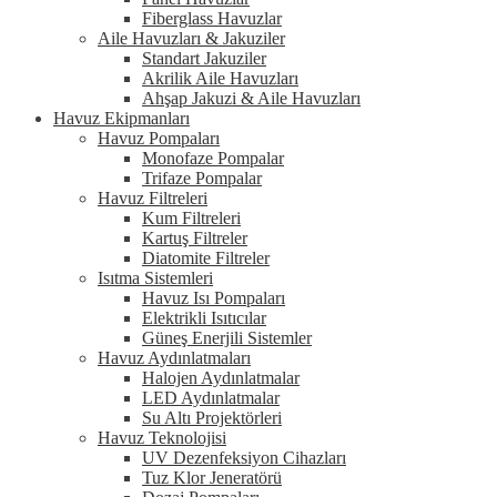
Fiberglass Havuzlar
Aile Havuzları & Jakuziler
Standart Jakuziler
Akrilik Aile Havuzları
Ahşap Jakuzi & Aile Havuzları
Havuz Ekipmanları
Havuz Pompaları
Monofaze Pompalar
Trifaze Pompalar
Havuz Filtreleri
Kum Filtreleri
Kartuş Filtreler
Diatomite Filtreler
Isıtma Sistemleri
Havuz Isı Pompaları
Elektrikli Isıtıcılar
Güneş Enerjili Sistemler
Havuz Aydınlatmaları
Halojen Aydınlatmalar
LED Aydınlatmalar
Su Altı Projektörleri
Havuz Teknolojisi
UV Dezenfeksiyon Cihazları
Tuz Klor Jeneratörü