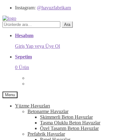
Instagram:
@havuzfabrikam
Ara:
Ara
Hesabım
Giriş Yap veya Üye Ol
Sepetim
0 Ürün
Menu
Yüzme Havuzları
Betonarme Havuzlar
Skimmerli Beton Havuzlar
Taşma Oluklu Beton Havuzlar
Özel Tasarım Beton Havuzlar
Prefabrik Havuzlar
Panel Havuzlar