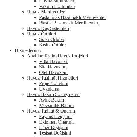
Havuz Süpürgeleri
Vakum Hortumları
Havuz Merdivenleri
Paslanmaz Basamaklı Merdivenler
Plastik Basamaklı Merdivenler
Havuz Duş Sistemleri
Havuz Örtüleri
Solar Örtüler
Kışlık Örtüler
Hizmetlerimiz
Anahtar Teslim Havuz Projeleri
Villa Havuzları
Site Havuzları
Otel Havuzları
Havuz Taahhüt Hizmetleri
Proje Yönetimi
Uygulama
Havuz Bakım Sözleşmeleri
Aylık Bakım
Mevsimlik Bakım
Havuz Tadilat & Onarım
Fayans Değişimi
Ekipman Onarımı
Liner Değişimi
Tesisat Değişimi