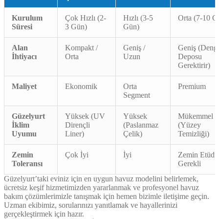
Kurulum
Çok Hızlı (2-
Hızlı (3-5
Orta (7-10 G
Süresi
3 Gün)
Gün)
Alan
Kompakt /
Geniş /
Geniş (Deng
İhtiyacı
Orta
Uzun
Deposu
Gerektirir)
Maliyet
Ekonomik
Orta
Premium
Segment
Güzelyurt
Yüksek (UV
Yüksek
Mükemmel
İklim
Dirençli
(Paslanmaz
(Yüzey
Uyumu
Liner)
Çelik)
Temizliği)
Zemin
Çok İyi
İyi
Zemin Etüdü
Toleransı
Gerekli
Güzelyurt’taki eviniz için en uygun havuz modelini belirlemek,
ücretsiz keşif hizmetimizden yararlanmak ve profesyonel havuz
bakım çözümlerimizle tanışmak için hemen bizimle iletişime geçin.
Uzman ekibimiz, sorularınızı yanıtlamak ve hayallerinizi
gerçekleştirmek için hazır.