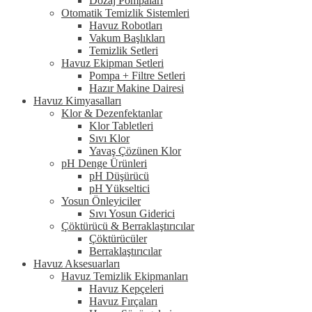
Dozaj Pompaları
Otomatik Temizlik Sistemleri
Havuz Robotları
Vakum Başlıkları
Temizlik Setleri
Havuz Ekipman Setleri
Pompa + Filtre Setleri
Hazır Makine Dairesi
Havuz Kimyasalları
Klor & Dezenfektanlar
Klor Tabletleri
Sıvı Klor
Yavaş Çözünen Klor
pH Denge Ürünleri
pH Düşürücü
pH Yükseltici
Yosun Önleyiciler
Sıvı Yosun Giderici
Çöktürücü & Berraklaştırıcılar
Çöktürücüler
Berraklaştırıcılar
Havuz Aksesuarları
Havuz Temizlik Ekipmanları
Havuz Kepçeleri
Havuz Fırçaları