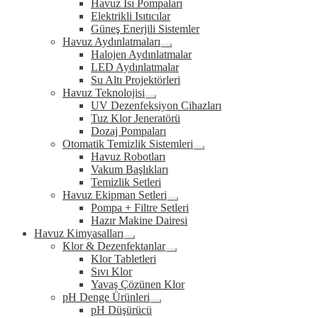
Havuz Isı Pompaları
child
Elektrikli Isıtıcılar
menu
Güneş Enerjili Sistemler
Havuz Aydınlatmaları
Expand
Halojen Aydınlatmalar
child
LED Aydınlatmalar
menu
Su Altı Projektörleri
Havuz Teknolojisi
Expand
UV Dezenfeksiyon Cihazları
child
Tuz Klor Jeneratörü
menu
Dozaj Pompaları
Otomatik Temizlik Sistemleri
Expand
Havuz Robotları
child
Vakum Başlıkları
menu
Temizlik Setleri
Havuz Ekipman Setleri
Expand
Pompa + Filtre Setleri
child
Hazır Makine Dairesi
menu
Havuz Kimyasalları
Expand
Klor & Dezenfektanlar
child
Expand
Klor Tabletleri
menu
child
Sıvı Klor
menu
Yavaş Çözünen Klor
pH Denge Ürünleri
Expand
pH Düşürücü
child