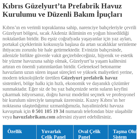
Kıbrıs Güzelyurt’ta Prefabrik Havuz
Kurulumu ve Düzenli Bakım İpuçları
Kıbrıs’ın en verimli topraklarına sahip, narenciye bahçeleriyle çevrili
Güzelyurt bölgesi, sıcak Akdeniz ikliminin en yoğun hissedildiği
noktalardan biridir. Bu eşsiz coğrafyada yaşayanlar için yaz ayları,
portakal çiçeklerinin kokusuyla başlasa da artan sıcaklıklar serinleme
ihtiyacını zorunlu bir hale getirmektedir. Evinizin bahçesinde,
ailenizle birlikte güvenle vakit geçirebileceğiniz, hijyenik ve estetik
bir yüzme havuzuna sahip olmak, Güzelyurt’ta yaşam kalitesini
artıran en önemli yatırımlardan biridir. Geleneksel betonarme
havuzların uzun süren inşaat süreçleri ve yüksek maliyetleri yerine,
modern teknolojilerle üretilen
Güzelyurt prefabrik havuz
sistemleri, bölge halkı için hızlı, ekonomik ve dayanıklı çözümler
sunmaktadır. Eğer siz de bu yaz bahçenizde serin suların keyfini
çıkarmak istiyorsanız, doğru havuz modelini seçmek ve profesyonel
bir kurulum süreciyle tanışmak üzeresiniz. Kuzey Kıbrıs’ın her
noktasına ulaştırdığımız uzmanlığımızla, hayalinizdeki havuza
kavuşmak için
0 501 105 19 34
numaralı telefondan bize ulaşabilir
veya
havuzfabrikam.com
adresini ziyaret edebilirsiniz.
Özellik
Yuvarlak
Oval Çelik
Taşma Oluk
Çelik Panel
Panel
Sistem