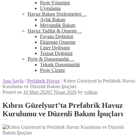
Expand
Proje Yönetimi
child
Uygulama
menu
Havuz Bakım Sözleşmeleri
Expand
Aylık Bakım
child
Mevsimlik Bakım
menu
Havuz Tadilat & Onarım
Expand
Fayans Değişimi
child
Ekipman Onarımı
menu
Liner Değişimi
Tesisat Değişimi
Proje & Danışmanlık
Expand
Teknik Danışmanlık
child
Proje Çizimi
menu
Ana Sayfa
/
Prefabrik Havuz
/
Kıbrıs Güzelyurt’ta Prefabrik Havuz
Kurulumu ve Düzenli Bakım İpuçları
Posted on
10 Mart 2026
7 Nisan 2026
by
volkan
Kıbrıs Güzelyurt’ta Prefabrik Havuz
Kurulumu ve Düzenli Bakım İpuçları