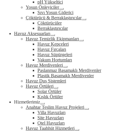
pH Yükseltici
menu
Yosun Önleyiciler
Expand
Sıvı Yosun Giderici
child
Çöktürücü & Berraklaştırıcılar
menu
Expand
Çöktürücüler
child
Berraklaştırıcılar
menu
Havuz Aksesuarları
Expand
Havuz Temizlik Ekipmanları
child
Expand
Havuz Kepçeleri
menu
child
Havuz Fırçaları
menu
Havuz Süpürgeleri
Vakum Hortumları
Havuz Merdivenleri
Expand
Paslanmaz Basamaklı Merdivenler
child
Plastik Basamaklı Merdivenler
menu
Havuz Duş Sistemleri
Havuz Örtüleri
Expand
Solar Örtüler
child
Kışlık Örtüler
menu
Hizmetlerimiz
Expand
Anahtar Teslim Havuz Projeleri
child
Expand
Villa Havuzları
menu
child
Site Havuzları
menu
Otel Havuzları
Havuz Taahhüt Hizmetleri