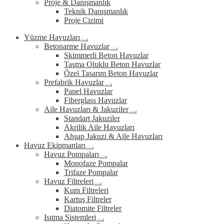
Proje & Danışmanlık
Teknik Danışmanlık
Proje Çizimi
Yüzme Havuzları
Expand
Betonarme Havuzlar
child
Expand
Skimmerli Beton Havuzlar
menu
child
Taşma Oluklu Beton Havuzlar
menu
Özel Tasarım Beton Havuzlar
Prefabrik Havuzlar
Expand
Panel Havuzlar
child
Fiberglass Havuzlar
menu
Aile Havuzları & Jakuziler
Expand
Standart Jakuziler
child
Akrilik Aile Havuzları
menu
Ahşap Jakuzi & Aile Havuzları
Havuz Ekipmanları
Expand
Havuz Pompaları
child
Expand
Monofaze Pompalar
menu
child
Trifaze Pompalar
menu
Havuz Filtreleri
Expand
Kum Filtreleri
child
Kartuş Filtreler
menu
Diatomite Filtreler
Isıtma Sistemleri
Expand