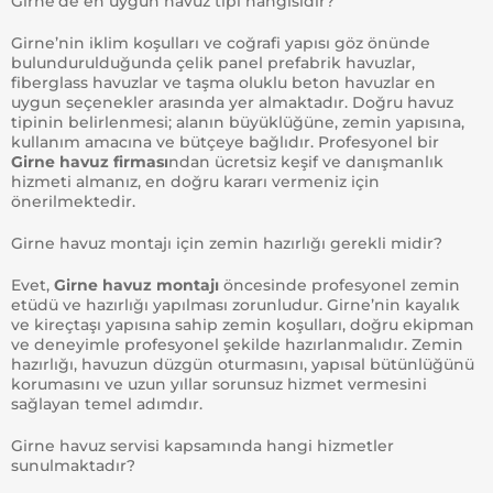
Girne’de en uygun havuz tipi hangisidir?
Girne’nin iklim koşulları ve coğrafi yapısı göz önünde
bulundurulduğunda çelik panel prefabrik havuzlar,
fiberglass havuzlar ve taşma oluklu beton havuzlar en
uygun seçenekler arasında yer almaktadır. Doğru havuz
tipinin belirlenmesi; alanın büyüklüğüne, zemin yapısına,
kullanım amacına ve bütçeye bağlıdır. Profesyonel bir
Girne havuz firması
ndan ücretsiz keşif ve danışmanlık
hizmeti almanız, en doğru kararı vermeniz için
önerilmektedir.
Girne havuz montajı için zemin hazırlığı gerekli midir?
Evet,
Girne havuz montajı
öncesinde profesyonel zemin
etüdü ve hazırlığı yapılması zorunludur. Girne’nin kayalık
ve kireçtaşı yapısına sahip zemin koşulları, doğru ekipman
ve deneyimle profesyonel şekilde hazırlanmalıdır. Zemin
hazırlığı, havuzun düzgün oturmasını, yapısal bütünlüğünü
korumasını ve uzun yıllar sorunsuz hizmet vermesini
sağlayan temel adımdır.
Girne havuz servisi kapsamında hangi hizmetler
sunulmaktadır?