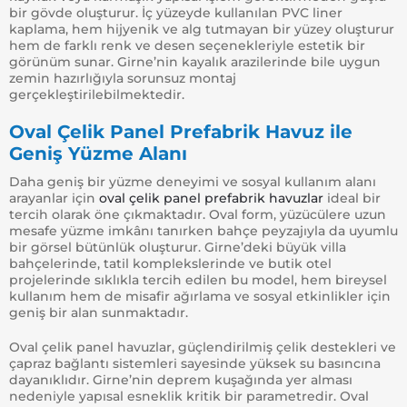
bir gövde oluşturur. İç yüzeyde kullanılan PVC liner
kaplama, hem hijyenik ve alg tutmayan bir yüzey oluşturur
hem de farklı renk ve desen seçenekleriyle estetik bir
görünüm sunar. Girne’nin kayalık arazilerinde bile uygun
zemin hazırlığıyla sorunsuz montaj
gerçekleştirilebilmektedir.
Oval Çelik Panel Prefabrik Havuz ile
Geniş Yüzme Alanı
Daha geniş bir yüzme deneyimi ve sosyal kullanım alanı
arayanlar için
oval çelik panel prefabrik havuzlar
ideal bir
tercih olarak öne çıkmaktadır. Oval form, yüzücülere uzun
mesafe yüzme imkânı tanırken bahçe peyzajıyla da uyumlu
bir görsel bütünlük oluşturur. Girne’deki büyük villa
bahçelerinde, tatil komplekslerinde ve butik otel
projelerinde sıklıkla tercih edilen bu model, hem bireysel
kullanım hem de misafir ağırlama ve sosyal etkinlikler için
geniş bir alan sunmaktadır.
Oval çelik panel havuzlar, güçlendirilmiş çelik destekleri ve
çapraz bağlantı sistemleri sayesinde yüksek su basıncına
dayanıklıdır. Girne’nin deprem kuşağında yer alması
nedeniyle yapısal esneklik kritik bir parametredir. Oval