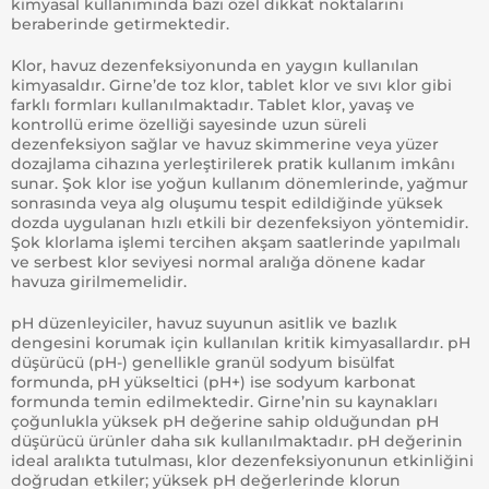
kimyasal kullanımında bazı özel dikkat noktalarını
beraberinde getirmektedir.
Klor, havuz dezenfeksiyonunda en yaygın kullanılan
kimyasaldır. Girne’de toz klor, tablet klor ve sıvı klor gibi
farklı formları kullanılmaktadır. Tablet klor, yavaş ve
kontrollü erime özelliği sayesinde uzun süreli
dezenfeksiyon sağlar ve havuz skimmerine veya yüzer
dozajlama cihazına yerleştirilerek pratik kullanım imkânı
sunar. Şok klor ise yoğun kullanım dönemlerinde, yağmur
sonrasında veya alg oluşumu tespit edildiğinde yüksek
dozda uygulanan hızlı etkili bir dezenfeksiyon yöntemidir.
Şok klorlama işlemi tercihen akşam saatlerinde yapılmalı
ve serbest klor seviyesi normal aralığa dönene kadar
havuza girilmemelidir.
pH düzenleyiciler, havuz suyunun asitlik ve bazlık
dengesini korumak için kullanılan kritik kimyasallardır. pH
düşürücü (pH-) genellikle granül sodyum bisülfat
formunda, pH yükseltici (pH+) ise sodyum karbonat
formunda temin edilmektedir. Girne’nin su kaynakları
çoğunlukla yüksek pH değerine sahip olduğundan pH
düşürücü ürünler daha sık kullanılmaktadır. pH değerinin
ideal aralıkta tutulması, klor dezenfeksiyonunun etkinliğini
doğrudan etkiler; yüksek pH değerlerinde klorun