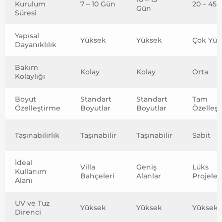
Kurulum
7 – 10 Gün
20 – 45
Gün
Süresi
Yapısal
Yüksek
Yüksek
Çok Yük
Dayanıklılık
Bakım
Kolay
Kolay
Orta
Kolaylığı
Boyut
Standart
Standart
Tam
Özelleştirme
Boyutlar
Boyutlar
Özelleş
Taşınabilirlik
Taşınabilir
Taşınabilir
Sabit
İdeal
Villa
Geniş
Lüks
Kullanım
Bahçeleri
Alanlar
Projeler
Alanı
UV ve Tuz
Yüksek
Yüksek
Yüksek
Direnci