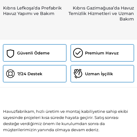
Yazı
Previous
Next
Kıbrıs Lefkoşa’da Prefabrik
Kıbrıs Gazimağusa’da Havuz
post:
post:
Havuz Yapımı ve Bakım
Temizlik Hizmetleri ve Uzman
gezinmesi
Bakım
Güvenli Ödeme
Premium Havuz
7/24 Destek
Uzman İşçilik
Havuzfabrikam, hızlı üretim ve montaj kabiliyetine sahip ekibi
sayesinde projeleri kısa sürede hayata geçirir. Satış sonrası
desteğe verdiğimiz önem ile kurulumdan sonra da
müşterilerimizin yanında olmaya devam ederiz.