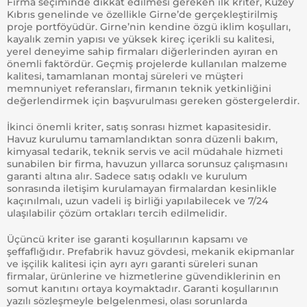
Firma seçiminde dikkat edilmesi gereken ilk kriter, Kuzey
Kıbrıs genelinde ve özellikle Girne’de gerçekleştirilmiş
proje portföyüdür. Girne’nin kendine özgü iklim koşulları,
kayalık zemin yapısı ve yüksek kireç içerikli su kalitesi,
yerel deneyime sahip firmaları diğerlerinden ayıran en
önemli faktördür. Geçmiş projelerde kullanılan malzeme
kalitesi, tamamlanan montaj süreleri ve müşteri
memnuniyet referansları, firmanın teknik yetkinliğini
değerlendirmek için başvurulması gereken göstergelerdir.
İkinci önemli kriter, satış sonrası hizmet kapasitesidir.
Havuz kurulumu tamamlandıktan sonra düzenli bakım,
kimyasal tedarik, teknik servis ve acil müdahale hizmeti
sunabilen bir firma, havuzun yıllarca sorunsuz çalışmasını
garanti altına alır. Sadece satış odaklı ve kurulum
sonrasında iletişim kurulamayan firmalardan kesinlikle
kaçınılmalı, uzun vadeli iş birliği yapılabilecek ve 7/24
ulaşılabilir çözüm ortakları tercih edilmelidir.
Üçüncü kriter ise garanti koşullarının kapsamı ve
şeffaflığıdır. Prefabrik havuz gövdesi, mekanik ekipmanlar
ve işçilik kalitesi için ayrı ayrı garanti süreleri sunan
firmalar, ürünlerine ve hizmetlerine güvendiklerinin en
somut kanıtını ortaya koymaktadır. Garanti koşullarının
yazılı sözleşmeyle belgelenmesi, olası sorunlarda