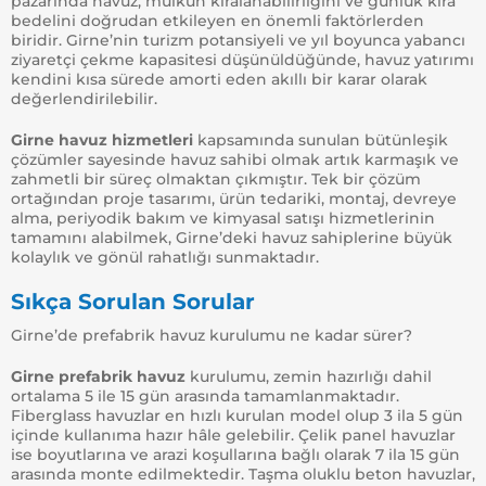
pazarında havuz, mülkün kiralanabilirliğini ve günlük kira
bedelini doğrudan etkileyen en önemli faktörlerden
biridir. Girne’nin turizm potansiyeli ve yıl boyunca yabancı
ziyaretçi çekme kapasitesi düşünüldüğünde, havuz yatırımı
kendini kısa sürede amorti eden akıllı bir karar olarak
değerlendirilebilir.
Girne havuz hizmetleri
kapsamında sunulan bütünleşik
çözümler sayesinde havuz sahibi olmak artık karmaşık ve
zahmetli bir süreç olmaktan çıkmıştır. Tek bir çözüm
ortağından proje tasarımı, ürün tedariki, montaj, devreye
alma, periyodik bakım ve kimyasal satışı hizmetlerinin
tamamını alabilmek, Girne’deki havuz sahiplerine büyük
kolaylık ve gönül rahatlığı sunmaktadır.
Sıkça Sorulan Sorular
Girne’de prefabrik havuz kurulumu ne kadar sürer?
Girne prefabrik havuz
kurulumu, zemin hazırlığı dahil
ortalama 5 ile 15 gün arasında tamamlanmaktadır.
Fiberglass havuzlar en hızlı kurulan model olup 3 ila 5 gün
içinde kullanıma hazır hâle gelebilir. Çelik panel havuzlar
ise boyutlarına ve arazi koşullarına bağlı olarak 7 ila 15 gün
arasında monte edilmektedir. Taşma oluklu beton havuzlar,