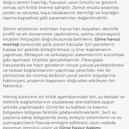
doğru zemin hazırlığı, havuzun uzun ömürlü ve güvenli
olması için kritik öneme sahiptir. Zemin etüdü sırasında
yeraltı su seviyesi, kaya tabakasının derinliği ve toprağın
taşıma kapasitesi gibi parametreler değerlendirilir.
Zemin etüdünün ardından havuz tipi, boyutları, derinlik
profili ve ek donanımlar (aydınlatma, ısıtma, otomasyon)
müşteri ihtiyaçları doğrultusunda belirlenir.
Girne havuz
montajı
sürecinde çelik panel havuzlar için panellerin
hassas bir şekilde birleştirilmesi, iç liner kaplamanın
yapılması, filtrasyon ve sirkülasyon sistemlerinin kurulması
gibi aşamalar titizlikle gerçekleştirilir. Fiberglass
havuzlarda ise hazır gövdenin vinçle çukura yerleştirilmesi
ve tesisat bağlantılarının yapılması yeterlidir. Her iki
yöntemde de montaj ekibinin yerel zemin koşullarına
hâkimiyeti, projenin başarısını doğrudan etkileyen bir
faktördür.
Montaj sürecinin en kritik aşamalarından biri, su tesisatı ve
elektrik bağlantılarının uluslararası standartlara uygun
şekilde yapılmasıdır. Girne’de su kalitesi ve basıncı
bölgeden bölgeye farklılık gösterebilmektedir. Sert su
yapısına sahip bölgelerde kireç önleyici sistemlerin ve su
yumuşatıcıların havuza entegre edilmesi, uzun vadede
ekipman ömrünü uzatır ve
Girne havuz bakımı