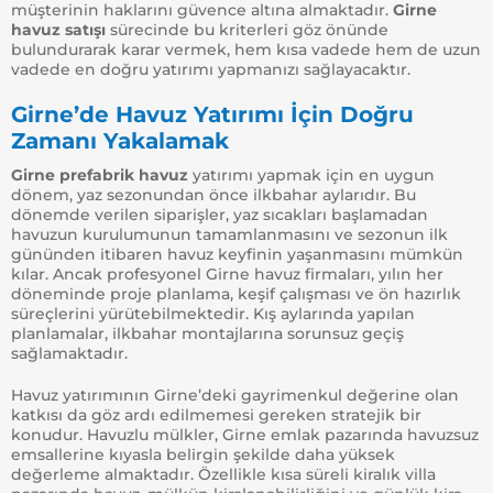
müşterinin haklarını güvence altına almaktadır.
Girne
havuz satışı
sürecinde bu kriterleri göz önünde
bulundurarak karar vermek, hem kısa vadede hem de uzun
vadede en doğru yatırımı yapmanızı sağlayacaktır.
Girne’de Havuz Yatırımı İçin Doğru
Zamanı Yakalamak
Girne prefabrik havuz
yatırımı yapmak için en uygun
dönem, yaz sezonundan önce ilkbahar aylarıdır. Bu
dönemde verilen siparişler, yaz sıcakları başlamadan
havuzun kurulumunun tamamlanmasını ve sezonun ilk
gününden itibaren havuz keyfinin yaşanmasını mümkün
kılar. Ancak profesyonel Girne havuz firmaları, yılın her
döneminde proje planlama, keşif çalışması ve ön hazırlık
süreçlerini yürütebilmektedir. Kış aylarında yapılan
planlamalar, ilkbahar montajlarına sorunsuz geçiş
sağlamaktadır.
Havuz yatırımının Girne’deki gayrimenkul değerine olan
katkısı da göz ardı edilmemesi gereken stratejik bir
konudur. Havuzlu mülkler, Girne emlak pazarında havuzsuz
emsallerine kıyasla belirgin şekilde daha yüksek
değerleme almaktadır. Özellikle kısa süreli kiralık villa