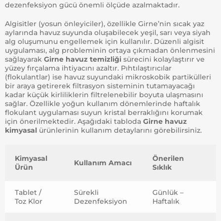
dezenfeksiyon gücü önemli ölçüde azalmaktadır.
Algisitler (yosun önleyiciler), özellikle Girne’nin sıcak yaz
aylarında havuz suyunda oluşabilecek yeşil, sarı veya siyah
alg oluşumunu engellemek için kullanılır. Düzenli algisit
uygulaması, alg probleminin ortaya çıkmadan önlenmesini
sağlayarak
Girne havuz temizliği
sürecini kolaylaştırır ve
yüzey fırçalama ihtiyacını azaltır. Pıhtılaştırıcılar
(flokulantlar) ise havuz suyundaki mikroskobik partikülleri
bir araya getirerek filtrasyon sisteminin tutamayacağı
kadar küçük kirliliklerin filtrelenebilir boyuta ulaşmasını
sağlar. Özellikle yoğun kullanım dönemlerinde haftalık
flokulant uygulaması suyun kristal berraklığını korumak
için önerilmektedir. Aşağıdaki tabloda
Girne havuz
kimyasal
ürünlerinin kullanım detaylarını görebilirsiniz.
Kimyasal
Önerilen
Kullanım Amacı
Ürün
Sıklık
Tablet /
Sürekli
Günlük –
Toz Klor
Dezenfeksiyon
Haftalık