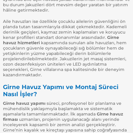
bu durum jakuzileri dört mevsim değer yaratan bir yatırım
hâline getirmektedir.
Aile havuzları ise özellikle çocuklu ailelerin güvenliğini ön
planda tutan tasarımlarıyla dikkat çekmektedir. Kademeli
derinlik geçişleri, kaymaz zemin kaplamaları ve koruyucu
kenar profilleri standart donanımlar arasındadır.
Girne
havuz hizmetleri
kapsamında sunulan aile havuzları, hem
çocukların güvenle oynayabileceği sığ bölümler hem de
yetişkinlerin yüzme yapabileceği derin bölümlerle
projelendirilebilmektedir. Jakuzilerin jet masaj sistemleri,
ozon dezenfeksiyon üniteleri ve LED aydınlatma
seçenekleri, Girne villalarına spa kalitesinde bir deneyim
kazandırmaktadır.
Girne Havuz Yapımı ve Montaj Süreci
Nasıl İşler?
Girne havuz yapımı
süreci, profesyonel bir planlama ve
mühendislik yaklaşımıyla başlamakta ve sistematik
aşamalarla tamamlanmaktadır. İlk aşamada
Girne havuz
firması
uzmanları, projenin uygulanacağı alanı yerinde
inceleyerek kapsamlı bir zemin analizi gerçekleştirir.
Girne’nin kayalık ve kireçtaşı yapısına sahip coğrafyasında