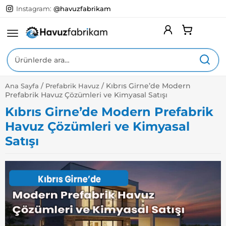
Instagram:
@havuzfabrikam
Ara:
/
/
Kıbrıs Girne’de Modern
Ana Sayfa
Prefabrik Havuz
Expa
Yüzme Havuzları
Prefabrik Havuz Çözümleri ve Kimyasal Satışı
Child
Menu
Kıbrıs Girne’de Modern Prefabrik
Expa
Havuz Ekipmanları
Child
Havuz Çözümleri ve Kimyasal
Menu
Expa
Havuz Kimyasalları
Satışı
Child
Menu
Expa
Havuz Aksesuarları
Child
Menu
Expa
Hizmetlerimiz
Child
Menu