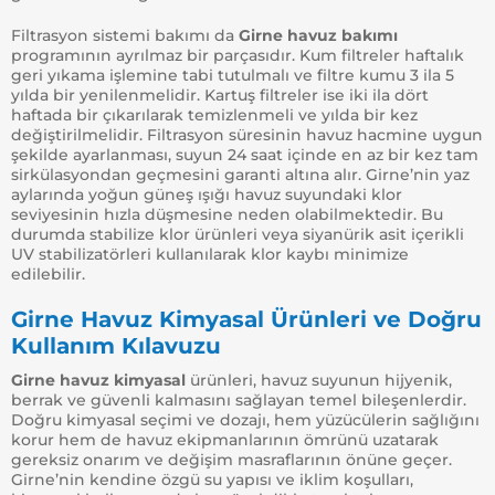
Filtrasyon sistemi bakımı da
Girne havuz bakımı
programının ayrılmaz bir parçasıdır. Kum filtreler haftalık
geri yıkama işlemine tabi tutulmalı ve filtre kumu 3 ila 5
yılda bir yenilenmelidir. Kartuş filtreler ise iki ila dört
haftada bir çıkarılarak temizlenmeli ve yılda bir kez
değiştirilmelidir. Filtrasyon süresinin havuz hacmine uygun
şekilde ayarlanması, suyun 24 saat içinde en az bir kez tam
sirkülasyondan geçmesini garanti altına alır. Girne’nin yaz
aylarında yoğun güneş ışığı havuz suyundaki klor
seviyesinin hızla düşmesine neden olabilmektedir. Bu
durumda stabilize klor ürünleri veya siyanürik asit içerikli
UV stabilizatörleri kullanılarak klor kaybı minimize
edilebilir.
Girne Havuz Kimyasal Ürünleri ve Doğru
Kullanım Kılavuzu
Girne havuz kimyasal
ürünleri, havuz suyunun hijyenik,
berrak ve güvenli kalmasını sağlayan temel bileşenlerdir.
Doğru kimyasal seçimi ve dozajı, hem yüzücülerin sağlığını
korur hem de havuz ekipmanlarının ömrünü uzatarak
gereksiz onarım ve değişim masraflarının önüne geçer.
Girne’nin kendine özgü su yapısı ve iklim koşulları,