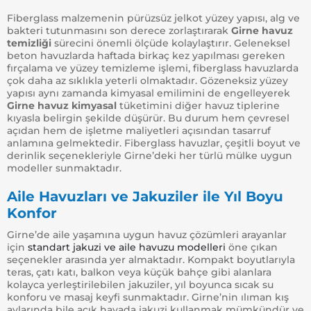
Fiberglass malzemenin pürüzsüz jelkot yüzey yapısı, alg ve
bakteri tutunmasını son derece zorlaştırarak
Girne havuz
temizliği
sürecini önemli ölçüde kolaylaştırır. Geleneksel
beton havuzlarda haftada birkaç kez yapılması gereken
fırçalama ve yüzey temizleme işlemi, fiberglass havuzlarda
çok daha az sıklıkla yeterli olmaktadır. Gözeneksiz yüzey
yapısı aynı zamanda kimyasal emilimini de engelleyerek
Girne havuz kimyasal
tüketimini diğer havuz tiplerine
kıyasla belirgin şekilde düşürür. Bu durum hem çevresel
açıdan hem de işletme maliyetleri açısından tasarruf
anlamına gelmektedir. Fiberglass havuzlar, çeşitli boyut ve
derinlik seçenekleriyle Girne’deki her türlü mülke uygun
modeller sunmaktadır.
Aile Havuzları ve Jakuziler ile Yıl Boyu
Konfor
Girne’de aile yaşamına uygun havuz çözümleri arayanlar
için
standart jakuzi ve aile havuzu modelleri
öne çıkan
seçenekler arasında yer almaktadır. Kompakt boyutlarıyla
teras, çatı katı, balkon veya küçük bahçe gibi alanlara
kolayca yerleştirilebilen jakuziler, yıl boyunca sıcak su
konforu ve masaj keyfi sunmaktadır. Girne’nin ılıman kış
aylarında bile açık havada jakuzi kullanmak mümkündür ve