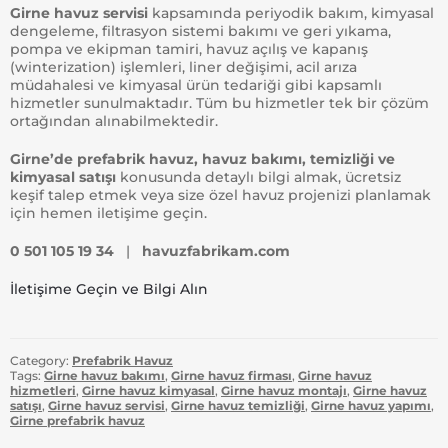
Girne havuz servisi
kapsamında periyodik bakım, kimyasal
dengeleme, filtrasyon sistemi bakımı ve geri yıkama,
pompa ve ekipman tamiri, havuz açılış ve kapanış
(winterization) işlemleri, liner değişimi, acil arıza
müdahalesi ve kimyasal ürün tedariği gibi kapsamlı
hizmetler sunulmaktadır. Tüm bu hizmetler tek bir çözüm
ortağından alınabilmektedir.
Girne’de prefabrik havuz, havuz bakımı, temizliği ve
kimyasal satışı
konusunda detaylı bilgi almak, ücretsiz
keşif talep etmek veya size özel havuz projenizi planlamak
için hemen iletişime geçin.
0 501 105 19 34
|
havuzfabrikam.com
İletişime Geçin ve Bilgi Alın
Category:
Prefabrik Havuz
Tags:
Girne havuz bakımı
,
Girne havuz firması
,
Girne havuz
hizmetleri
,
Girne havuz kimyasal
,
Girne havuz montajı
,
Girne havuz
satışı
,
Girne havuz servisi
,
Girne havuz temizliği
,
Girne havuz yapımı
,
Girne prefabrik havuz