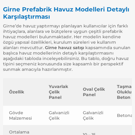
Girne Prefabrik Havuz Modelleri Detaylı
Karşılaştırması
Girne’de havuz yaptırmayı planlayan kullanıcılar için farklı
ihtiyaçlara, alanlara ve bütçelere uygun çeşitli prefabrik
havuz modelleri bulunmaktadır. Her modelin kendine
özgü yapısal özellikleri, kurulum süreleri ve kullanım
alanları mevcuttur.
Girne havuz satışı
kapsamında sunulan
başlıca havuz modellerinin detaylı karşılaştırmasını
aşağıdaki tabloda inceleyebilirsiniz. Bu tablo, doğru havuz
tipini seçmeniz konusunda size kapsamlı bir perspektif
sunmak amacıyla hazırlanmıştır.
Yuvarlak
Taşma
Oval Çelik
Özellik
Çelik
Oluklu
Panel
Panel
Beton
Gövde
Galvanizli
Galvanizli
Betona
Malzemesi
Çelik
Çelik
Ortalama
10 – 15