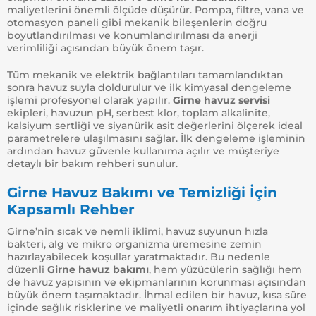
maliyetlerini önemli ölçüde düşürür. Pompa, filtre, vana ve
otomasyon paneli gibi mekanik bileşenlerin doğru
boyutlandırılması ve konumlandırılması da enerji
verimliliği açısından büyük önem taşır.
Tüm mekanik ve elektrik bağlantıları tamamlandıktan
sonra havuz suyla doldurulur ve ilk kimyasal dengeleme
işlemi profesyonel olarak yapılır.
Girne havuz servisi
ekipleri, havuzun pH, serbest klor, toplam alkalinite,
kalsiyum sertliği ve siyanürik asit değerlerini ölçerek ideal
parametrelere ulaşılmasını sağlar. İlk dengeleme işleminin
ardından havuz güvenle kullanıma açılır ve müşteriye
detaylı bir bakım rehberi sunulur.
Girne Havuz Bakımı ve Temizliği İçin
Kapsamlı Rehber
Girne’nin sıcak ve nemli iklimi, havuz suyunun hızla
bakteri, alg ve mikro organizma üremesine zemin
hazırlayabilecek koşullar yaratmaktadır. Bu nedenle
düzenli
Girne havuz bakımı
, hem yüzücülerin sağlığı hem
de havuz yapısının ve ekipmanlarının korunması açısından
büyük önem taşımaktadır. İhmal edilen bir havuz, kısa süre
içinde sağlık risklerine ve maliyetli onarım ihtiyaçlarına yol