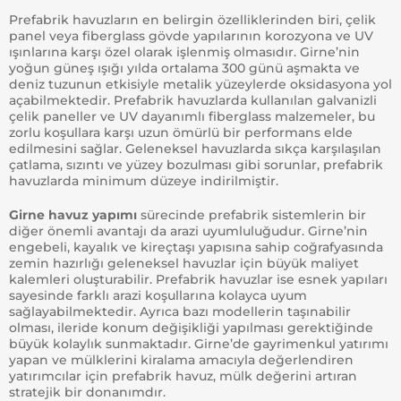
Prefabrik havuzların en belirgin özelliklerinden biri, çelik
panel veya fiberglass gövde yapılarının korozyona ve UV
ışınlarına karşı özel olarak işlenmiş olmasıdır. Girne’nin
yoğun güneş ışığı yılda ortalama 300 günü aşmakta ve
deniz tuzunun etkisiyle metalik yüzeylerde oksidasyona yol
açabilmektedir. Prefabrik havuzlarda kullanılan galvanizli
çelik paneller ve UV dayanımlı fiberglass malzemeler, bu
zorlu koşullara karşı uzun ömürlü bir performans elde
edilmesini sağlar. Geleneksel havuzlarda sıkça karşılaşılan
çatlama, sızıntı ve yüzey bozulması gibi sorunlar, prefabrik
havuzlarda minimum düzeye indirilmiştir.
Girne havuz yapımı
sürecinde prefabrik sistemlerin bir
diğer önemli avantajı da arazi uyumluluğudur. Girne’nin
engebeli, kayalık ve kireçtaşı yapısına sahip coğrafyasında
zemin hazırlığı geleneksel havuzlar için büyük maliyet
kalemleri oluşturabilir. Prefabrik havuzlar ise esnek yapıları
sayesinde farklı arazi koşullarına kolayca uyum
sağlayabilmektedir. Ayrıca bazı modellerin taşınabilir
olması, ileride konum değişikliği yapılması gerektiğinde
büyük kolaylık sunmaktadır. Girne’de gayrimenkul yatırımı
yapan ve mülklerini kiralama amacıyla değerlendiren
yatırımcılar için prefabrik havuz, mülk değerini artıran
stratejik bir donanımdır.