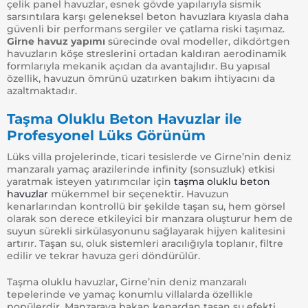
çelik panel havuzlar, esnek gövde yapılarıyla sismik
sarsıntılara karşı geleneksel beton havuzlara kıyasla daha
güvenli bir performans sergiler ve çatlama riski taşımaz.
Girne havuz yapımı
sürecinde oval modeller, dikdörtgen
havuzların köşe streslerini ortadan kaldıran aerodinamik
formlarıyla mekanik açıdan da avantajlıdır. Bu yapısal
özellik, havuzun ömrünü uzatırken bakım ihtiyacını da
azaltmaktadır.
Taşma Oluklu Beton Havuzlar ile
Profesyonel Lüks Görünüm
Lüks villa projelerinde, ticari tesislerde ve Girne’nin deniz
manzaralı yamaç arazilerinde infinity (sonsuzluk) etkisi
yaratmak isteyen yatırımcılar için
taşma oluklu beton
havuzlar
mükemmel bir seçenektir. Havuzun
kenarlarından kontrollü bir şekilde taşan su, hem görsel
olarak son derece etkileyici bir manzara oluşturur hem de
suyun sürekli sirkülasyonunu sağlayarak hijyen kalitesini
artırır. Taşan su, oluk sistemleri aracılığıyla toplanır, filtre
edilir ve tekrar havuza geri döndürülür.
Taşma oluklu havuzlar, Girne’nin deniz manzaralı
tepelerinde ve yamaç konumlu villalarda özellikle
popülerdir. Manzaraya bakan kenardan taşan su efekti,