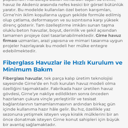
havuz ile Akdeniz arasında nefes kesici bir görsel bütünlük
yaratır. Bu modelde kullanılan özel beton karışımları,
Girne’nin iklim koşullarına uygun şekilde formüle edilmiş
olup çatlama, deformasyon ve su sızıntısına karşı yüksek
direnç gösterir. Tam özelleştirme imkânı sunan taşma
oluklu beton havuzlar, boyut, derinlik ve şekil açısından
tamamen projeye özel tasarlanabilmektedir.
Girne havuz
firması
uzmanları, arazi yapısına ve mimari tasarıma uygun
projeler hazırlayarak bu modeli her mülke entegre
edebilmektedir.
Fiberglass Havuzlar ile Hızlı Kurulum ve
Minimum Bakım
Fiberglass havuzlar
, tek parça kalıp üretim teknolojisi
sayesinde Girne’de en hızlı kurulan havuz modeli olma
özelliğini taşımaktadır. Fabrikada hazır üretilen havuz
gövdesi, Girne’ye nakliye edildikten sonra önceden
hazırlanan çukura vinçle yerleştirilir ve tesisat
bağlantılarının tamamlanmasının ardından birkaç gün
içinde kullanıma hazır hâle gelir. Bu hız, özellikle yaz
sezonuna yetişmek isteyen veya kiralık mülklerini bir an
önce donatmak isteyen Girne konut sahipleri için büyük
bir avantaj sağlamaktadır.