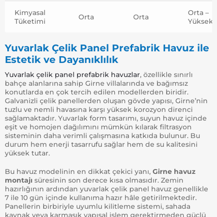
Kimyasal
Orta –
Orta
Orta
Tüketimi
Yüksek
Yuvarlak Çelik Panel Prefabrik Havuz ile
Estetik ve Dayanıklılık
Yuvarlak çelik panel prefabrik havuzlar
, özellikle sınırlı
bahçe alanlarına sahip Girne villalarında ve bağımsız
konutlarda en çok tercih edilen modellerden biridir.
Galvanizli çelik panellerden oluşan gövde yapısı, Girne’nin
tuzlu ve nemli havasına karşı yüksek korozyon direnci
sağlamaktadır. Yuvarlak form tasarımı, suyun havuz içinde
eşit ve homojen dağılımını mümkün kılarak filtrasyon
sisteminin daha verimli çalışmasına katkıda bulunur. Bu
durum hem enerji tasarrufu sağlar hem de su kalitesini
yüksek tutar.
Bu havuz modelinin en dikkat çekici yanı,
Girne havuz
montajı
süresinin son derece kısa olmasıdır. Zemin
hazırlığının ardından yuvarlak çelik panel havuz genellikle
7 ile 10 gün içinde kullanıma hazır hâle getirilmektedir.
Panellerin birbiriyle uyumlu kilitleme sistemi, sahada
kaynak veya karmaşık yapısal işlem gerektirmeden güçlü