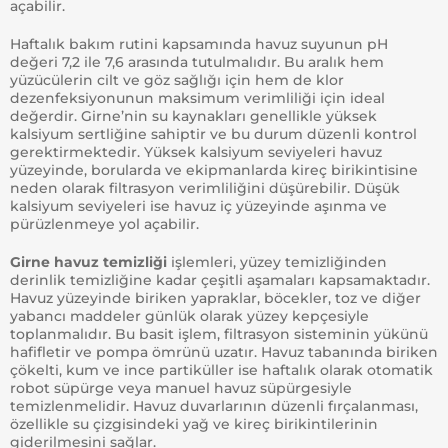
açabilir.
Haftalık bakım rutini kapsamında havuz suyunun pH
değeri 7,2 ile 7,6 arasında tutulmalıdır. Bu aralık hem
yüzücülerin cilt ve göz sağlığı için hem de klor
dezenfeksiyonunun maksimum verimliliği için ideal
değerdir. Girne’nin su kaynakları genellikle yüksek
kalsiyum sertliğine sahiptir ve bu durum düzenli kontrol
gerektirmektedir. Yüksek kalsiyum seviyeleri havuz
yüzeyinde, borularda ve ekipmanlarda kireç birikintisine
neden olarak filtrasyon verimliliğini düşürebilir. Düşük
kalsiyum seviyeleri ise havuz iç yüzeyinde aşınma ve
pürüzlenmeye yol açabilir.
Girne havuz temizliği
işlemleri, yüzey temizliğinden
derinlik temizliğine kadar çeşitli aşamaları kapsamaktadır.
Havuz yüzeyinde biriken yapraklar, böcekler, toz ve diğer
yabancı maddeler günlük olarak yüzey kepçesiyle
toplanmalıdır. Bu basit işlem, filtrasyon sisteminin yükünü
hafifletir ve pompa ömrünü uzatır. Havuz tabanında biriken
çökelti, kum ve ince partiküller ise haftalık olarak otomatik
robot süpürge veya manuel havuz süpürgesiyle
temizlenmelidir. Havuz duvarlarının düzenli fırçalanması,
özellikle su çizgisindeki yağ ve kireç birikintilerinin
giderilmesini sağlar.