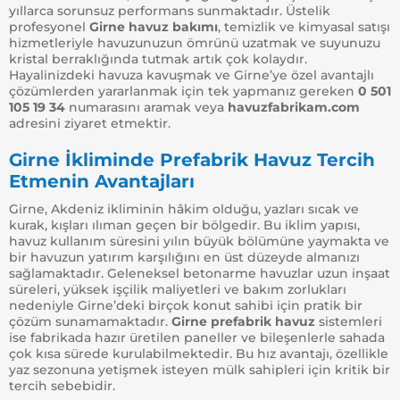
yıllarca sorunsuz performans sunmaktadır. Üstelik
profesyonel
Girne havuz bakımı
, temizlik ve kimyasal satışı
hizmetleriyle havuzunuzun ömrünü uzatmak ve suyunuzu
kristal berraklığında tutmak artık çok kolaydır.
Hayalinizdeki havuza kavuşmak ve Girne’ye özel avantajlı
çözümlerden yararlanmak için tek yapmanız gereken
0 501
105 19 34
numarasını aramak veya
havuzfabrikam.com
adresini ziyaret etmektir.
Girne İkliminde Prefabrik Havuz Tercih
Etmenin Avantajları
Girne, Akdeniz ikliminin hâkim olduğu, yazları sıcak ve
kurak, kışları ılıman geçen bir bölgedir. Bu iklim yapısı,
havuz kullanım süresini yılın büyük bölümüne yaymakta ve
bir havuzun yatırım karşılığını en üst düzeyde almanızı
sağlamaktadır. Geleneksel betonarme havuzlar uzun inşaat
süreleri, yüksek işçilik maliyetleri ve bakım zorlukları
nedeniyle Girne’deki birçok konut sahibi için pratik bir
çözüm sunamamaktadır.
Girne prefabrik havuz
sistemleri
ise fabrikada hazır üretilen paneller ve bileşenlerle sahada
çok kısa sürede kurulabilmektedir. Bu hız avantajı, özellikle
yaz sezonuna yetişmek isteyen mülk sahipleri için kritik bir
tercih sebebidir.