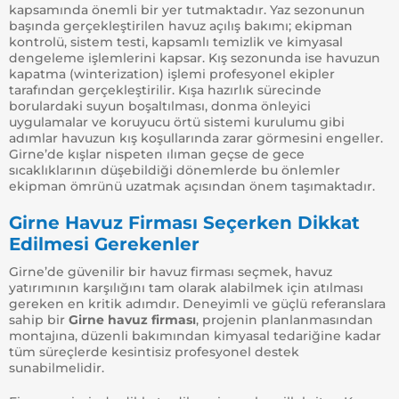
kapsamında önemli bir yer tutmaktadır. Yaz sezonunun
başında gerçekleştirilen havuz açılış bakımı; ekipman
kontrolü, sistem testi, kapsamlı temizlik ve kimyasal
dengeleme işlemlerini kapsar. Kış sezonunda ise havuzun
kapatma (winterization) işlemi profesyonel ekipler
tarafından gerçekleştirilir. Kışa hazırlık sürecinde
borulardaki suyun boşaltılması, donma önleyici
uygulamalar ve koruyucu örtü sistemi kurulumu gibi
adımlar havuzun kış koşullarında zarar görmesini engeller.
Girne’de kışlar nispeten ılıman geçse de gece
sıcaklıklarının düşebildiği dönemlerde bu önlemler
ekipman ömrünü uzatmak açısından önem taşımaktadır.
Girne Havuz Firması Seçerken Dikkat
Edilmesi Gerekenler
Girne’de güvenilir bir havuz firması seçmek, havuz
yatırımının karşılığını tam olarak alabilmek için atılması
gereken en kritik adımdır. Deneyimli ve güçlü referanslara
sahip bir
Girne havuz firması
, projenin planlanmasından
montajına, düzenli bakımından kimyasal tedariğine kadar
tüm süreçlerde kesintisiz profesyonel destek
sunabilmelidir.