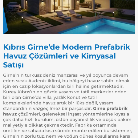
Kıbrıs Girne’de Modern Prefabrik
Havuz Çözümleri ve Kimyasal
Satışı
Girne’nin turkuaz deniz manzarası ve yıl boyunca devam
eden sıcak Akdeniz iklimi, bu bölgeyi havuz sahibi olmak
için en cazip lokasyonlardan biri hâline getirmektedir.
Kuzey Kıbrıs’ın en gözde yaşam ve tatil merkezlerinden
biri olan Girne’de villa, yazlık konut ve tatil
komplekslerinde havuz artık bir lüks değil, yaşam
standardının vazgeçilmez bir parçasıdır.
Girne prefabrik
havuz
çözümleri, geleneksel inşaat yöntemlerine kıyasla
çok daha hızlı kurulum, üstün dayanıklılık ve düşük bakım
maliyetiyle dikkat çekmektedir. Fabrika ortamında
üretilen ve sahada kısa sürede monte edilen bu sistemler,
Girne’nin zorlu tuz, nem ve yoğun güneş koşullarına karşı