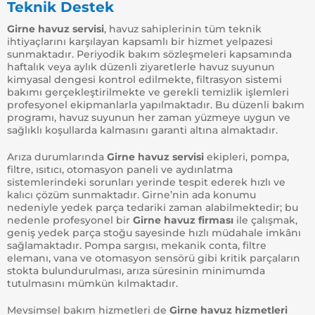
Teknik Destek
Girne havuz servisi
, havuz sahiplerinin tüm teknik
ihtiyaçlarını karşılayan kapsamlı bir hizmet yelpazesi
sunmaktadır. Periyodik bakım sözleşmeleri kapsamında
haftalık veya aylık düzenli ziyaretlerle havuz suyunun
kimyasal dengesi kontrol edilmekte, filtrasyon sistemi
bakımı gerçekleştirilmekte ve gerekli temizlik işlemleri
profesyonel ekipmanlarla yapılmaktadır. Bu düzenli bakım
programı, havuz suyunun her zaman yüzmeye uygun ve
sağlıklı koşullarda kalmasını garanti altına almaktadır.
Arıza durumlarında
Girne havuz servisi
ekipleri, pompa,
filtre, ısıtıcı, otomasyon paneli ve aydınlatma
sistemlerindeki sorunları yerinde tespit ederek hızlı ve
kalıcı çözüm sunmaktadır. Girne’nin ada konumu
nedeniyle yedek parça tedariki zaman alabilmektedir; bu
nedenle profesyonel bir
Girne havuz firması
ile çalışmak,
geniş yedek parça stoğu sayesinde hızlı müdahale imkânı
sağlamaktadır. Pompa sargısı, mekanik conta, filtre
elemanı, vana ve otomasyon sensörü gibi kritik parçaların
stokta bulundurulması, arıza süresinin minimumda
tutulmasını mümkün kılmaktadır.
Mevsimsel bakım hizmetleri de
Girne havuz hizmetleri