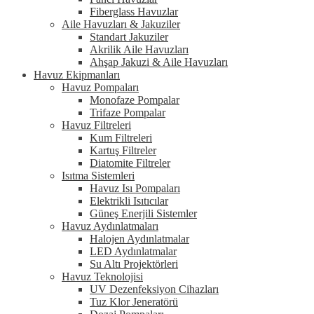
Fiberglass Havuzlar
Aile Havuzları & Jakuziler
Standart Jakuziler
Akrilik Aile Havuzları
Ahşap Jakuzi & Aile Havuzları
Havuz Ekipmanları
Havuz Pompaları
Monofaze Pompalar
Trifaze Pompalar
Havuz Filtreleri
Kum Filtreleri
Kartuş Filtreler
Diatomite Filtreler
Isıtma Sistemleri
Havuz Isı Pompaları
Elektrikli Isıtıcılar
Güneş Enerjili Sistemler
Havuz Aydınlatmaları
Halojen Aydınlatmalar
LED Aydınlatmalar
Su Altı Projektörleri
Havuz Teknolojisi
UV Dezenfeksiyon Cihazları
Tuz Klor Jeneratörü