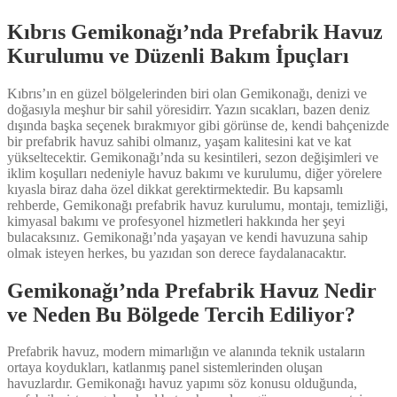
Kıbrıs Gemikonağı’nda Prefabrik Havuz
Kurulumu ve Düzenli Bakım İpuçları
Kıbrıs’ın en güzel bölgelerinden biri olan Gemikonağı, denizi ve
doğasıyla meşhur bir sahil yöresidirr. Yazın sıcakları, bazen deniz
dışında başka seçenek bırakmıyor gibi görünse de, kendi bahçenizde
bir prefabrik havuz sahibi olmanız, yaşam kalitesini kat ve kat
yükseltecektir. Gemikonağı’nda su kesintileri, sezon değişimleri ve
iklim koşulları nedeniyle havuz bakımı ve kurulumu, diğer yörelere
kıyasla biraz daha özel dikkat gerektirmektedir. Bu kapsamlı
rehberde, Gemikonağı prefabrik havuz kurulumu, montajı, temizliği,
kimyasal bakımı ve profesyonel hizmetleri hakkında her şeyi
bulacaksınız. Gemikonağı’nda yaşayan ve kendi havuzuna sahip
olmak isteyen herkes, bu yazıdan son derece faydalanacaktır.
Gemikonağı’nda Prefabrik Havuz Nedir
ve Neden Bu Bölgede Tercih Ediliyor?
Prefabrik havuz, modern mimarlığın ve alanında teknik ustaların
ortaya koydukları, katlanmış panel sistemlerinden oluşan
havuzlardır. Gemikonağı havuz yapımı söz konusu olduğunda,