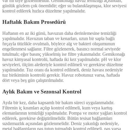
var mı diye gözlenmelidir. Gemikonağı havuz temizliği açısından,
günlük gözlem çok önemlidir; eğer su bulanıklaşmışsa, klor seviyesi
kontrol edilerek hızlıca düzeltme yapılmalıdır.
Haftalık Bakım Prosedürü
Haftanın en az iki günü, havuzun daha derinlemesine temizliği
yapılmalıdır. Havuzun taban ve kenarları, uzun bir sapla bağlı
fırçayla titizlikle ovulmalı, böylece alg ve bakteri oluşumunun
engellenmesi sağlanır. Filtre gözlenerek, basıncı normal seviyede
tutulmalı; eğer basınç yükselmiş ise filtre yıkanmalıdır. Gemikonağı
havuz kimyasal kontrolü, haftada iki kez yapılmalıdır. pH ve klor
seviyeleri, ölçüm aletleriyle kontrol edilmeli ve gerekirse düzeltme
yapılmalıdır. Tuz oranı da kontrol edilmeli, deniz havası nedeniyle
tuz birikiminin kontrolü gerekir. Havuz robotunuz varsa, haftada
dört veya beş gün çalıştırılmalıdır.
Aylık Bakım ve Sezonsal Kontrol
Ayda bir kez, daha kapsamlı bir bakım süreci uygulanmalıdır.
Filtrenin iç kısımları açılıp kontrol edilmeli, kum veya kartuş
elemanlarının temizliği yapılmalıdır. Pompa ve motor yağları kontrol
edilerek, gerekirse değiştirilmelidir. Bütün tesisat bağlantıları
sızdırmazlık açısından gözlenmelidir. Deniz yakınlığı nedeniyle,
metal bağlantıların pas tutup tutmadığı kontrol edilmeli, pas varsa