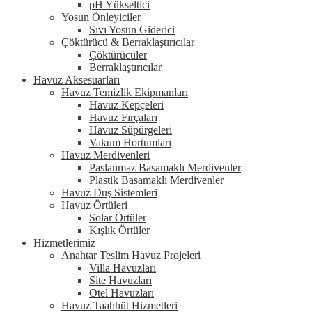
pH Yükseltici
Yosun Önleyiciler
Sıvı Yosun Giderici
Çöktürücü & Berraklaştırıcılar
Çöktürücüler
Berraklaştırıcılar
Havuz Aksesuarları
Havuz Temizlik Ekipmanları
Havuz Kepçeleri
Havuz Fırçaları
Havuz Süpürgeleri
Vakum Hortumları
Havuz Merdivenleri
Paslanmaz Basamaklı Merdivenler
Plastik Basamaklı Merdivenler
Havuz Duş Sistemleri
Havuz Örtüleri
Solar Örtüler
Kışlık Örtüler
Hizmetlerimiz
Anahtar Teslim Havuz Projeleri
Villa Havuzları
Site Havuzları
Otel Havuzları
Havuz Taahhüt Hizmetleri