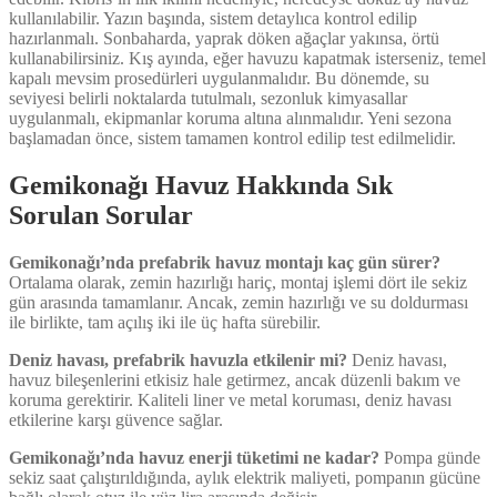
kullanılabilir. Yazın başında, sistem detaylıca kontrol edilip
hazırlanmalı. Sonbaharda, yaprak döken ağaçlar yakınsa, örtü
kullanabilirsiniz. Kış ayında, eğer havuzu kapatmak isterseniz, temel
kapalı mevsim prosedürleri uygulanmalıdır. Bu dönemde, su
seviyesi belirli noktalarda tutulmalı, sezonluk kimyasallar
uygulanmalı, ekipmanlar koruma altına alınmalıdır. Yeni sezona
başlamadan önce, sistem tamamen kontrol edilip test edilmelidir.
Gemikonağı Havuz Hakkında Sık
Sorulan Sorular
Gemikonağı’nda prefabrik havuz montajı kaç gün sürer?
Ortalama olarak, zemin hazırlığı hariç, montaj işlemi dört ile sekiz
gün arasında tamamlanır. Ancak, zemin hazırlığı ve su doldurması
ile birlikte, tam açılış iki ile üç hafta sürebilir.
Deniz havası, prefabrik havuzla etkilenir mi?
Deniz havası,
havuz bileşenlerini etkisiz hale getirmez, ancak düzenli bakım ve
koruma gerektirir. Kaliteli liner ve metal koruması, deniz havası
etkilerine karşı güvence sağlar.
Gemikonağı’nda havuz enerji tüketimi ne kadar?
Pompa günde
sekiz saat çalıştırıldığında, aylık elektrik maliyeti, pompanın gücüne