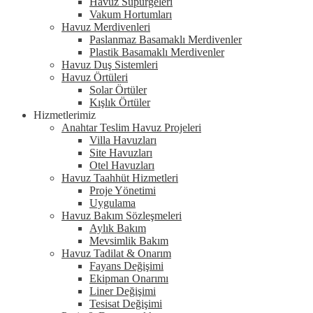
Havuz Süpürgeleri
Vakum Hortumları
Havuz Merdivenleri
Paslanmaz Basamaklı Merdivenler
Plastik Basamaklı Merdivenler
Havuz Duş Sistemleri
Havuz Örtüleri
Solar Örtüler
Kışlık Örtüler
Hizmetlerimiz
Anahtar Teslim Havuz Projeleri
Villa Havuzları
Site Havuzları
Otel Havuzları
Havuz Taahhüt Hizmetleri
Proje Yönetimi
Uygulama
Havuz Bakım Sözleşmeleri
Aylık Bakım
Mevsimlik Bakım
Havuz Tadilat & Onarım
Fayans Değişimi
Ekipman Onarımı
Liner Değişimi
Tesisat Değişimi