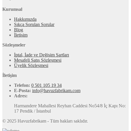
Kurumsal
Hakkımızda
Sıkça Sorulan Sorular
Blog
İletişim
Sözleşmeler
İptal, İade ve Değişim Şartları
Mesafeli Satış Sözleşmesi
Üyelik Sözleşmesi
İletişim
Telefon:
0 501 105 19 34
E-Posta:
info@havuzfabrikam.com
Adres:
Harmandere Mahallesi Reyhan Caddesi No54/8 İç Kapı No:
17 Pendik / İstanbul
© 2025 Havuzfabrikam - Tüm hakları saklıdır.