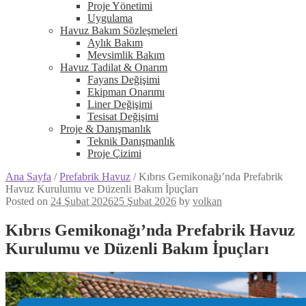
Proje Yönetimi
Uygulama
Havuz Bakım Sözleşmeleri
Aylık Bakım
Mevsimlik Bakım
Havuz Tadilat & Onarım
Fayans Değişimi
Ekipman Onarımı
Liner Değişimi
Tesisat Değişimi
Proje & Danışmanlık
Teknik Danışmanlık
Proje Çizimi
Ana Sayfa
/
Prefabrik Havuz
/
Kıbrıs Gemikonağı’nda Prefabrik
Havuz Kurulumu ve Düzenli Bakım İpuçları
Posted on
24 Şubat 2026
25 Şubat 2026
by
volkan
Kıbrıs Gemikonağı’nda Prefabrik Havuz
Kurulumu ve Düzenli Bakım İpuçları