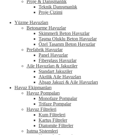
Proje & Danışmanlık
Teknik Danışmanlık
Proje Çizimi
Yüzme Havuzları
Betonarme Havuzlar
Skimmerli Beton Havuzlar
Taşma Oluklu Beton Havuzlar
Özel Tasarım Beton Havuzlar
Prefabrik Havuzlar
Panel Havuzlar
Fiberglass Havuzlar
Aile Havuzları & Jakuziler
Standart Jakuziler
Akrilik Aile Havuzları
Ahşap Jakuzi & Aile Havuzları
Havuz Ekipmanları
Havuz Pompaları
Monofaze Pompalar
Trifaze Pompalar
Havuz Filtreleri
Kum Filtreleri
Kartuş Filtreler
Diatomite Filtreler
Isıtma Sistemleri