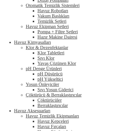
Dozaj Pompaları
Otomatik Temizlik Sistemleri
Havuz Robotları
Vakum Başlıkları
Temizlik Setleri
Havuz Ekipman Setleri
Pompa + Filtre Setleri
Hazır Makine Dairesi
Havuz Kimyasalları
Klor & Dezenfektanlar
Klor Tabletleri
Sıvı Klor
Yavaş Çözünen Klor
pH Denge Ürünleri
pH Düşürücü
pH Yükseltici
Yosun Önleyiciler
Sıvı Yosun Giderici
Çöktürücü & Berraklaştırıcılar
Çöktürücüler
Berraklaştırıcılar
Havuz Aksesuarları
Havuz Temizlik Ekipmanları
Havuz Kepçeleri
Havuz Fırçaları