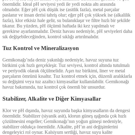
önemlidir. Ideal pH seviyesi yedi ile yedi nokta altı arasında
olmalıdır. Eğer pH çok düşük ise (asitlik fazla), metal parçalar
paslanır ve insan derisi tahriş olur; eğer pH çok yüksek ise (alkalilik
fazla), klor etkisiz hale gelir, su bulanıklaşır ve filtre hızlı bir şekilde
tıkanır. Bu yüzden, pH ölçümü haftada iki kez yapılmalı ve
gerekirse ayarlanmalıdır. Deniz havası nedeniyle, pH seviyeleri daha
sık değişebileceğinden, kontrol sıklığı artırılmalıdır.
Tuz Kontrol ve Mineralizasyon
Gemikonağı’nda deniz yakınlığı nedeniyle, havuz suyuna tuz
birikimi çok hızlı gerçekleşir. Tuz seviyesi, kontrol altında tutulmalı
ve periyodik olarak ölçülmelidir. Aşırı tuz birikimi, liner ve metal
parçaların ömrünü kısaltır. Tuz kontrol etmek için, düzenli aralıklarla
su değişimi veya tuz azaltıcı kimyasallar kullanılabilir. Gemikonağı
havuz bakımında, tuz kontrol çok önemli bir unsurdur.
Stabilizer, Alkalite ve Diğer Kimyasallar
Klor ve pH dışında, havuz suyunda başka kimyasalların da dengesi
önemlidir. Stabilizer (siyanik asit), klorun güneş ışığında çok hızlı
çözülmesini engeller; Gemikonağı’nın yoğun güneşi nedeniyle,
stabilizer oldukça önemlidir. Alkalite, pH’ın ani değişimlerini
dengeleyici rol oynar. Kalsiyum sertliği, havuz suyu kalite