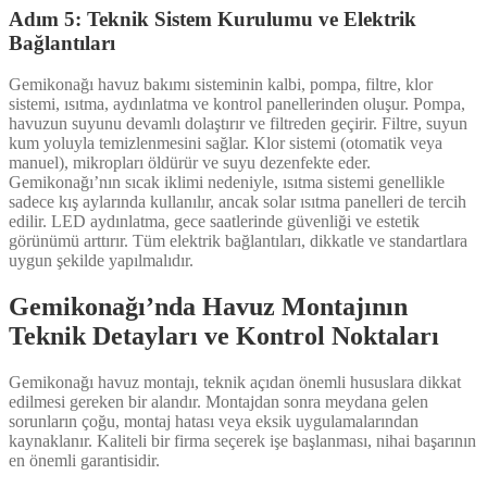
Adım 5: Teknik Sistem Kurulumu ve Elektrik
Bağlantıları
Gemikonağı havuz bakımı sisteminin kalbi, pompa, filtre, klor
sistemi, ısıtma, aydınlatma ve kontrol panellerinden oluşur. Pompa,
havuzun suyunu devamlı dolaştırır ve filtreden geçirir. Filtre, suyun
kum yoluyla temizlenmesini sağlar. Klor sistemi (otomatik veya
manuel), mikropları öldürür ve suyu dezenfekte eder.
Gemikonağı’nın sıcak iklimi nedeniyle, ısıtma sistemi genellikle
sadece kış aylarında kullanılır, ancak solar ısıtma panelleri de tercih
edilir. LED aydınlatma, gece saatlerinde güvenliği ve estetik
görünümü arttırır. Tüm elektrik bağlantıları, dikkatle ve standartlara
uygun şekilde yapılmalıdır.
Gemikonağı’nda Havuz Montajının
Teknik Detayları ve Kontrol Noktaları
Gemikonağı havuz montajı, teknik açıdan önemli hususlara dikkat
edilmesi gereken bir alandır. Montajdan sonra meydana gelen
sorunların çoğu, montaj hatası veya eksik uygulamalarından
kaynaklanır. Kaliteli bir firma seçerek işe başlanması, nihai başarının
en önemli garantisidir.