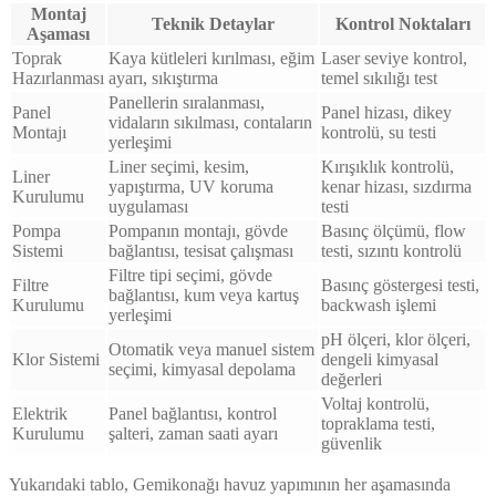
Montaj
Teknik Detaylar
Kontrol Noktaları
Aşaması
Toprak
Kaya kütleleri kırılması, eğim
Laser seviye kontrol,
Hazırlanması
ayarı, sıkıştırma
temel sıkılığı test
Panellerin sıralanması,
Panel
Panel hizası, dikey
vidaların sıkılması, contaların
Montajı
kontrolü, su testi
yerleşimi
Liner seçimi, kesim,
Kırışıklık kontrolü,
Liner
yapıştırma, UV koruma
kenar hizası, sızdırma
Kurulumu
uygulaması
testi
Pompa
Pompanın montajı, gövde
Basınç ölçümü, flow
Sistemi
bağlantısı, tesisat çalışması
testi, sızıntı kontrolü
Filtre tipi seçimi, gövde
Filtre
Basınç göstergesi testi,
bağlantısı, kum veya kartuş
Kurulumu
backwash işlemi
yerleşimi
pH ölçeri, klor ölçeri,
Otomatik veya manuel sistem
Klor Sistemi
dengeli kimyasal
seçimi, kimyasal depolama
değerleri
Voltaj kontrolü,
Elektrik
Panel bağlantısı, kontrol
topraklama testi,
Kurulumu
şalteri, zaman saati ayarı
güvenlik
Yukarıdaki tablo, Gemikonağı havuz yapımının her aşamasında