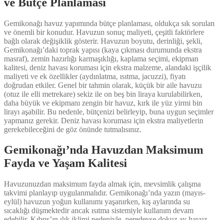
ve Bütçe Planlaması
Gemikonağı havuz yapımında bütçe planlaması, oldukça sık sorulan
ve önemli bir konudur. Havuzun sonuç maliyeti, çeşitli faktörlere
bağlı olarak değişiklik gösterir. Havuzun boyutu, derinliği, şekli,
Gemikonağı’daki toprak yapısı (kaya çıkması durumunda ekstra
masraf), zemin hazırlığı karmaşıklığı, kaplama seçimi, ekipman
kalitesi, deniz havası koruması için ekstra malzeme, alandaki işçilik
maliyeti ve ek özellikler (aydınlatma, ısıtma, jacuzzi), fiyatı
doğrudan etkiler. Genel bir tahmin olarak, küçük bir aile havuzu
(otuz ile elli metrekare) sekiz ile on beş bin liraya kurulabilirken,
daha büyük ve ekipmanı zengin bir havuz, kırk ile yüz yirmi bin
lirayı aşabilir. Bu nedenle, bütçenizi belirleyip, buna uygun seçimler
yapmanız gerekir. Deniz havası koruması için ekstra maliyetlerin
gerekebileceğini de göz önünde tutmalısınız.
Gemikonağı’nda Havuzdan Maksimum
Fayda ve Yaşam Kalitesi
Havuzunuzdan maksimum fayda almak için, mevsimlik çalışma
takvimi planlayıp uygulanmalıdır. Gemikonağı’nda yazın (mayıs-
eylül) havuzun yoğun kullanımı yaşanırken, kış aylarında su
sıcaklığı düşmektedir ancak ısıtma sistemiyle kullanım devam
edebilir. Kıbrıs’ın ılık iklimi nedeniyle, neredeyse dokuz ay havuz