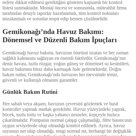
nelere dikkat edilmesi gerektiğini gösteren kapsamlı bir kontrol
listesi sunmaktadır. Montaj öncesi ve sonrasında, müteahhit firma
tarafından detaylı raporlar hazırlanmalı, tüm kontrol noktaları
imzalanmalı ve sorunlar tespit edip hemen çözülmelidir.
Gemikonağı’nda Havuz Bakımı:
Dönemsel ve Düzenli Bakım İpuçları
Gemikonağı havuz bakımı, havuzun ömrünü uzatan ve her zaman
sağlıklı kalmasını sağlayan en önemli faktördür. Gemikonağı’nın
deniz havası, tuzlu rüzgar, yoğun güneş ve dönemsel su kesintileri,
havuz bakımını biraz daha karmaşık hale getirmektedir. Doğru
bakım rutini, Gemikonağı’nda havuzun her mevsimde temiz,
güvenli ve kullanışlı olmasını garantiler.
Günlük Bakım Rutini
Her sabah veya akşam, havuzun çevresini gözlemek ve basit
kontroller yapmak mutlak gereklidir. Havuz yüzeyindeki yaprak,
böcek, tuzlu tortu ve başka yabancı nesneler, kepçeyle hızlıca
çıkarılmalıdır. Pompanın normal çalışıp çalışmadığı, filtre basıncının
uygun seviyelerde olup olmadığı kontrol edilmeli. Ayrıca, havuz
suyunun net olup olmadığı, rengi normal mi, herhangi bir değişiklik