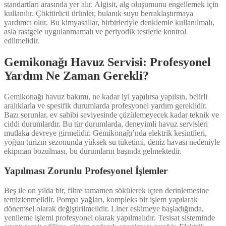
standartları arasında yer alır. Algisit, alg oluşumunu engellemek için
kullanılır. Çöktürücü ürünler, bulanık suyu berraklaştırmaya
yardımcı olur. Bu kimyasallar, birbirleriyle denklemle kullanılmalı,
asla rastgele uygulanmamalı ve periyodik testlerle kontrol
edilmelidir.
Gemikonağı Havuz Servisi: Profesyonel
Yardım Ne Zaman Gerekli?
Gemikonağı havuz bakımı, ne kadar iyi yapılırsa yapılsın, belirli
aralıklarla ve spesifik durumlarda profesyonel yardım gereklidir.
Bazı sorunlar, ev sahibi seviyesinde çözülemeyecek kadar teknik ve
ciddi durumlardır. Bu tür durumlarda, deneyimli havuz servisleri
mutlaka devreye girmelidir. Gemikonağı’nda elektrik kesintileri,
yoğun turizm sezonunda yüksek su tüketimi, deniz havası nedeniyle
ekipman bozulması, bu durumların başında gelmektedir.
Yapılması Zorunlu Profesyonel İşlemler
Beş ile on yılda bir, filtre tamamen sökülerek içten derinlemesine
temizlenmelidir. Pompa yağları, kompleks bir işlem yapılarak
dönemsel olarak değiştirilmelidir. Liner eskimeye başladığında,
yenileme işlemi profesyonel olarak yapılmalıdır. Tesisat sisteminde