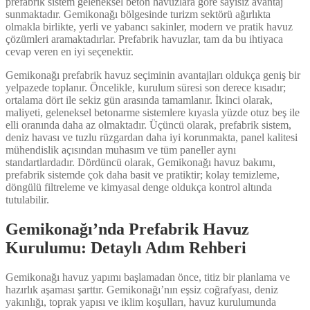
prefabrik sistem geleneksel beton havuzlara göre sayısız avantaj
sunmaktadır. Gemikonağı bölgesinde turizm sektörü ağırlıkta
olmakla birlikte, yerli ve yabancı sakinler, modern ve pratik havuz
çözümleri aramaktadırlar. Prefabrik havuzlar, tam da bu ihtiyaca
cevap veren en iyi seçenektir.
Gemikonağı prefabrik havuz seçiminin avantajları oldukça geniş bir
yelpazede toplanır. Öncelikle, kurulum süresi son derece kısadır;
ortalama dört ile sekiz gün arasında tamamlanır. İkinci olarak,
maliyeti, geleneksel betonarme sistemlere kıyasla yüzde otuz beş ile
elli oranında daha az olmaktadır. Üçüncü olarak, prefabrik sistem,
deniz havası ve tuzlu rüzgardan daha iyi korunmakta, panel kalitesi
mühendislik açısından muhasım ve tüm paneller aynı
standartlardadır. Dördüncü olarak, Gemikonağı havuz bakımı,
prefabrik sistemde çok daha basit ve pratiktir; kolay temizleme,
döngülü filtreleme ve kimyasal denge oldukça kontrol altında
tutulabilir.
Gemikonağı’nda Prefabrik Havuz
Kurulumu: Detaylı Adım Rehberi
Gemikonağı havuz yapımı başlamadan önce, titiz bir planlama ve
hazırlık aşaması şarttır. Gemikonağı’nın eşsiz coğrafyası, deniz
yakınlığı, toprak yapısı ve iklim koşulları, havuz kurulumunda