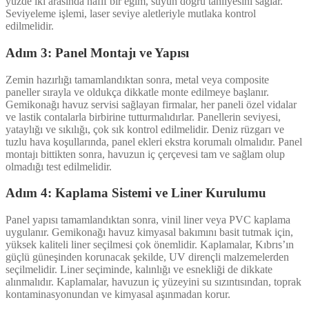
yüzde iki arasında hafif bir eğim, suyun doğru tahliyesini sağlar.
Seviyeleme işlemi, laser seviye aletleriyle mutlaka kontrol
edilmelidir.
Adım 3: Panel Montajı ve Yapısı
Zemin hazırlığı tamamlandıktan sonra, metal veya composite
paneller sırayla ve oldukça dikkatle monte edilmeye başlanır.
Gemikonağı havuz servisi sağlayan firmalar, her paneli özel vidalar
ve lastik contalarla birbirine tutturmalıdırlar. Panellerin seviyesi,
yataylığı ve sıkılığı, çok sık kontrol edilmelidir. Deniz rüzgarı ve
tuzlu hava koşullarında, panel ekleri ekstra korumalı olmalıdır. Panel
montajı bittikten sonra, havuzun iç çerçevesi tam ve sağlam olup
olmadığı test edilmelidir.
Adım 4: Kaplama Sistemi ve Liner Kurulumu
Panel yapısı tamamlandıktan sonra, vinil liner veya PVC kaplama
uygulanır. Gemikonağı havuz kimyasal bakımını basit tutmak için,
yüksek kaliteli liner seçilmesi çok önemlidir. Kaplamalar, Kıbrıs’ın
güçlü güneşinden korunacak şekilde, UV dirençli malzemelerden
seçilmelidir. Liner seçiminde, kalınlığı ve esnekliği de dikkate
alınmalıdır. Kaplamalar, havuzun iç yüzeyini su sızıntısından, toprak
kontaminasyonundan ve kimyasal aşınmadan korur.