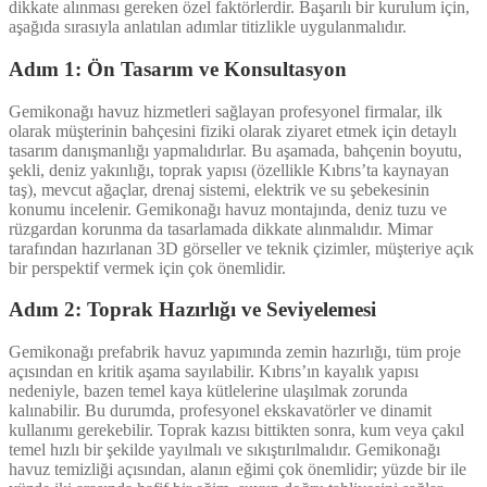
dikkate alınması gereken özel faktörlerdir. Başarılı bir kurulum için,
aşağıda sırasıyla anlatılan adımlar titizlikle uygulanmalıdır.
Adım 1: Ön Tasarım ve Konsultasyon
Gemikonağı havuz hizmetleri sağlayan profesyonel firmalar, ilk
olarak müşterinin bahçesini fiziki olarak ziyaret etmek için detaylı
tasarım danışmanlığı yapmalıdırlar. Bu aşamada, bahçenin boyutu,
şekli, deniz yakınlığı, toprak yapısı (özellikle Kıbrıs’ta kaynayan
taş), mevcut ağaçlar, drenaj sistemi, elektrik ve su şebekesinin
konumu incelenir. Gemikonağı havuz montajında, deniz tuzu ve
rüzgardan korunma da tasarlamada dikkate alınmalıdır. Mimar
tarafından hazırlanan 3D görseller ve teknik çizimler, müşteriye açık
bir perspektif vermek için çok önemlidir.
Adım 2: Toprak Hazırlığı ve Seviyelemesi
Gemikonağı prefabrik havuz yapımında zemin hazırlığı, tüm proje
açısından en kritik aşama sayılabilir. Kıbrıs’ın kayalık yapısı
nedeniyle, bazen temel kaya kütlelerine ulaşılmak zorunda
kalınabilir. Bu durumda, profesyonel ekskavatörler ve dinamit
kullanımı gerekebilir. Toprak kazısı bittikten sonra, kum veya çakıl
temel hızlı bir şekilde yayılmalı ve sıkıştırılmalıdır. Gemikonağı
havuz temizliği açısından, alanın eğimi çok önemlidir; yüzde bir ile