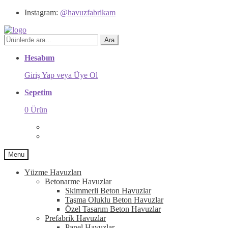
Instagram:
@havuzfabrikam
Ara:
Ara
Hesabım
Giriş Yap veya Üye Ol
Sepetim
0 Ürün
Menu
Yüzme Havuzları
Betonarme Havuzlar
Skimmerli Beton Havuzlar
Taşma Oluklu Beton Havuzlar
Özel Tasarım Beton Havuzlar
Prefabrik Havuzlar
Panel Havuzlar