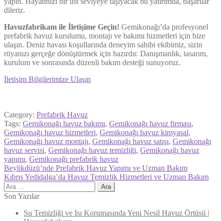
yapın. Hayatınızı bir üst seviyeye taşıyacak bu yatırımda, başarılar
dileriz.
Havuzfabrikam ile İletişime Geçin!
Gemikonağı’da profesyonel
prefabrik havuz kurulumu, montajı ve bakımı hizmetleri için bize
ulaşın. Deniz havası koşullarında deneyim sahibi ekibimiz, sizin
rüyanızı gerçeğe dönüştürmek için hazırdır. Danışmanlık, tasarım,
kurulum ve sonrasında düzenli bakım desteği sunuyoruz.
İletişim Bilgilerimize Ulaşın
Category:
Prefabrik Havuz
Tags:
Gemikonağı havuz bakımı
,
Gemikonağı havuz firması
,
Gemikonağı havuz hizmetleri
,
Gemikonağı havuz kimyasal
,
Gemikonağı havuz montajı
,
Gemikonağı havuz satışı
,
Gemikonağı
havuz servisi
,
Gemikonağı havuz temizliği
,
Gemikonağı havuz
yapımı
,
Gemikonağı prefabrik havuz
Yazı
Previous
Beylikdüzü’nde Prefabrik Havuz Yapımı ve Uzman Bakım
post:
Next
Kıbrıs Yedidalga’da Havuz Temizlik Hizmetleri ve Uzman Bakım
gezinmesi
post:
Arama:
Son Yazılar
Su Temizliği ve Isı Korumasında Yeni Nesil Havuz Örtüsü |