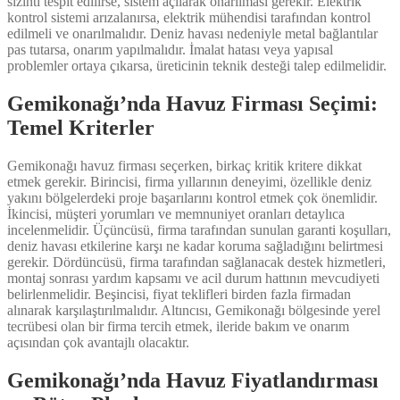
sızıntı tespit edilirse, sistem açılarak onarılması gerekir. Elektrik
kontrol sistemi arızalanırsa, elektrik mühendisi tarafından kontrol
edilmeli ve onarılmalıdır. Deniz havası nedeniyle metal bağlantılar
pas tutarsa, onarım yapılmalıdır. İmalat hatası veya yapısal
problemler ortaya çıkarsa, üreticinin teknik desteği talep edilmelidir.
Gemikonağı’nda Havuz Firması Seçimi:
Temel Kriterler
Gemikonağı havuz firması seçerken, birkaç kritik kritere dikkat
etmek gerekir. Birincisi, firma yıllarının deneyimi, özellikle deniz
yakını bölgelerdeki proje başarılarını kontrol etmek çok önemlidir.
İkincisi, müşteri yorumları ve memnuniyet oranları detaylıca
incelenmelidir. Üçüncüsü, firma tarafından sunulan garanti koşulları,
deniz havası etkilerine karşı ne kadar koruma sağladığını belirtmesi
gerekir. Dördüncüsü, firma tarafından sağlanacak destek hizmetleri,
montaj sonrası yardım kapsamı ve acil durum hattının mevcudiyeti
belirlenmelidir. Beşincisi, fiyat teklifleri birden fazla firmadan
alınarak karşılaştırılmalıdır. Altıncısı, Gemikonağı bölgesinde yerel
tecrübesi olan bir firma tercih etmek, ileride bakım ve onarım
açısından çok avantajlı olacaktır.
Gemikonağı’nda Havuz Fiyatlandırması