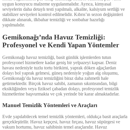
uygun koruyucu malzeme uygulanmalıdır. Ayrıca, kimyasal
seviyelerin daha detaylı testi yapılmalı, alkalite, kalsiyum sertliği ve
stabilizer seviyeleri kontrol edilmelidir. Kıbrıs’ın sezon değişimleri
dikkate alınarak, ilkbahar temizliği ve sonbahar hazırlığı
yapılmalıdır.
Gemikonağı’nda Havuz Temizliği:
Profesyonel ve Kendi Yapan Yöntemler
Gemikonağı havuz temizliği, basit günlük işlemlerden tutun
profesyonel hizmetlere kadar geniş bir yelpazeyi kapsar. Deniz
havası nedeniyle tuzlu tortu birikimi, yaprak döken ağaçlardan
dolayı bol yaprak gelmesi, güneş nedeniyle yoğun alg oluşumu,
Gemikonağı’da havuz temizliğini biraz daha zahmetli hale
getirmektedir. Birçok havuz sahibi, zamanın sıkıntısından, bilgi
eksikliğinden veya fiziksel çabadan dolayı, profesyonel temizlik
hizmetlerine başvurmakta ve çok yerinde bir karar almaktadırlar.
Manuel Temizlik Yöntemleri ve Araçları
Evde yapılabilecek temel temizlik yöntemleri, oldukça basit araçlarla
gerçekleştirilir. Havuz kepçesi, havuz fırçası, havuz süpürgesi ve
vakum hortumu, havuz sahibinin temel araçlarıdır. Havuz