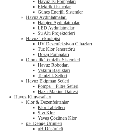
Havuz Isı Pompaları
Elektrikli Isıtıcılar
Güneş Enerjili Sistemler
Havuz Aydınlatmaları
Halojen Aydınlatmalar
LED Aydınlatmalar
Su Altı Projektörleri
Havuz Teknolojisi
UV Dezenfeksiyon Cihazları
Tuz Klor Jeneratörü
Dozaj Pompaları
Otomatik Temizlik Sistemleri
Havuz Robotları
Vakum Başlıkları
Temizlik Setleri
Havuz Ekipman Setleri
Pompa + Filtre Setleri
Hazır Makine Dairesi
Havuz Kimyasalları
Klor & Dezenfektanlar
Klor Tabletleri
Sıvı Klor
Yavaş Çözünen Klor
pH Denge Ürünleri
pH Düşürücü