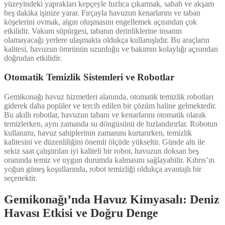
yüzeyindeki yaprakları kepçeyle hızlıca çıkarmak, sabah ve akşam
beş dakika işinize yarar. Fırçayla havuzun kenarlarını ve taban
köşelerini ovmak, algın oluşmasını engellemek açısından çok
etkilidir. Vakum süpürgesi, tabanın derinliklerine insanın
olamayacağı yerlere ulaşmakta oldukça kullanışlıdır. Bu araçların
kalitesi, havuzun ömrünün uzunluğu ve bakımın kolaylığı açısından
doğrudan etkilidir.
Otomatik Temizlik Sistemleri ve Robotlar
Gemikonağı havuz hizmetleri alanında, otomatik temizlik robotları
giderek daha popüler ve tercih edilen bir çözüm haline gelmektedir.
Bu akıllı robotlar, havuzun tabanı ve kenarlarını otomatik olarak
temizlerken, aynı zamanda su döngüsünü de hızlandırırlar. Robotun
kullanımı, havuz sahiplerinin zamanını kurtarırken, temizlik
kalitesini ve düzenliliğini önemli ölçüde yükseltir. Günde altı ile
sekiz saat çalıştırılan iyi kaliteli bir robot, havuzun doksan beş
oranında temiz ve uygun durumda kalmasını sağlayabilir. Kıbrıs’ın
yoğun güneş koşullarında, robot temizliği oldukça avantajlı bir
seçenektir.
Gemikonağı’nda Havuz Kimyasalı: Deniz
Havası Etkisi ve Doğru Denge