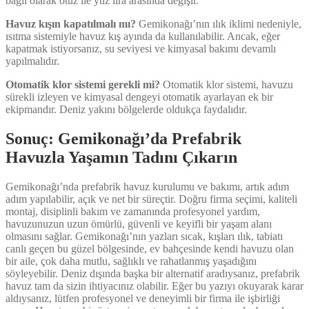
bağlı olarak otuz ile yüz lira arasında değişir.
Havuz kışın kapatılmalı mı?
Gemikonağı’nın ılık iklimi nedeniyle,
ısıtma sistemiyle havuz kış ayında da kullanılabilir. Ancak, eğer
kapatmak istiyorsanız, su seviyesi ve kimyasal bakımı devamlı
yapılmalıdır.
Otomatik klor sistemi gerekli mi?
Otomatik klor sistemi, havuzu
sürekli izleyen ve kimyasal dengeyi otomatik ayarlayan ek bir
ekipmandır. Deniz yakını bölgelerde oldukça faydalıdır.
Sonuç: Gemikonağı’da Prefabrik
Havuzla Yaşamın Tadını Çıkarın
Gemikonağı’nda prefabrik havuz kurulumu ve bakımı, artık adım
adım yapılabilir, açık ve net bir süreçtir. Doğru firma seçimi, kaliteli
montaj, disiplinli bakım ve zamanında profesyonel yardım,
havuzunuzun uzun ömürlü, güvenli ve keyifli bir yaşam alanı
olmasını sağlar. Gemikonağı’nın yazları sıcak, kışları ılık, tabiatı
canlı geçen bu güzel bölgesinde, ev bahçesinde kendi havuzu olan
bir aile, çok daha mutlu, sağlıklı ve rahatlanmış yaşadığını
söyleyebilir. Deniz dışında başka bir alternatif aradıysanız, prefabrik
havuz tam da sizin ihtiyacınız olabilir. Eğer bu yazıyı okuyarak karar
aldıysanız, lütfen profesyonel ve deneyimli bir firma ile işbirliği