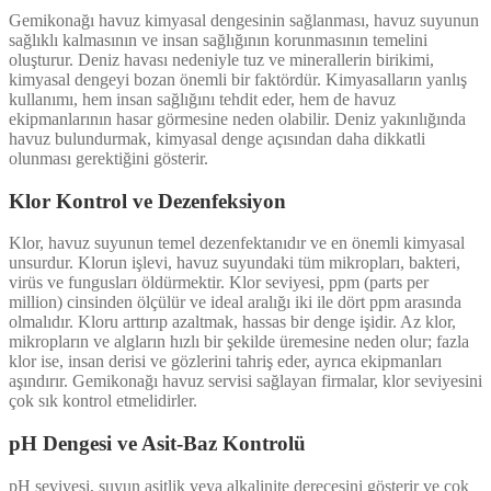
Gemikonağı havuz kimyasal dengesinin sağlanması, havuz suyunun
sağlıklı kalmasının ve insan sağlığının korunmasının temelini
oluşturur. Deniz havası nedeniyle tuz ve minerallerin birikimi,
kimyasal dengeyi bozan önemli bir faktördür. Kimyasalların yanlış
kullanımı, hem insan sağlığını tehdit eder, hem de havuz
ekipmanlarının hasar görmesine neden olabilir. Deniz yakınlığında
havuz bulundurmak, kimyasal denge açısından daha dikkatli
olunması gerektiğini gösterir.
Klor Kontrol ve Dezenfeksiyon
Klor, havuz suyunun temel dezenfektanıdır ve en önemli kimyasal
unsurdur. Klorun işlevi, havuz suyundaki tüm mikropları, bakteri,
virüs ve fungusları öldürmektir. Klor seviyesi, ppm (parts per
million) cinsinden ölçülür ve ideal aralığı iki ile dört ppm arasında
olmalıdır. Kloru arttırıp azaltmak, hassas bir denge işidir. Az klor,
mikropların ve algların hızlı bir şekilde üremesine neden olur; fazla
klor ise, insan derisi ve gözlerini tahriş eder, ayrıca ekipmanları
aşındırır. Gemikonağı havuz servisi sağlayan firmalar, klor seviyesini
çok sık kontrol etmelidirler.
pH Dengesi ve Asit-Baz Kontrolü
pH seviyesi, suyun asitlik veya alkalinite derecesini gösterir ve çok