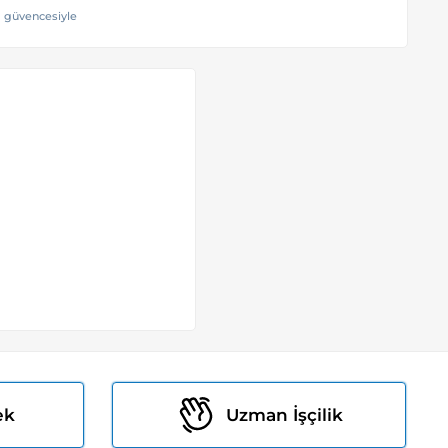
 güvencesiyle
ek
Uzman İşçilik