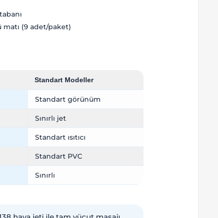
 tabanı
 matı (9 adet/paket)
Standart Modeller
Standart görünüm
Sınırlı jet
Standart ısıtıcı
Standart PVC
Sınırlı
138 hava jeti ile tam vücut masajı,