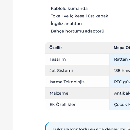
Kablolu kumanda
Tokalı ve iç keseli üst kapak
İngiliz anahtarı
Bahçe hortumu adaptörü
Özellik
Mspa O
Tasarım
Rattan 
Jet Sistemi
138 hava
Isıtma Teknolojisi
PTC güve
Malzeme
Antibak
Ek Özellikler
Çocuk k
Lüks ve konforlu ev spa deneyimi: Ra