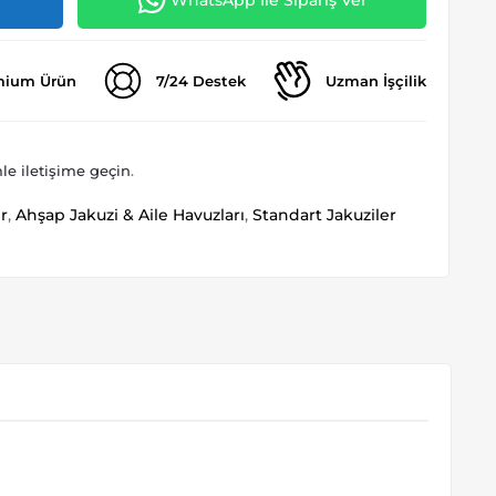
WhatsApp İle Sipariş Ver
mium Ürün
7/24 Destek
Uzman İşçilik
le iletişime geçin
.
er
,
Ahşap Jakuzi & Aile Havuzları
,
Standart Jakuziler