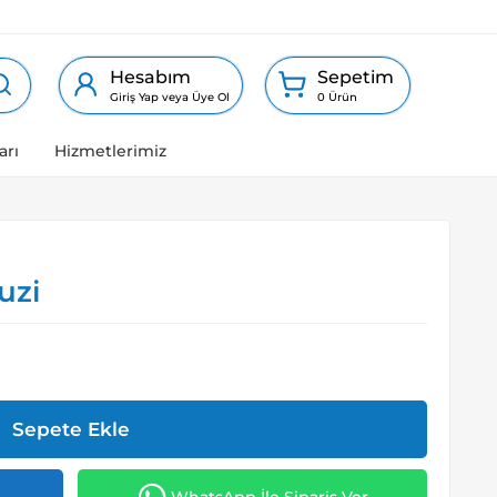
Hesabım
Sepetim
Giriş Yap veya Üye Ol
0 Ürün
arı
Hizmetlerimiz
uzi
Sepete Ekle