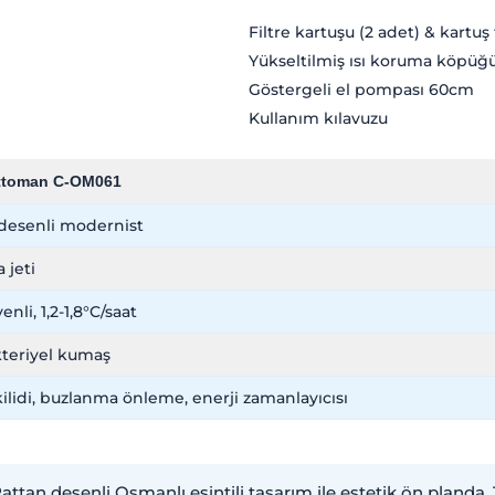
Filtre kartuşu (2 adet) & kartuş
Yükseltilmiş ısı koruma köpüğü
Göstergeli el pompası 60cm
Kullanım kılavuzu
ttoman C-OM061
desenli modernist
 jeti
nli, 1,2-1,8°C/saat
teriyel kumaş
ilidi, buzlanma önleme, enerji zamanlayıcısı
ttan desenli Osmanlı esintili tasarım ile estetik ön planda, 