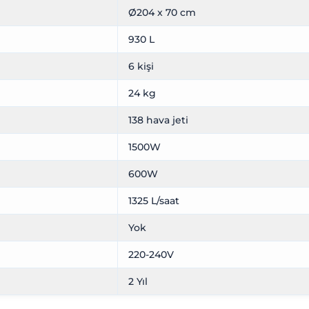
Ø204 x 70 cm
930 L
6 kişi
24 kg
138 hava jeti
1500W
600W
1325 L/saat
Yok
220-240V
2 Yıl