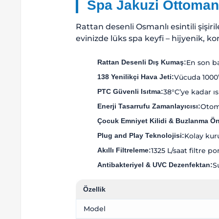
Spa Jakuzi Ottoman
Rattan desenli Osmanlı esintili şişiri
evinizde lüks spa keyfi – hijyenik, ko
Rattan Desenli Dış Kumaş:
En son b
138 Yenilikçi Hava Jeti:
Vücuda 1000’
PTC Güvenli Isıtma:
38°C’ye kadar ısıt
Enerji Tasarrufu Zamanlayıcısı:
Otoma
Çocuk Emniyet Kilidi & Buzlanma Ö
Plug and Play Teknolojisi:
Kolay kur
Akıllı Filtreleme:
1325 L/saat filtre p
Antibakteriyel & UVC Dezenfektan:
S
Özellik
Model