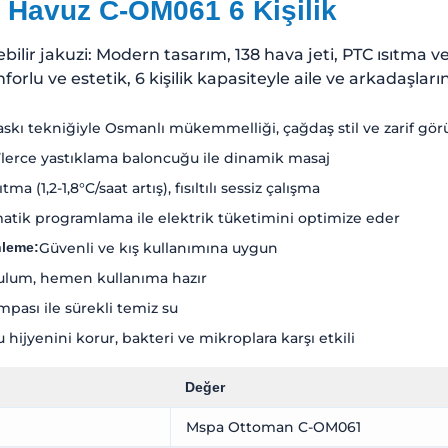
 Havuz C-OM061 6 Kişilik
lebilir jakuzi: Modern tasarım, 138 hava jeti, PTC ısıtma v
nforlu ve estetik, 6 kişilik kapasiteyle aile ve arkadaşlar
askı tekniğiyle Osmanlı mükemmelliği, çağdaş stil ve zarif g
lerce yastıklama baloncuğu ile dinamik masaj
ma (1,2-1,8°C/saat artış), fısıltılı sessiz çalışma
tik programlama ile elektrik tüketimini optimize eder
nleme:
Güvenli ve kış kullanımına uygun
ulum, hemen kullanıma hazır
ompası ile sürekli temiz su
u hijyenini korur, bakteri ve mikroplara karşı etkili
Değer
Mspa Ottoman C-OM061