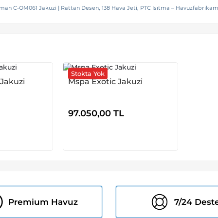
an C-OM061 Jakuzi | Rattan Desen, 138 Hava Jeti, PTC Isıtma – Havuzfabrikam
Stokta Yok
Jakuzi
Mspa Exotic Jakuzi
97.050,00
TL
Premium Havuz
7/24 Dest