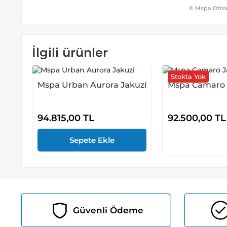
© Mspa Ottom
İlgili ürünler
Stokta Yok
Mspa Urban Aurora Jakuzi
Mspa Camaro 
94.815,00
TL
92.500,00
TL
Güvenli Ödeme