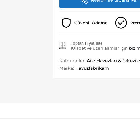
Telefon İle Sipariş Ver
Güvenli Ödeme
Pre
Toptan Fiyat İste
10 adet ve üzeri alımlar için
bizim
Kategoriler:
Aile Havuzları & Jakuzil
Marka:
Havuzfabrikam