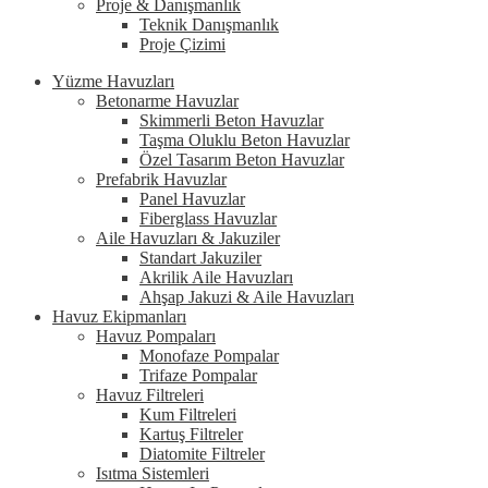
Proje & Danışmanlık
Teknik Danışmanlık
Proje Çizimi
Yüzme Havuzları
Betonarme Havuzlar
Skimmerli Beton Havuzlar
Taşma Oluklu Beton Havuzlar
Özel Tasarım Beton Havuzlar
Prefabrik Havuzlar
Panel Havuzlar
Fiberglass Havuzlar
Aile Havuzları & Jakuziler
Standart Jakuziler
Akrilik Aile Havuzları
Ahşap Jakuzi & Aile Havuzları
Havuz Ekipmanları
Havuz Pompaları
Monofaze Pompalar
Trifaze Pompalar
Havuz Filtreleri
Kum Filtreleri
Kartuş Filtreler
Diatomite Filtreler
Isıtma Sistemleri