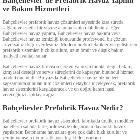
Bahçelievler’de Prefabrik Havuz Yapımı
ve Bakım Hizmetleri
Bahçelievler prefabrik havuz çözümleri sayesinde kısa sürede,
sağlam ve estetik bir yüzme alanına sahip olabilirsiniz. Eğer
Bahçelievler havuz yapımı, Bahçelievler havuz bakımı veya
Bahçelievler havuz temizliği konusunda profesyonel bir çözüm
arıyorsanız doğru yerdesiniz. Modern üretim teknikleriyle geliştirilen
prefabrik sistemler, hızlı kurulum, uzun ömür ve düşük bakım
maliyeti avantajı sunar.
Bahçelievler havuz firması seçerken yalnızca montaj değil, bakım,
kimyasal desteği ve servis süreçlerini de kapsayan bütüncül hizmet
modeli önemlidir. Bu yazıda Bahçelievler havuz hizmetleri
kapsamında sunulan tüm çözümleri detaylıca inceleyecek, prefabrik
havuz sistemlerini karşılaştıracak ve en doğru kararı nasıl
vereceğinizi açıklayacağız.
Bahçelievler Prefabrik Havuz Nedir?
Bahçelievler prefabrik havuz sistemleri, fabrikada üretilen modüler
panellerin sahada birleştirilmesiyle oluşturulan dayanıklı havuz
yapılarıdır. Betonarme havuzlara göre çok daha hızlı kurulur ve
zemin yapısına uyum sağlayacak şekilde tasarlanır.