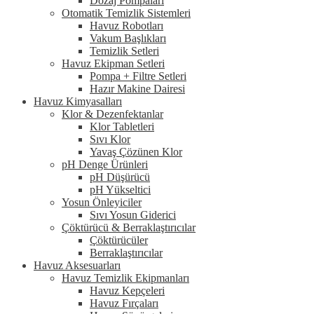
Dozaj Pompaları
Otomatik Temizlik Sistemleri
Havuz Robotları
Vakum Başlıkları
Temizlik Setleri
Havuz Ekipman Setleri
Pompa + Filtre Setleri
Hazır Makine Dairesi
Havuz Kimyasalları
Klor & Dezenfektanlar
Klor Tabletleri
Sıvı Klor
Yavaş Çözünen Klor
pH Denge Ürünleri
pH Düşürücü
pH Yükseltici
Yosun Önleyiciler
Sıvı Yosun Giderici
Çöktürücü & Berraklaştırıcılar
Çöktürücüler
Berraklaştırıcılar
Havuz Aksesuarları
Havuz Temizlik Ekipmanları
Havuz Kepçeleri
Havuz Fırçaları