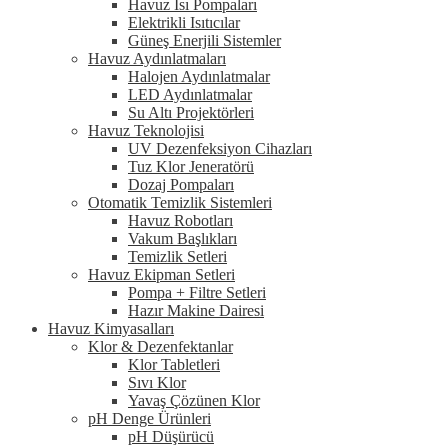
Havuz Isı Pompaları
Elektrikli Isıtıcılar
Güneş Enerjili Sistemler
Havuz Aydınlatmaları
Halojen Aydınlatmalar
LED Aydınlatmalar
Su Altı Projektörleri
Havuz Teknolojisi
UV Dezenfeksiyon Cihazları
Tuz Klor Jeneratörü
Dozaj Pompaları
Otomatik Temizlik Sistemleri
Havuz Robotları
Vakum Başlıkları
Temizlik Setleri
Havuz Ekipman Setleri
Pompa + Filtre Setleri
Hazır Makine Dairesi
Havuz Kimyasalları
Klor & Dezenfektanlar
Klor Tabletleri
Sıvı Klor
Yavaş Çözünen Klor
pH Denge Ürünleri
pH Düşürücü