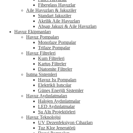
Fiberglass Havuzlar
Aile Havuzları & Jakuziler
Standart Jakuziler
Akrilik Aile Havuzları
Ahşap Jakuzi & Aile Havuzları
Havuz Ekipmanları
Havuz Pompaları
Monofaze Pompalar
Trifaze Pompalar
Havuz Filtreleri
Kum Filtreleri
Kartuş Filtreler
Diatomite Filtreler
Isıtma Sistemleri
Havuz Isı Pompaları
Elektrikli Isıtıcılar
Güneş Enerjili Sistemler
Havuz Aydınlatmaları
Halojen Aydınlatmalar
LED Aydınlatmalar
Su Altı Projektörleri
Havuz Teknolojisi
UV Dezenfeksiyon Cihazları
Tuz Klor Jeneratörü