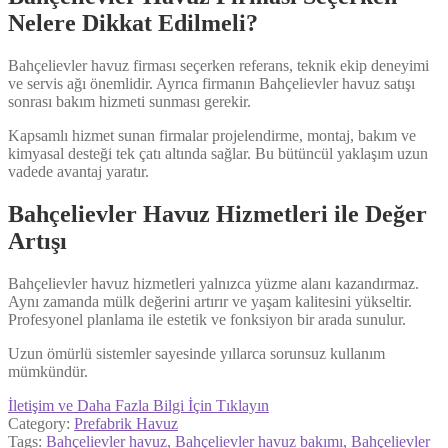
Nelere Dikkat Edilmeli?
Bahçelievler havuz firması seçerken referans, teknik ekip deneyimi
ve servis ağı önemlidir. Ayrıca firmanın Bahçelievler havuz satışı
sonrası bakım hizmeti sunması gerekir.
Kapsamlı hizmet sunan firmalar projelendirme, montaj, bakım ve
kimyasal desteği tek çatı altında sağlar. Bu bütüncül yaklaşım uzun
vadede avantaj yaratır.
Bahçelievler Havuz Hizmetleri ile Değer
Artışı
Bahçelievler havuz hizmetleri yalnızca yüzme alanı kazandırmaz.
Aynı zamanda mülk değerini artırır ve yaşam kalitesini yükseltir.
Profesyonel planlama ile estetik ve fonksiyon bir arada sunulur.
Uzun ömürlü sistemler sayesinde yıllarca sorunsuz kullanım
mümkündür.
İletişim ve Daha Fazla Bilgi İçin Tıklayın
Category:
Prefabrik Havuz
Tags:
Bahçelievler havuz
,
Bahçelievler havuz bakımı
,
Bahçelievler