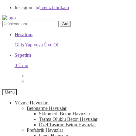
Instagram:
@havuzfabrikam
Ara:
Ara
Hesabım
Giriş Yap veya Üye Ol
Sepetim
0 Ürün
Menu
Yüzme Havuzları
Betonarme Havuzlar
Skimmerli Beton Havuzlar
Taşma Oluklu Beton Havuzlar
Özel Tasarım Beton Havuzlar
Prefabrik Havuzlar
Panel Havuzlar