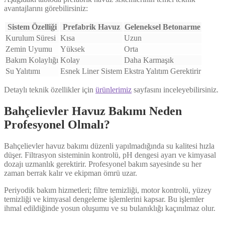
avantajlarını görebilirsiniz:
Sistem Özelliği
Prefabrik Havuz
Geleneksel Betonarme
Kurulum Süresi
Kısa
Uzun
Zemin Uyumu
Yüksek
Orta
Bakım Kolaylığı
Kolay
Daha Karmaşık
Su Yalıtımı
Esnek Liner Sistem
Ekstra Yalıtım Gerektirir
Detaylı teknik özellikler için
ürünlerimiz
sayfasını inceleyebilirsiniz.
Bahçelievler Havuz Bakımı Neden
Profesyonel Olmalı?
Bahçelievler havuz bakımı düzenli yapılmadığında su kalitesi hızla
düşer. Filtrasyon sisteminin kontrolü, pH dengesi ayarı ve kimyasal
dozajı uzmanlık gerektirir. Profesyonel bakım sayesinde su her
zaman berrak kalır ve ekipman ömrü uzar.
Periyodik bakım hizmetleri; filtre temizliği, motor kontrolü, yüzey
temizliği ve kimyasal dengeleme işlemlerini kapsar. Bu işlemler
ihmal edildiğinde yosun oluşumu ve su bulanıklığı kaçınılmaz olur.