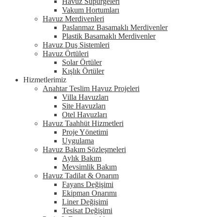
Havuz Süpürgeleri
Vakum Hortumları
Havuz Merdivenleri
Paslanmaz Basamaklı Merdivenler
Plastik Basamaklı Merdivenler
Havuz Duş Sistemleri
Havuz Örtüleri
Solar Örtüler
Kışlık Örtüler
Hizmetlerimiz
Anahtar Teslim Havuz Projeleri
Villa Havuzları
Site Havuzları
Otel Havuzları
Havuz Taahhüt Hizmetleri
Proje Yönetimi
Uygulama
Havuz Bakım Sözleşmeleri
Aylık Bakım
Mevsimlik Bakım
Havuz Tadilat & Onarım
Fayans Değişimi
Ekipman Onarımı
Liner Değişimi
Tesisat Değişimi