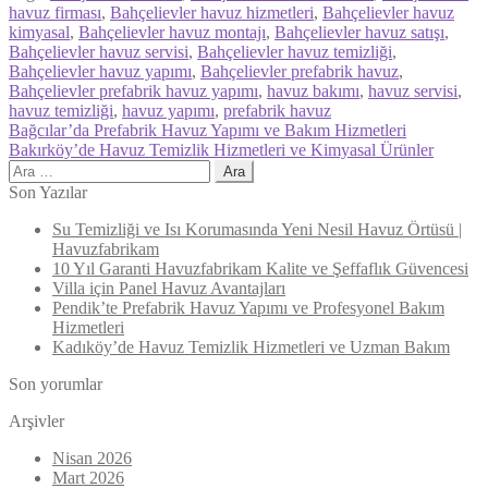
havuz firması
,
Bahçelievler havuz hizmetleri
,
Bahçelievler havuz
kimyasal
,
Bahçelievler havuz montajı
,
Bahçelievler havuz satışı
,
Bahçelievler havuz servisi
,
Bahçelievler havuz temizliği
,
Bahçelievler havuz yapımı
,
Bahçelievler prefabrik havuz
,
Bahçelievler prefabrik havuz yapımı
,
havuz bakımı
,
havuz servisi
,
havuz temizliği
,
havuz yapımı
,
prefabrik havuz
Yazı
Previous
Bağcılar’da Prefabrik Havuz Yapımı ve Bakım Hizmetleri
post:
Next
Bakırköy’de Havuz Temizlik Hizmetleri ve Kimyasal Ürünler
gezinmesi
post:
Arama:
Son Yazılar
Su Temizliği ve Isı Korumasında Yeni Nesil Havuz Örtüsü |
Havuzfabrikam
10 Yıl Garanti Havuzfabrikam Kalite ve Şeffaflık Güvencesi
Villa için Panel Havuz Avantajları
Pendik’te Prefabrik Havuz Yapımı ve Profesyonel Bakım
Hizmetleri
Kadıköy’de Havuz Temizlik Hizmetleri ve Uzman Bakım
Son yorumlar
Arşivler
Nisan 2026
Mart 2026