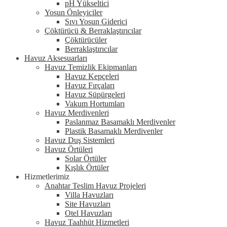
pH Yükseltici
Yosun Önleyiciler
Sıvı Yosun Giderici
Çöktürücü & Berraklaştırıcılar
Çöktürücüler
Berraklaştırıcılar
Havuz Aksesuarları
Havuz Temizlik Ekipmanları
Havuz Kepçeleri
Havuz Fırçaları
Havuz Süpürgeleri
Vakum Hortumları
Havuz Merdivenleri
Paslanmaz Basamaklı Merdivenler
Plastik Basamaklı Merdivenler
Havuz Duş Sistemleri
Havuz Örtüleri
Solar Örtüler
Kışlık Örtüler
Hizmetlerimiz
Anahtar Teslim Havuz Projeleri
Villa Havuzları
Site Havuzları
Otel Havuzları
Havuz Taahhüt Hizmetleri