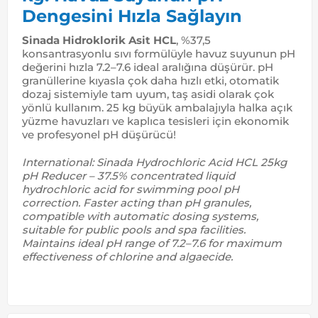
Dengesini Hızla Sağlayın
Sinada Hidroklorik Asit HCL
, %37,5
konsantrasyonlu sıvı formülüyle havuz suyunun pH
değerini hızla 7.2–7.6 ideal aralığına düşürür. pH
granüllerine kıyasla çok daha hızlı etki, otomatik
dozaj sistemiyle tam uyum, taş asidi olarak çok
yönlü kullanım. 25 kg büyük ambalajıyla halka açık
yüzme havuzları ve kaplıca tesisleri için ekonomik
ve profesyonel pH düşürücü!
International: Sinada Hydrochloric Acid HCL 25kg
pH Reducer – 37.5% concentrated liquid
hydrochloric acid for swimming pool pH
correction. Faster acting than pH granules,
compatible with automatic dosing systems,
suitable for public pools and spa facilities.
Maintains ideal pH range of 7.2–7.6 for maximum
effectiveness of chlorine and algaecide.