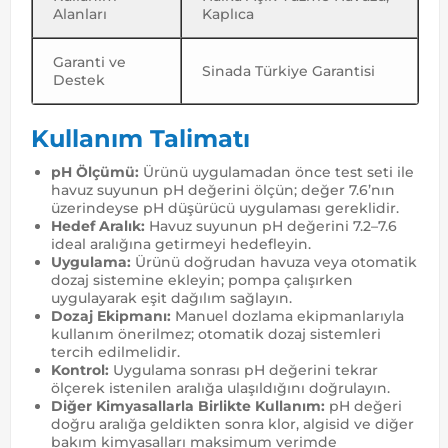
Alanları
Kaplıca
Garanti ve
Sinada Türkiye Garantisi
Destek
Kullanım Talimatı
pH Ölçümü:
Ürünü uygulamadan önce test seti ile
havuz suyunun pH değerini ölçün; değer 7.6’nın
üzerindeyse pH düşürücü uygulaması gereklidir.
Hedef Aralık:
Havuz suyunun pH değerini 7.2–7.6
ideal aralığına getirmeyi hedefleyin.
Uygulama:
Ürünü doğrudan havuza veya otomatik
dozaj sistemine ekleyin; pompa çalışırken
uygulayarak eşit dağılım sağlayın.
Dozaj Ekipmanı:
Manuel dozlama ekipmanlarıyla
kullanım önerilmez; otomatik dozaj sistemleri
tercih edilmelidir.
Kontrol:
Uygulama sonrası pH değerini tekrar
ölçerek istenilen aralığa ulaşıldığını doğrulayın.
Diğer Kimyasallarla Birlikte Kullanım:
pH değeri
doğru aralığa geldikten sonra klor, algisid ve diğer
bakım kimyasalları maksimum verimde