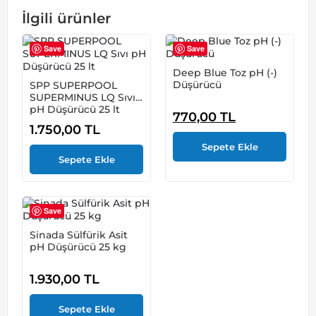
İlgili ürünler
Save
Save
Deep Blue Toz pH (-)
Düşürücü
SPP SUPERPOOL
SUPERMINUS LQ Sıvı
pH Düşürücü 25 lt
770,00
TL
1.750,00
TL
Bu
ürünün
birden
Save
fazla
varyasyonu
Sinada Sülfürik Asit
var.
pH Düşürücü 25 kg
Seçenekler
ürün
sayfasından
1.930,00
TL
seçilebilir