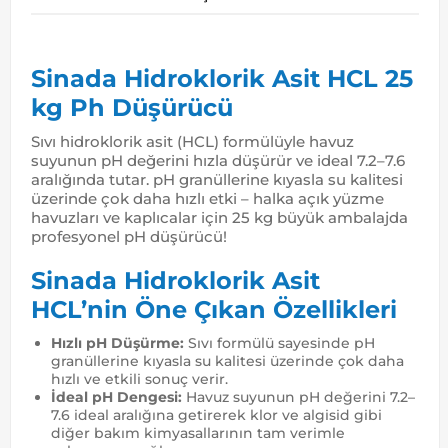
Sinada Hidroklorik Asit HCL 25
kg Ph Düşürücü
Sıvı hidroklorik asit (HCL) formülüyle havuz
suyunun pH değerini hızla düşürür ve ideal 7.2–7.6
aralığında tutar. pH granüllerine kıyasla su kalitesi
üzerinde çok daha hızlı etki – halka açık yüzme
havuzları ve kaplıcalar için 25 kg büyük ambalajda
profesyonel pH düşürücü!
Sinada Hidroklorik Asit
HCL’nin Öne Çıkan Özellikleri
Hızlı pH Düşürme:
Sıvı formülü sayesinde pH
granüllerine kıyasla su kalitesi üzerinde çok daha
hızlı ve etkili sonuç verir.
İdeal pH Dengesi:
Havuz suyunun pH değerini 7.2–
7.6 ideal aralığına getirerek klor ve algisid gibi
diğer bakım kimyasallarının tam verimle