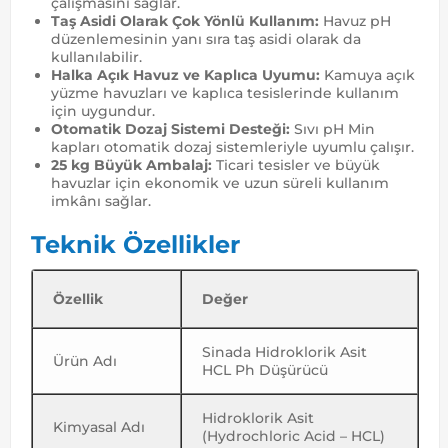
çalışmasını sağlar.
Taş Asidi Olarak Çok Yönlü Kullanım:
Havuz pH
düzenlemesinin yanı sıra taş asidi olarak da
kullanılabilir.
Halka Açık Havuz ve Kaplıca Uyumu:
Kamuya açık
yüzme havuzları ve kaplıca tesislerinde kullanım
için uygundur.
Otomatik Dozaj Sistemi Desteği:
Sıvı pH Min
kapları otomatik dozaj sistemleriyle uyumlu çalışır.
25 kg Büyük Ambalaj:
Ticari tesisler ve büyük
havuzlar için ekonomik ve uzun süreli kullanım
imkânı sağlar.
Teknik Özellikler
Özellik
Değer
Sinada Hidroklorik Asit
Ürün Adı
HCL Ph Düşürücü
Hidroklorik Asit
Kimyasal Adı
(Hydrochloric Acid – HCL)