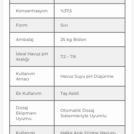
Konsantrasyon
%37,5
Form
Sıvı
Ambalaj
25 kg Bidon
İdeal Havuz pH
7.2 – 7.6
Aralığı
Kullanım
Havuz Suyu pH Düşürme
Amacı
Ek Kullanım
Taş Asidi
Dozaj
Otomatik Dozaj
Ekipmanı
Sistemleriyle Uyumlu
Uyumu
Kullanım
Halka Açık Yüzme Havuzu,