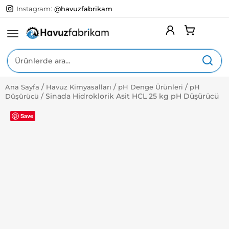
Instagram:
@havuzfabrikam
Ara:
/
/
/
Ana Sayfa
Havuz Kimyasalları
pH Denge Ürünleri
pH
Expa
Yüzme Havuzları
/
Sinada Hidroklorik Asit HCL 25 kg pH Düşürücü
Düşürücü
Child
Menu
Expa
Havuz Ekipmanları
Save
Child
Menu
Expa
Havuz Kimyasalları
Child
Menu
Expa
Havuz Aksesuarları
Child
Menu
Expa
Hizmetlerimiz
Child
Menu