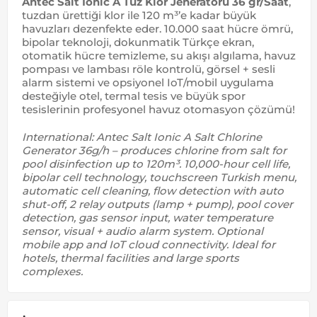
Antec Salt Ionic A Tuz Klor Jeneratörü 36 gr/Saat
,
tuzdan ürettiği klor ile 120 m³’e kadar büyük
havuzları dezenfekte eder. 10.000 saat hücre ömrü,
bipolar teknoloji, dokunmatik Türkçe ekran,
otomatik hücre temizleme, su akışı algılama, havuz
pompası ve lambası röle kontrolü, görsel + sesli
alarm sistemi ve opsiyonel IoT/mobil uygulama
desteğiyle otel, termal tesis ve büyük spor
tesislerinin profesyonel havuz otomasyon çözümü!
International: Antec Salt Ionic A Salt Chlorine
Generator 36g/h – produces chlorine from salt for
pool disinfection up to 120m³. 10,000-hour cell life,
bipolar cell technology, touchscreen Turkish menu,
automatic cell cleaning, flow detection with auto
shut-off, 2 relay outputs (lamp + pump), pool cover
detection, gas sensor input, water temperature
sensor, visual + audio alarm system. Optional
mobile app and IoT cloud connectivity. Ideal for
hotels, thermal facilities and large sports
complexes.