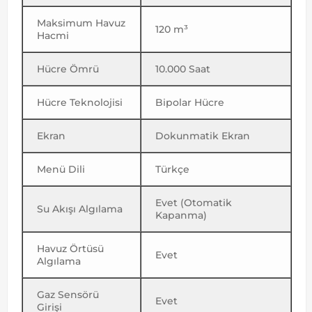
Maksimum Havuz
120 m³
Hacmi
Hücre Ömrü
10.000 Saat
Hücre Teknolojisi
Bipolar Hücre
Ekran
Dokunmatik Ekran
Menü Dili
Türkçe
Evet (Otomatik
Su Akışı Algılama
Kapanma)
Havuz Örtüsü
Evet
Algılama
Gaz Sensörü
Evet
Girişi