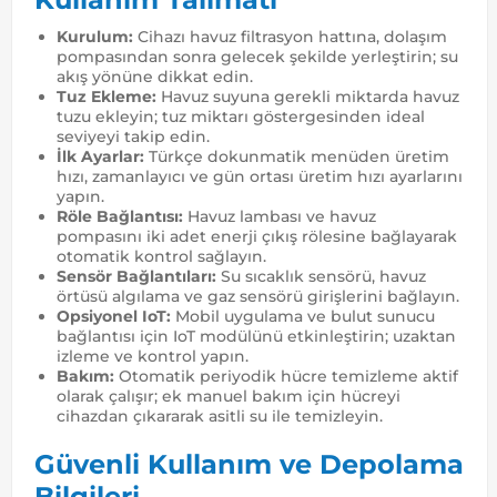
Kurulum:
Cihazı havuz filtrasyon hattına, dolaşım
pompasından sonra gelecek şekilde yerleştirin; su
akış yönüne dikkat edin.
Tuz Ekleme:
Havuz suyuna gerekli miktarda havuz
tuzu ekleyin; tuz miktarı göstergesinden ideal
seviyeyi takip edin.
İlk Ayarlar:
Türkçe dokunmatik menüden üretim
hızı, zamanlayıcı ve gün ortası üretim hızı ayarlarını
yapın.
Röle Bağlantısı:
Havuz lambası ve havuz
pompasını iki adet enerji çıkış rölesine bağlayarak
otomatik kontrol sağlayın.
Sensör Bağlantıları:
Su sıcaklık sensörü, havuz
örtüsü algılama ve gaz sensörü girişlerini bağlayın.
Opsiyonel IoT:
Mobil uygulama ve bulut sunucu
bağlantısı için IoT modülünü etkinleştirin; uzaktan
izleme ve kontrol yapın.
Bakım:
Otomatik periyodik hücre temizleme aktif
olarak çalışır; ek manuel bakım için hücreyi
cihazdan çıkararak asitli su ile temizleyin.
Güvenli Kullanım ve Depolama
Bilgileri