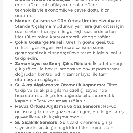
enerji tüketimi sağlayan bipolar hücre
teknolojisiyle ekonomik ve çevre dostu klor
üretimi.
Manuel Çalışma ve Gün Ortası Üretim Hızı Ayarı:
Standart çalışma modunun yanı sıra gün ortası için
özel üretim hızı ayarı ile güneşli saatlerde artan
klor tüketimine karşı otomatik denge sağlar.
Çoklu Gösterge Paneli:
Üretim göstergesi, tuz
miktarı göstergesi ve hücre çalışma süresi
göstergesi tek ekranda; tüm sistem bilgisini anlık
takip edin.
Zamanlayıcı ve Enerji Çıkış Röleleri:
İki adet enerji
çıkış rölesi ile havuz lambası ve havuz pompasını
doğrudan kontrol edin; zamanlayıcı ile tam
otomasyon sağlayın.
Su Akışı Algılama ve Otomatik Kapanma:
Filtre
takip ve su akışı algılama özelliği sayesinde
hücreden su akışı olmadığında cihaz otomatik
kapanır; hücre koruması sağlanır.
Havuz Örtüsü Algılama ve Gaz Sensörü:
Havuz
örtüsü algılama ve gaz sensörü girişleri ile gelişmiş
güvenlik ve akıllı çalışma modu.
Su Sıcaklık Sensörü:
Su sıcaklık sensörü girişi
sayesinde sıcaklığa bağlı klor tüketimini takip
eder ve üretimi optimize eder.