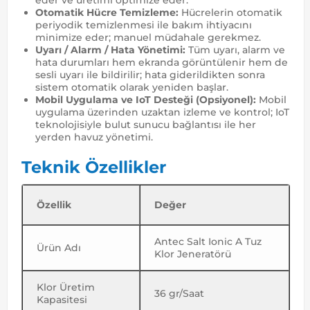
Otomatik Hücre Temizleme:
Hücrelerin otomatik
periyodik temizlenmesi ile bakım ihtiyacını
minimize eder; manuel müdahale gerekmez.
Uyarı / Alarm / Hata Yönetimi:
Tüm uyarı, alarm ve
hata durumları hem ekranda görüntülenir hem de
sesli uyarı ile bildirilir; hata giderildikten sonra
sistem otomatik olarak yeniden başlar.
Mobil Uygulama ve IoT Desteği (Opsiyonel):
Mobil
uygulama üzerinden uzaktan izleme ve kontrol; IoT
teknolojisiyle bulut sunucu bağlantısı ile her
yerden havuz yönetimi.
Teknik Özellikler
Özellik
Değer
Antec Salt Ionic A Tuz
Ürün Adı
Klor Jeneratörü
Klor Üretim
36 gr/Saat
Kapasitesi