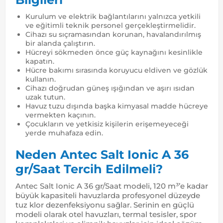
Kurulum ve elektrik bağlantılarını yalnızca yetkili
ve eğitimli teknik personel gerçekleştirmelidir.
Cihazı su sıçramasından korunan, havalandırılmış
bir alanda çalıştırın.
Hücreyi sökmeden önce güç kaynağını kesinlikle
kapatın.
Hücre bakımı sırasında koruyucu eldiven ve gözlük
kullanın.
Cihazı doğrudan güneş ışığından ve aşırı ısıdan
uzak tutun.
Havuz tuzu dışında başka kimyasal madde hücreye
vermekten kaçının.
Çocukların ve yetkisiz kişilerin erişemeyeceği
yerde muhafaza edin.
Neden Antec Salt Ionic A 36
gr/Saat Tercih Edilmeli?
Antec Salt Ionic A 36 gr/Saat modeli, 120 m³’e kadar
büyük kapasiteli havuzlarda profesyonel düzeyde
tuz klor dezenfeksiyonu sağlar. Serinin en güçlü
modeli olarak otel havuzları, termal tesisler, spor