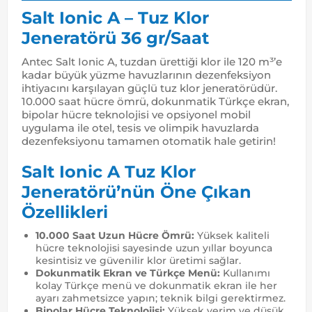
Salt Ionic A – Tuz Klor
Jeneratörü 36 gr/Saat
Antec Salt Ionic A, tuzdan ürettiği klor ile 120 m³’e
kadar büyük yüzme havuzlarının dezenfeksiyon
ihtiyacını karşılayan güçlü tuz klor jeneratörüdür.
10.000 saat hücre ömrü, dokunmatik Türkçe ekran,
bipolar hücre teknolojisi ve opsiyonel mobil
uygulama ile otel, tesis ve olimpik havuzlarda
dezenfeksiyonu tamamen otomatik hale getirin!
Salt Ionic A Tuz Klor
Jeneratörü’nün Öne Çıkan
Özellikleri
10.000 Saat Uzun Hücre Ömrü:
Yüksek kaliteli
hücre teknolojisi sayesinde uzun yıllar boyunca
kesintisiz ve güvenilir klor üretimi sağlar.
Dokunmatik Ekran ve Türkçe Menü:
Kullanımı
kolay Türkçe menü ve dokunmatik ekran ile her
ayarı zahmetsizce yapın; teknik bilgi gerektirmez.
Bipolar Hücre Teknolojisi:
Yüksek verim ve düşük