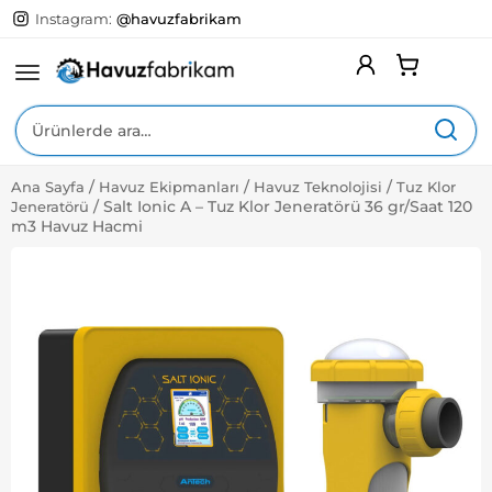
Instagram:
@havuzfabrikam
Ara:
/
/
/
Ana Sayfa
Havuz Ekipmanları
Havuz Teknolojisi
Tuz Klor
Expa
Yüzme Havuzları
/
Salt Ionic A – Tuz Klor Jeneratörü 36 gr/Saat 120
Jeneratörü
Child
m3 Havuz Hacmi
Menu
Expa
Havuz Ekipmanları
Child
Menu
Expa
Havuz Kimyasalları
Child
Menu
Expa
Havuz Aksesuarları
Child
Menu
Expa
Hizmetlerimiz
Child
Menu