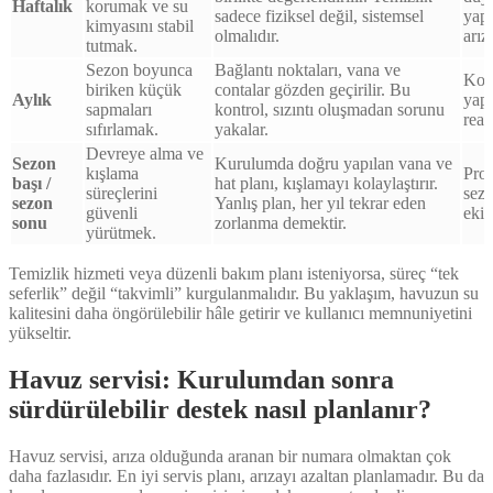
Haftalık
korumak ve su
sadece fiziksel değil, sistemsel
yapı
kimyasını stabil
olmalıdır.
arız
tutmak.
Sezon boyunca
Bağlantı noktaları, vana ve
Kont
biriken küçük
contalar gözden geçirilir. Bu
Aylık
yapı
sapmaları
kontrol, sızıntı oluşmadan sorunu
reak
sıfırlamak.
yakalar.
Devreye alma ve
Sezon
Kurulumda doğru yapılan vana ve
kışlama
Prof
başı /
hat planı, kışlamayı kolaylaştırır.
süreçlerini
sezo
sezon
Yanlış plan, her yıl tekrar eden
güvenli
eki
sonu
zorlanma demektir.
yürütmek.
Temizlik hizmeti veya düzenli bakım planı isteniyorsa, süreç “tek
seferlik” değil “takvimli” kurgulanmalıdır. Bu yaklaşım, havuzun su
kalitesini daha öngörülebilir hâle getirir ve kullanıcı memnuniyetini
yükseltir.
Havuz servisi: Kurulumdan sonra
sürdürülebilir destek nasıl planlanır?
Havuz servisi, arıza olduğunda aranan bir numara olmaktan çok
daha fazlasıdır. En iyi servis planı, arızayı azaltan planlamadır. Bu da