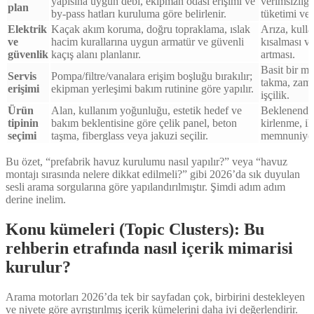
yapısına uygun debi, ekipman odası erişimi ve
verimsizliğ
plan
by-pass hatları kuruluma göre belirlenir.
tüketimi ve 
Elektrik
Kaçak akım koruma, doğru topraklama, ıslak
Arıza, kulla
ve
hacim kurallarına uygun armatür ve güvenli
kısalması ve
güvenlik
kaçış alanı planlanır.
artması.
Basit bir m
Servis
Pompa/filtre/vanalara erişim boşluğu bırakılır;
takma, zama
erişimi
ekipman yerleşimi bakım rutinine göre yapılır.
işçilik.
Ürün
Alan, kullanım yoğunluğu, estetik hedef ve
Beklenenden
tipinin
bakım beklentisine göre çelik panel, beton
kirlenme, ih
seçimi
taşma, fiberglass veya jakuzi seçilir.
memnuniyets
Bu özet, “prefabrik havuz kurulumu nasıl yapılır?” veya “havuz
montajı sırasında nelere dikkat edilmeli?” gibi 2026’da sık duyulan
sesli arama sorgularına göre yapılandırılmıştır. Şimdi adım adım
derine inelim.
Konu kümeleri (Topic Clusters): Bu
rehberin etrafında nasıl içerik mimarisi
kurulur?
Arama motorları 2026’da tek bir sayfadan çok, birbirini destekleyen
ve niyete göre ayrıştırılmış içerik kümelerini daha iyi değerlendirir.