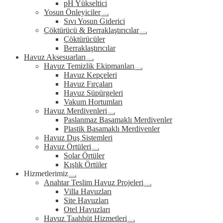
pH Yükseltici
menu
Yosun Önleyiciler
Expand
Sıvı Yosun Giderici
child
Çöktürücü & Berraklaştırıcılar
menu
Expand
Çöktürücüler
child
Berraklaştırıcılar
menu
Havuz Aksesuarları
Expand
Havuz Temizlik Ekipmanları
child
Expand
Havuz Kepçeleri
menu
child
Havuz Fırçaları
menu
Havuz Süpürgeleri
Vakum Hortumları
Havuz Merdivenleri
Expand
Paslanmaz Basamaklı Merdivenler
child
Plastik Basamaklı Merdivenler
menu
Havuz Duş Sistemleri
Havuz Örtüleri
Expand
Solar Örtüler
child
Kışlık Örtüler
menu
Hizmetlerimiz
Expand
Anahtar Teslim Havuz Projeleri
child
Expand
Villa Havuzları
menu
child
Site Havuzları
menu
Otel Havuzları
Havuz Taahhüt Hizmetleri