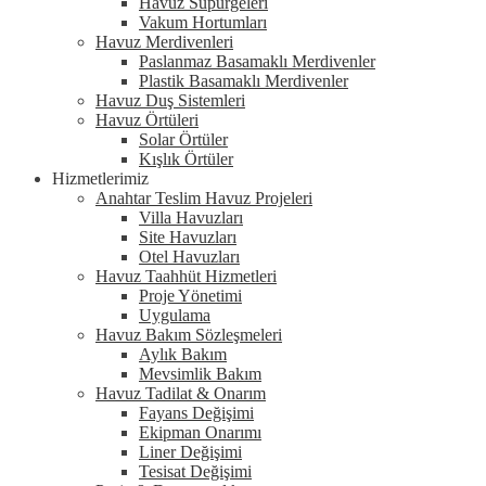
Havuz Süpürgeleri
Vakum Hortumları
Havuz Merdivenleri
Paslanmaz Basamaklı Merdivenler
Plastik Basamaklı Merdivenler
Havuz Duş Sistemleri
Havuz Örtüleri
Solar Örtüler
Kışlık Örtüler
Hizmetlerimiz
Anahtar Teslim Havuz Projeleri
Villa Havuzları
Site Havuzları
Otel Havuzları
Havuz Taahhüt Hizmetleri
Proje Yönetimi
Uygulama
Havuz Bakım Sözleşmeleri
Aylık Bakım
Mevsimlik Bakım
Havuz Tadilat & Onarım
Fayans Değişimi
Ekipman Onarımı
Liner Değişimi
Tesisat Değişimi