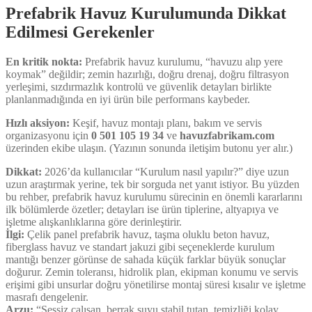
Prefabrik Havuz Kurulumunda Dikkat
Edilmesi Gerekenler
En kritik nokta:
Prefabrik havuz kurulumu, “havuzu alıp yere
koymak” değildir; zemin hazırlığı, doğru drenaj, doğru filtrasyon
yerleşimi, sızdırmazlık kontrolü ve güvenlik detayları birlikte
planlanmadığında en iyi ürün bile performans kaybeder.
Hızlı aksiyon:
Keşif, havuz montajı planı, bakım ve servis
organizasyonu için
0 501 105 19 34
ve
havuzfabrikam.com
üzerinden ekibe ulaşın. (Yazının sonunda iletişim butonu yer alır.)
Dikkat:
2026’da kullanıcılar “Kurulum nasıl yapılır?” diye uzun
uzun araştırmak yerine, tek bir sorguda net yanıt istiyor. Bu yüzden
bu rehber, prefabrik havuz kurulumu sürecinin en önemli kararlarını
ilk bölümlerde özetler; detayları ise ürün tiplerine, altyapıya ve
işletme alışkanlıklarına göre derinleştirir.
İlgi:
Çelik panel prefabrik havuz, taşma oluklu beton havuz,
fiberglass havuz ve standart jakuzi gibi seçeneklerde kurulum
mantığı benzer görünse de sahada küçük farklar büyük sonuçlar
doğurur. Zemin toleransı, hidrolik plan, ekipman konumu ve servis
erişimi gibi unsurlar doğru yönetilirse montaj süresi kısalır ve işletme
masrafı dengelenir.
Arzu:
“Sessiz çalışan, berrak suyu stabil tutan, temizliği kolay,