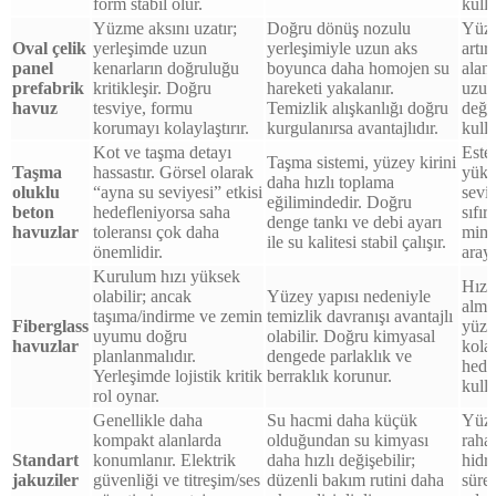
form stabil olur.
kulla
Yüzme aksını uzatır;
Doğru dönüş nozulu
Yüzm
Oval çelik
yerleşimde uzun
yerleşimiyle uzun aks
artır
panel
kenarların doğruluğu
boyunca daha homojen su
alanı
prefabrik
kritikleşir. Doğru
hareketi yakalanır.
uzun
havuz
tesviye, formu
Temizlik alışkanlığı doğru
değe
korumayı kolaylaştırır.
kurgulanırsa avantajlıdır.
kulla
Kot ve taşma detayı
Estet
Taşma sistemi, yüzey kirini
Taşma
hassastır. Görsel olarak
yüks
daha hızlı toplama
oluklu
“ayna su seviyesi” etkisi
sevi
eğilimindedir. Doğru
beton
hedefleniyorsa saha
sıfır
denge tankı ve debi ayarı
havuzlar
toleransı çok daha
mima
ile su kalitesi stabil çalışır.
önemlidir.
araya
Kurulum hızı yüksek
Hızl
olabilir; ancak
Yüzey yapısı nedeniyle
alma
taşıma/indirme ve zemin
temizlik davranışı avantajlı
Fiberglass
yüze
uyumu doğru
olabilir. Doğru kimyasal
havuzlar
kola
planlanmalıdır.
dengede parlaklık ve
hede
Yerleşimde lojistik kritik
berraklık korunur.
kulla
rol oynar.
Genellikle daha
Su hacmi daha küçük
Yüzm
kompakt alanlarda
olduğundan su kimyası
raha
Standart
konumlanır. Elektrik
daha hızlı değişebilir;
hidro
jakuziler
güvenliği ve titreşim/ses
düzenli bakım rutini daha
sürel