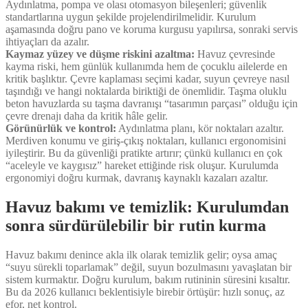
Aydınlatma, pompa ve olası otomasyon bileşenleri; güvenlik
standartlarına uygun şekilde projelendirilmelidir. Kurulum
aşamasında doğru pano ve koruma kurgusu yapılırsa, sonraki servis
ihtiyaçları da azalır.
Kaymaz yüzey ve düşme riskini azaltma:
Havuz çevresinde
kayma riski, hem günlük kullanımda hem de çocuklu ailelerde en
kritik başlıktır. Çevre kaplaması seçimi kadar, suyun çevreye nasıl
taşındığı ve hangi noktalarda biriktiği de önemlidir. Taşma oluklu
beton havuzlarda su taşma davranışı “tasarımın parçası” olduğu için
çevre drenajı daha da kritik hâle gelir.
Görünürlük ve kontrol:
Aydınlatma planı, kör noktaları azaltır.
Merdiven konumu ve giriş-çıkış noktaları, kullanıcı ergonomisini
iyileştirir. Bu da güvenliği pratikte artırır; çünkü kullanıcı en çok
“aceleyle ve kaygısız” hareket ettiğinde risk oluşur. Kurulumda
ergonomiyi doğru kurmak, davranış kaynaklı kazaları azaltır.
Havuz bakımı ve temizlik: Kurulumdan
sonra sürdürülebilir bir rutin kurma
Havuz bakımı denince akla ilk olarak temizlik gelir; oysa amaç
“suyu sürekli toparlamak” değil, suyun bozulmasını yavaşlatan bir
sistem kurmaktır. Doğru kurulum, bakım rutininin süresini kısaltır.
Bu da 2026 kullanıcı beklentisiyle birebir örtüşür: hızlı sonuç, az
efor, net kontrol.