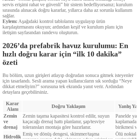
servis erişimi rahat ve güvenli” bir sistem hedefliyorsanız; kurulum
sırasında alınacak doğru kararlar, yıllarca daha az sorunla kullanım
sağlar.
Eylem:
Aşağıdaki kontrol tablolarını uygulayıp ürün
karşılaştırmasını okuyun; ardından keşif ve kurulum planı için
iletişim sayfasından randevu oluşturun.
2026’da prefabrik havuz kurulumu: En
hızlı doğru karar için “ilk 10 dakika”
özeti
Bu bölüm, uzun girişleri atlayıp doğrudan sonuca gitmek isteyenler
için tasarlandı. Sesli arama yapan kullanıcıların sık sorduğu “Neye
dikkat etmeliyim?” sorusuna tek ekranda yanıt verir. Ardından
detaylara geçebilirsiniz.
Karar
Doğru Yaklaşım
Yanlış Ya
Alanı
Zemin
Zemin taşıma kapasitesi kontrol edilir, suyun
Panelde yam
ve
kaçacağı drenaj hattı planlanır, şap/tesviye
kaplamada g
drenaj
toleransları montaja göre hazırlanır.
birikmesi v
Emiş ve dönüş dengesi, skimmer/taşma
Ölü noktalar
Hidrolik