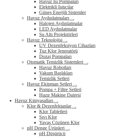
Havuz Isı Pompaları
child
Elektrikli Isıtıcılar
menu
Güneş Enerjili Sistemler
Havuz Aydınlatmaları
Expand
Halojen Aydınlatmalar
child
LED Aydınlatmalar
menu
Su Altı Projektörleri
Havuz Teknolojisi
Expand
UV Dezenfeksiyon Cihazları
child
Tuz Klor Jeneratörü
menu
Dozaj Pompaları
Otomatik Temizlik Sistemleri
Expand
Havuz Robotları
child
Vakum Başlıkları
menu
Temizlik Setleri
Havuz Ekipman Setleri
Expand
Pompa + Filtre Setleri
child
Hazır Makine Dairesi
menu
Havuz Kimyasalları
Expand
Klor & Dezenfektanlar
child
Expand
Klor Tabletleri
menu
child
Sıvı Klor
menu
Yavaş Çözünen Klor
pH Denge Ürünleri
Expand
pH Düşürücü
child