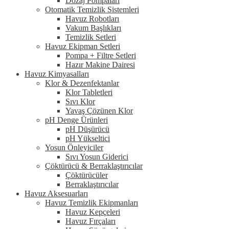
Dozaj Pompaları
Otomatik Temizlik Sistemleri
Havuz Robotları
Vakum Başlıkları
Temizlik Setleri
Havuz Ekipman Setleri
Pompa + Filtre Setleri
Hazır Makine Dairesi
Havuz Kimyasalları
Klor & Dezenfektanlar
Klor Tabletleri
Sıvı Klor
Yavaş Çözünen Klor
pH Denge Ürünleri
pH Düşürücü
pH Yükseltici
Yosun Önleyiciler
Sıvı Yosun Giderici
Çöktürücü & Berraklaştırıcılar
Çöktürücüler
Berraklaştırıcılar
Havuz Aksesuarları
Havuz Temizlik Ekipmanları
Havuz Kepçeleri
Havuz Fırçaları