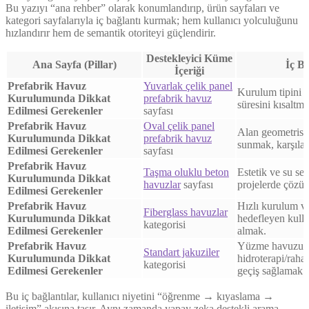
Bu yazıyı “ana rehber” olarak konumlandırıp, ürün sayfaları ve
kategori sayfalarıyla iç bağlantı kurmak; hem kullanıcı yolculuğunu
hızlandırır hem de semantik otoriteyi güçlendirir.
Destekleyici Küme
Ana Sayfa (Pillar)
İç B
İçeriği
Prefabrik Havuz
Yuvarlak çelik panel
Kurulum tipini ür
Kurulumunda Dikkat
prefabrik havuz
süresini kısaltma
Edilmesi Gerekenler
sayfası
Prefabrik Havuz
Oval çelik panel
Alan geometrisin
Kurulumunda Dikkat
prefabrik havuz
sunmak, karşılaş
Edilmesi Gerekenler
sayfası
Prefabrik Havuz
Taşma oluklu beton
Estetik ve su se
Kurulumunda Dikkat
havuzlar
sayfası
projelerde çözü
Edilmesi Gerekenler
Prefabrik Havuz
Hızlı kurulum v
Fiberglass havuzlar
Kurulumunda Dikkat
hedefleyen kull
kategorisi
Edilmesi Gerekenler
almak.
Prefabrik Havuz
Yüzme havuzu y
Standart jakuziler
Kurulumunda Dikkat
hidroterapi/rahat
kategorisi
Edilmesi Gerekenler
geçiş sağlamak.
Bu iç bağlantılar, kullanıcı niyetini “öğrenme → kıyaslama →
iletişim” akışına taşır. Aynı zamanda yapay zeka destekli arama