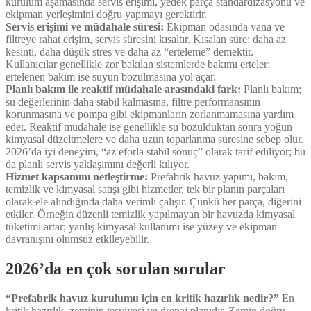
kurulum aşamasında servis erişimi, yedek parça standardizasyonu ve
ekipman yerleşimini doğru yapmayı gerektirir.
Servis erişimi ve müdahale süresi:
Ekipman odasında vana ve
filtreye rahat erişim, servis süresini kısaltır. Kısalan süre; daha az
kesinti, daha düşük stres ve daha az “erteleme” demektir.
Kullanıcılar genellikle zor bakılan sistemlerde bakımı erteler;
ertelenen bakım ise suyun bozulmasına yol açar.
Planlı bakım ile reaktif müdahale arasındaki fark:
Planlı bakım;
su değerlerinin daha stabil kalmasına, filtre performansının
korunmasına ve pompa gibi ekipmanların zorlanmamasına yardım
eder. Reaktif müdahale ise genellikle su bozulduktan sonra yoğun
kimyasal düzeltmelere ve daha uzun toparlanma süresine sebep olur.
2026’da iyi deneyim, “az eforla stabil sonuç” olarak tarif ediliyor; bu
da planlı servis yaklaşımını değerli kılıyor.
Hizmet kapsamını netleştirme:
Prefabrik havuz yapımı, bakım,
temizlik ve kimyasal satışı gibi hizmetler, tek bir planın parçaları
olarak ele alındığında daha verimli çalışır. Çünkü her parça, diğerini
etkiler. Örneğin düzenli temizlik yapılmayan bir havuzda kimyasal
tüketimi artar; yanlış kimyasal kullanımı ise yüzey ve ekipman
davranışını olumsuz etkileyebilir.
2026’da en çok sorulan sorular
“Prefabrik havuz kurulumu için en kritik hazırlık nedir?”
En
kritik hazırlık, zeminin tesviyesi ve drenaj planıdır. Zemin doğru