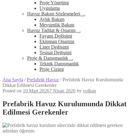
Expand
Proje Yönetimi
child
Uygulama
menu
Havuz Bakım Sözleşmeleri
Expand
Aylık Bakım
child
Mevsimlik Bakım
menu
Havuz Tadilat & Onarım
Expand
Fayans Değişimi
child
Ekipman Onarımı
menu
Liner Değişimi
Tesisat Değişimi
Proje & Danışmanlık
Expand
Teknik Danışmanlık
child
Proje Çizimi
menu
Ana Sayfa
/
Prefabrik Havuz
/
Prefabrik Havuz Kurulumunda
Dikkat Edilmesi Gerekenler
Posted on
10 Mart 2026
7 Nisan 2026
by
volkan
Prefabrik Havuz Kurulumunda Dikkat
Edilmesi Gerekenler