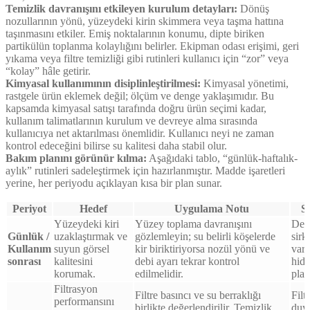
Temizlik davranışını etkileyen kurulum detayları:
Dönüş
nozullarının yönü, yüzeydeki kirin skimmera veya taşma hattına
taşınmasını etkiler. Emiş noktalarının konumu, dipte biriken
partikülün toplanma kolaylığını belirler. Ekipman odası erişimi, geri
yıkama veya filtre temizliği gibi rutinleri kullanıcı için “zor” veya
“kolay” hâle getirir.
Kimyasal kullanımının disiplinleştirilmesi:
Kimyasal yönetimi,
rastgele ürün eklemek değil; ölçüm ve denge yaklaşımıdır. Bu
kapsamda kimyasal satışı tarafında doğru ürün seçimi kadar,
kullanım talimatlarının kurulum ve devreye alma sırasında
kullanıcıya net aktarılması önemlidir. Kullanıcı neyi ne zaman
kontrol edeceğini bilirse su kalitesi daha stabil olur.
Bakım planını görünür kılma:
Aşağıdaki tablo, “günlük-haftalık-
aylık” rutinleri sadeleştirmek için hazırlanmıştır. Madde işaretleri
yerine, her periyodu açıklayan kısa bir plan sunar.
Periyot
Hedef
Uygulama Notu
S
Yüzeydeki kiri
Yüzey toplama davranışını
Deb
Günlük /
uzaklaştırmak ve
gözlemleyin; su belirli köşelerde
sirk
Kullanım
suyun görsel
kir biriktiriyorsa nozül yönü ve
vars
sonrası
kalitesini
debi ayarı tekrar kontrol
hidr
korumak.
edilmelidir.
plan
Filtrasyon
Filtre basıncı ve su berraklığı
Filt
performansını
birlikte değerlendirilir. Temizlik
duy