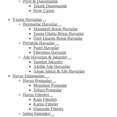
Proje & Danışmanlık
Teknik Danışmanlık
Proje Çizimi
Yüzme Havuzları
Expand
Betonarme Havuzlar
child
Expand
Skimmerli Beton Havuzlar
menu
child
Taşma Oluklu Beton Havuzlar
menu
Özel Tasarım Beton Havuzlar
Prefabrik Havuzlar
Expand
Panel Havuzlar
child
Fiberglass Havuzlar
menu
Aile Havuzları & Jakuziler
Expand
Standart Jakuziler
child
Akrilik Aile Havuzları
menu
Ahşap Jakuzi & Aile Havuzları
Havuz Ekipmanları
Expand
Havuz Pompaları
child
Expand
Monofaze Pompalar
menu
child
Trifaze Pompalar
menu
Havuz Filtreleri
Expand
Kum Filtreleri
child
Kartuş Filtreler
menu
Diatomite Filtreler
Isıtma Sistemleri
Expand