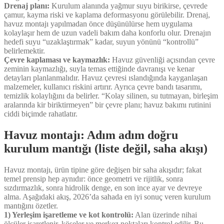
Drenaj planı:
Kurulum alanında yağmur suyu birikirse, çevrede
çamur, kayma riski ve kaplama deformasyonu görülebilir. Drenaj,
havuz montajı yapılmadan önce düşünülürse hem uygulama
kolaylaşır hem de uzun vadeli bakım daha konforlu olur. Drenajın
hedefi suyu “uzaklaştırmak” kadar, suyun yönünü “kontrollü”
belirlemektir.
Çevre kaplaması ve kaymazlık:
Havuz güvenliği açısından çevre
zeminin kaymazlığı, suyla temas ettiğinde davranışı ve kenar
detayları planlanmalıdır. Havuz çevresi ıslandığında kayganlaşan
malzemeler, kullanıcı riskini artırır. Ayrıca çevre bandı tasarımı,
temizlik kolaylığını da belirler. “Kolay silinen, su tutmayan, birleşim
aralarında kir biriktirmeyen” bir çevre planı; havuz bakımı rutinini
ciddi biçimde rahatlatır.
Havuz montajı: Adım adım doğru
kurulum mantığı (liste değil, saha akışı)
Havuz montajı, ürün tipine göre değişen bir saha akışıdır; fakat
temel prensip hep aynıdır: önce geometri ve rijitlik, sonra
sızdırmazlık, sonra hidrolik denge, en son ince ayar ve devreye
alma. Aşağıdaki akış, 2026’da sahada en iyi sonuç veren kurulum
mantığını özetler.
1) Yerleşim işaretleme ve kot kontrolü:
Alan üzerinde nihai
ölçüler işaretlenir, köşeler ve merkez noktaları kontrol edilir. Bu