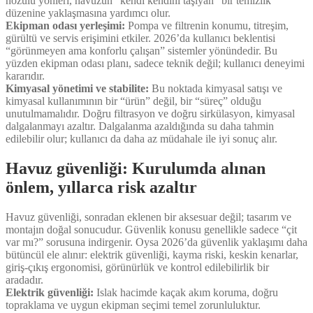
nozulu yönleri, havuzun “kendi kendini taşıyan” bir temizlik
düzenine yaklaşmasına yardımcı olur.
Ekipman odası yerleşimi:
Pompa ve filtrenin konumu, titreşim,
gürültü ve servis erişimini etkiler. 2026’da kullanıcı beklentisi
“görünmeyen ama konforlu çalışan” sistemler yönündedir. Bu
yüzden ekipman odası planı, sadece teknik değil; kullanıcı deneyimi
kararıdır.
Kimyasal yönetimi ve stabilite:
Bu noktada kimyasal satışı ve
kimyasal kullanımının bir “ürün” değil, bir “süreç” olduğu
unutulmamalıdır. Doğru filtrasyon ve doğru sirkülasyon, kimyasal
dalgalanmayı azaltır. Dalgalanma azaldığında su daha tahmin
edilebilir olur; kullanıcı da daha az müdahale ile iyi sonuç alır.
Havuz güvenliği: Kurulumda alınan
önlem, yıllarca risk azaltır
Havuz güvenliği, sonradan eklenen bir aksesuar değil; tasarım ve
montajın doğal sonucudur. Güvenlik konusu genellikle sadece “çit
var mı?” sorusuna indirgenir. Oysa 2026’da güvenlik yaklaşımı daha
bütüncül ele alınır: elektrik güvenliği, kayma riski, keskin kenarlar,
giriş-çıkış ergonomisi, görünürlük ve kontrol edilebilirlik bir
aradadır.
Elektrik güvenliği:
Islak hacimde kaçak akım koruma, doğru
topraklama ve uygun ekipman seçimi temel zorunluluktur.