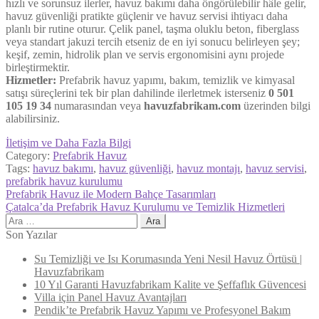
hızlı ve sorunsuz ilerler, havuz bakımı daha öngörülebilir hâle gelir,
havuz güvenliği pratikte güçlenir ve havuz servisi ihtiyacı daha
planlı bir rutine oturur. Çelik panel, taşma oluklu beton, fiberglass
veya standart jakuzi tercih etseniz de en iyi sonucu belirleyen şey;
keşif, zemin, hidrolik plan ve servis ergonomisini aynı projede
birleştirmektir.
Hizmetler:
Prefabrik havuz yapımı, bakım, temizlik ve kimyasal
satışı süreçlerini tek bir plan dahilinde ilerletmek isterseniz
0 501
105 19 34
numarasından veya
havuzfabrikam.com
üzerinden bilgi
alabilirsiniz.
İletişim ve Daha Fazla Bilgi
Category:
Prefabrik Havuz
Tags:
havuz bakımı
,
havuz güvenliği
,
havuz montajı
,
havuz servisi
,
prefabrik havuz kurulumu
Yazı
Previous
Prefabrik Havuz ile Modern Bahçe Tasarımları
post:
Next
Çatalca’da Prefabrik Havuz Kurulumu ve Temizlik Hizmetleri
gezinmesi
post:
Arama:
Son Yazılar
Su Temizliği ve Isı Korumasında Yeni Nesil Havuz Örtüsü |
Havuzfabrikam
10 Yıl Garanti Havuzfabrikam Kalite ve Şeffaflık Güvencesi
Villa için Panel Havuz Avantajları
Pendik’te Prefabrik Havuz Yapımı ve Profesyonel Bakım