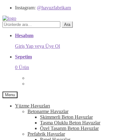
Instagram:
@havuzfabrikam
Ara:
Ara
Hesabım
Giriş Yap veya Üye Ol
Sepetim
0 Ürün
Menu
Yüzme Havuzları
Betonarme Havuzlar
Skimmerli Beton Havuzlar
Taşma Oluklu Beton Havuzlar
Özel Tasarım Beton Havuzlar
Prefabrik Havuzlar
Panel Havuzlar