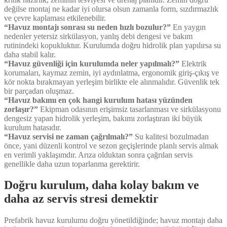
değilse montaj ne kadar iyi olursa olsun zamanla form, sızdırmazlık
ve çevre kaplaması etkilenebilir.
“Havuz montajı sonrası su neden hızlı bozulur?”
En yaygın
nedenler yetersiz sirkülasyon, yanlış debi dengesi ve bakım
rutinindeki kopukluktur. Kurulumda doğru hidrolik plan yapılırsa su
daha stabil kalır.
“Havuz güvenliği için kurulumda neler yapılmalı?”
Elektrik
korumaları, kaymaz zemin, iyi aydınlatma, ergonomik giriş-çıkış ve
kör nokta bırakmayan yerleşim birlikte ele alınmalıdır. Güvenlik tek
bir parçadan oluşmaz.
“Havuz bakımı en çok hangi kurulum hatası yüzünden
zorlaşır?”
Ekipman odasının erişimsiz tasarlanması ve sirkülasyonu
dengesiz yapan hidrolik yerleşim, bakımı zorlaştıran iki büyük
kurulum hatasıdır.
“Havuz servisi ne zaman çağrılmalı?”
Su kalitesi bozulmadan
önce, yani düzenli kontrol ve sezon geçişlerinde planlı servis almak
en verimli yaklaşımdır. Arıza olduktan sonra çağrılan servis
genellikle daha uzun toparlanma gerektirir.
Doğru kurulum, daha kolay bakım ve
daha az servis stresi demektir
Prefabrik havuz kurulumu doğru yönetildiğinde; havuz montajı daha