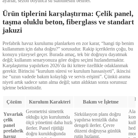
ayarlar, sezon boyunca su stabilitesini belirler.
Ürün tiplerini karşılaştırma: Çelik panel,
taşma oluklu beton, fiberglass ve standart
jakuzi
Prefabrik havuz kurulumu planlarken en zor karar, “hangi tip benim
kullanımım için daha doğru?” sorusudur. Rakip içeriklerin çoğu, bu
konuyu yüzeysel geçer. Burada amaç, tek bir doğruyu dayatmak
değil; kullanım senaryonuza göre doğru seçimi hızlandırmaktır.
Karşılaştırma yapılırken 2026’da iki kritere özellikle odaklanmak
gerekir. Birincisi “kurulum süresi ve kurulum hassasiyeti”, ikincisi
ise “uzun vadede bakım kolaylığı ve servis erişimi”. Çünkü arama
niyeti artık sadece satın alma değil; satın aldıktan sonra sorunsuz
işletme beklentisidir.
K
Çözüm
Kurulum Karakteri
Bakım ve İşletme
Geometrisi simetrik
Alan
Yuvarlak
Sirkülasyon planı doğru
olduğu için kurulumda
komp
çelik
yapılırsa temizlik daha
ölçü yönetimi daha hızlı
kull
panel
dengeli ilerler. Çevre
ilerler. Panel rijitliği
hedef
prefabrik
düzeni doğruysa günlük
doğru kurulduğunda
mont
havuz
rutin hızlanır.