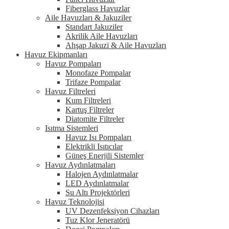
Fiberglass Havuzlar
Aile Havuzları & Jakuziler
Standart Jakuziler
Akrilik Aile Havuzları
Ahşap Jakuzi & Aile Havuzları
Havuz Ekipmanları
Havuz Pompaları
Monofaze Pompalar
Trifaze Pompalar
Havuz Filtreleri
Kum Filtreleri
Kartuş Filtreler
Diatomite Filtreler
Isıtma Sistemleri
Havuz Isı Pompaları
Elektrikli Isıtıcılar
Güneş Enerjili Sistemler
Havuz Aydınlatmaları
Halojen Aydınlatmalar
LED Aydınlatmalar
Su Altı Projektörleri
Havuz Teknolojisi
UV Dezenfeksiyon Cihazları
Tuz Klor Jeneratörü