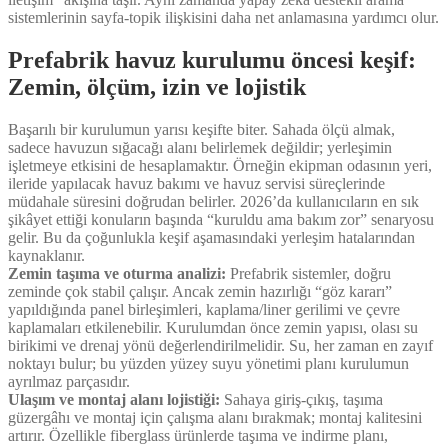
sistemlerinin sayfa-topik ilişkisini daha net anlamasına yardımcı olur.
Prefabrik havuz kurulumu öncesi keşif:
Zemin, ölçüm, izin ve lojistik
Başarılı bir kurulumun yarısı keşifte biter. Sahada ölçü almak,
sadece havuzun sığacağı alanı belirlemek değildir; yerleşimin
işletmeye etkisini de hesaplamaktır. Örneğin ekipman odasının yeri,
ileride yapılacak havuz bakımı ve havuz servisi süreçlerinde
müdahale süresini doğrudan belirler. 2026’da kullanıcıların en sık
şikâyet ettiği konuların başında “kuruldu ama bakım zor” senaryosu
gelir. Bu da çoğunlukla keşif aşamasındaki yerleşim hatalarından
kaynaklanır.
Zemin taşıma ve oturma analizi:
Prefabrik sistemler, doğru
zeminde çok stabil çalışır. Ancak zemin hazırlığı “göz kararı”
yapıldığında panel birleşimleri, kaplama/liner gerilimi ve çevre
kaplamaları etkilenebilir. Kurulumdan önce zemin yapısı, olası su
birikimi ve drenaj yönü değerlendirilmelidir. Su, her zaman en zayıf
noktayı bulur; bu yüzden yüzey suyu yönetimi planı kurulumun
ayrılmaz parçasıdır.
Ulaşım ve montaj alanı lojistiği:
Sahaya giriş-çıkış, taşıma
güzergâhı ve montaj için çalışma alanı bırakmak; montaj kalitesini
artırır. Özellikle fiberglass ürünlerde taşıma ve indirme planı,