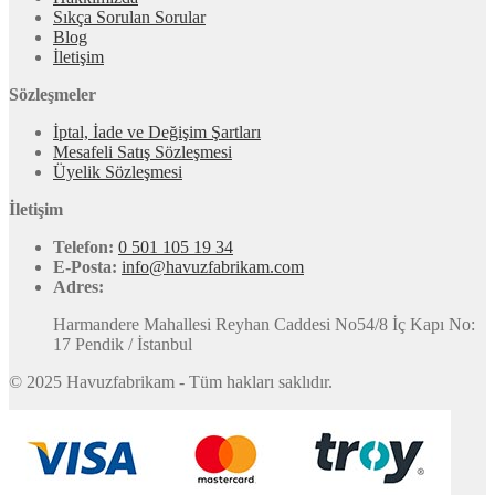
Sıkça Sorulan Sorular
Blog
İletişim
Sözleşmeler
İptal, İade ve Değişim Şartları
Mesafeli Satış Sözleşmesi
Üyelik Sözleşmesi
İletişim
Telefon:
0 501 105 19 34
E-Posta:
info@havuzfabrikam.com
Adres:
Harmandere Mahallesi Reyhan Caddesi No54/8 İç Kapı No:
17 Pendik / İstanbul
© 2025 Havuzfabrikam - Tüm hakları saklıdır.