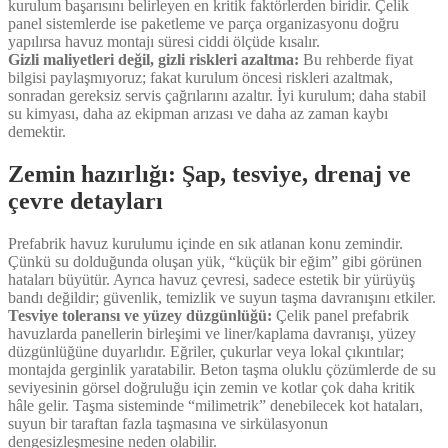
kurulum başarısını belirleyen en kritik faktörlerden biridir. Çelik
panel sistemlerde ise paketleme ve parça organizasyonu doğru
yapılırsa havuz montajı süresi ciddi ölçüde kısalır.
Gizli maliyetleri değil, gizli riskleri azaltma:
Bu rehberde fiyat
bilgisi paylaşmıyoruz; fakat kurulum öncesi riskleri azaltmak,
sonradan gereksiz servis çağrılarını azaltır. İyi kurulum; daha stabil
su kimyası, daha az ekipman arızası ve daha az zaman kaybı
demektir.
Zemin hazırlığı: Şap, tesviye, drenaj ve
çevre detayları
Prefabrik havuz kurulumu içinde en sık atlanan konu zemindir.
Çünkü su dolduğunda oluşan yük, “küçük bir eğim” gibi görünen
hataları büyütür. Ayrıca havuz çevresi, sadece estetik bir yürüyüş
bandı değildir; güvenlik, temizlik ve suyun taşma davranışını etkiler.
Tesviye toleransı ve yüzey düzgünlüğü:
Çelik panel prefabrik
havuzlarda panellerin birleşimi ve liner/kaplama davranışı, yüzey
düzgünlüğüne duyarlıdır. Eğriler, çukurlar veya lokal çıkıntılar;
montajda gerginlik yaratabilir. Beton taşma oluklu çözümlerde de su
seviyesinin görsel doğruluğu için zemin ve kotlar çok daha kritik
hâle gelir. Taşma sisteminde “milimetrik” denebilecek kot hataları,
suyun bir taraftan fazla taşmasına ve sirkülasyonun
dengesizleşmesine neden olabilir.