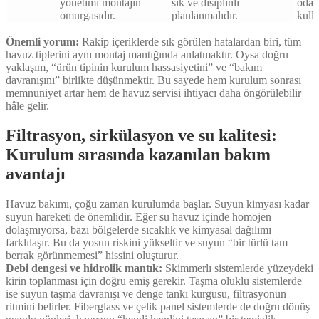
yönetimi montajın
sık ve disiplinli
odağ
omurgasıdır.
planlanmalıdır.
kulla
Önemli yorum:
Rakip içeriklerde sık görülen hatalardan biri, tüm
havuz tiplerini aynı montaj mantığında anlatmaktır. Oysa doğru
yaklaşım, “ürün tipinin kurulum hassasiyetini” ve “bakım
davranışını” birlikte düşünmektir. Bu sayede hem kurulum sonrası
memnuniyet artar hem de havuz servisi ihtiyacı daha öngörülebilir
hâle gelir.
Filtrasyon, sirkülasyon ve su kalitesi:
Kurulum sırasında kazanılan bakım
avantajı
Havuz bakımı, çoğu zaman kurulumda başlar. Suyun kimyası kadar
suyun hareketi de önemlidir. Eğer su havuz içinde homojen
dolaşmıyorsa, bazı bölgelerde sıcaklık ve kimyasal dağılımı
farklılaşır. Bu da yosun riskini yükseltir ve suyun “bir türlü tam
berrak görünmemesi” hissini oluşturur.
Debi dengesi ve hidrolik mantık:
Skimmerlı sistemlerde yüzeydeki
kirin toplanması için doğru emiş gerekir. Taşma oluklu sistemlerde
ise suyun taşma davranışı ve denge tankı kurgusu, filtrasyonun
ritmini belirler. Fiberglass ve çelik panel sistemlerde de doğru dönüş