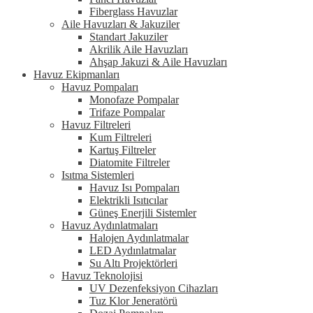
Fiberglass Havuzlar
Aile Havuzları & Jakuziler
Standart Jakuziler
Akrilik Aile Havuzları
Ahşap Jakuzi & Aile Havuzları
Havuz Ekipmanları
Havuz Pompaları
Monofaze Pompalar
Trifaze Pompalar
Havuz Filtreleri
Kum Filtreleri
Kartuş Filtreler
Diatomite Filtreler
Isıtma Sistemleri
Havuz Isı Pompaları
Elektrikli Isıtıcılar
Güneş Enerjili Sistemler
Havuz Aydınlatmaları
Halojen Aydınlatmalar
LED Aydınlatmalar
Su Altı Projektörleri
Havuz Teknolojisi
UV Dezenfeksiyon Cihazları
Tuz Klor Jeneratörü