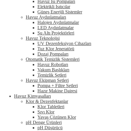
Havuz Isı Pompaları
Elektrikli Isıtıcılar
Güneş Enerjili Sistemler
Havuz Aydınlatmaları
Halojen Aydınlatmalar
LED Aydınlatmalar
Su Altı Projektörleri
Havuz Teknolojisi
UV Dezenfeksiyon Cihazları
Tuz Klor Jeneratörü
Dozaj Pompaları
Otomatik Temizlik Sistemleri
Havuz Robotları
Vakum Başlıkları
Temizlik Setleri
Havuz Ekipman Setleri
Pompa + Filtre Setleri
Hazır Makine Dairesi
Havuz Kimyasalları
Klor & Dezenfektanlar
Klor Tabletleri
Sıvı Klor
Yavaş Çözünen Klor
pH Denge Ürünleri
pH Düşürücü