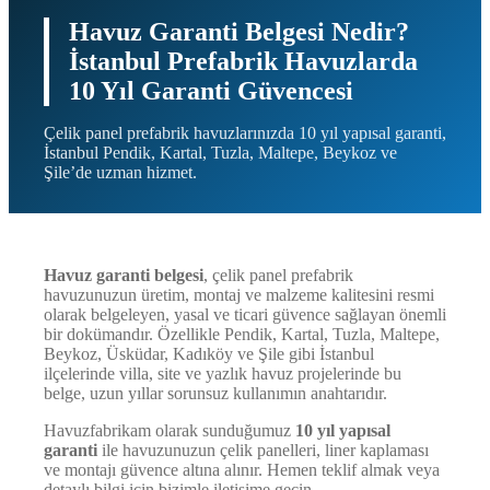
Havuz Garanti Belgesi Nedir?
İstanbul Prefabrik Havuzlarda
10 Yıl Garanti Güvencesi
Çelik panel prefabrik havuzlarınızda 10 yıl yapısal garanti,
İstanbul Pendik, Kartal, Tuzla, Maltepe, Beykoz ve
Şile’de uzman hizmet.
Havuz garanti belgesi
, çelik panel prefabrik
havuzunuzun üretim, montaj ve malzeme kalitesini resmi
olarak belgeleyen, yasal ve ticari güvence sağlayan önemli
bir dokümandır. Özellikle Pendik, Kartal, Tuzla, Maltepe,
Beykoz, Üsküdar, Kadıköy ve Şile gibi İstanbul
ilçelerinde villa, site ve yazlık havuz projelerinde bu
belge, uzun yıllar sorunsuz kullanımın anahtarıdır.
Havuzfabrikam olarak sunduğumuz
10 yıl yapısal
garanti
ile havuzunuzun çelik panelleri, liner kaplaması
ve montajı güvence altına alınır. Hemen teklif almak veya
detaylı bilgi için bizimle iletişime geçin.