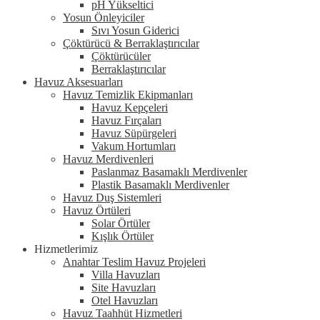
pH Yükseltici
Yosun Önleyiciler
Sıvı Yosun Giderici
Çöktürücü & Berraklaştırıcılar
Çöktürücüler
Berraklaştırıcılar
Havuz Aksesuarları
Havuz Temizlik Ekipmanları
Havuz Kepçeleri
Havuz Fırçaları
Havuz Süpürgeleri
Vakum Hortumları
Havuz Merdivenleri
Paslanmaz Basamaklı Merdivenler
Plastik Basamaklı Merdivenler
Havuz Duş Sistemleri
Havuz Örtüleri
Solar Örtüler
Kışlık Örtüler
Hizmetlerimiz
Anahtar Teslim Havuz Projeleri
Villa Havuzları
Site Havuzları
Otel Havuzları
Havuz Taahhüt Hizmetleri