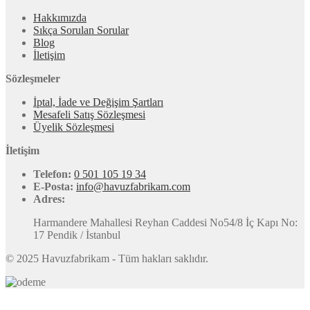
Hakkımızda
Sıkça Sorulan Sorular
Blog
İletişim
Sözleşmeler
İptal, İade ve Değişim Şartları
Mesafeli Satış Sözleşmesi
Üyelik Sözleşmesi
İletişim
Telefon:
0 501 105 19 34
E-Posta:
info@havuzfabrikam.com
Adres:
Harmandere Mahallesi Reyhan Caddesi No54/8 İç Kapı No:
17 Pendik / İstanbul
© 2025 Havuzfabrikam - Tüm hakları saklıdır.