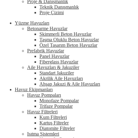
Proje & Danışmanlık
Teknik Danışmanlık
Proje Çizimi
Yüzme Havuzları
Betonarme Havuzlar
Skimmerli Beton Havuzlar
Taşma Oluklu Beton Havuzlar
Özel Tasarım Beton Havuzlar
Prefabrik Havuzlar
Panel Havuzlar
Fiberglass Havuzlar
Aile Havuzları & Jakuziler
Standart Jakuziler
Akrilik Aile Havuzları
Ahşap Jakuzi & Aile Havuzları
Havuz Ekipmanları
Havuz Pompaları
Monofaze Pompalar
Trifaze Pompalar
Havuz Filtreleri
Kum Filtreleri
Kartuş Filtreler
Diatomite Filtreler
Isıtma Sistemleri