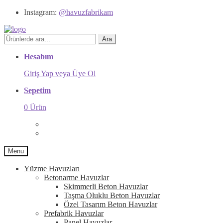
Instagram:
@havuzfabrikam
Ara:
Ara
Hesabım
Giriş Yap veya Üye Ol
Sepetim
0 Ürün
Menu
Yüzme Havuzları
Betonarme Havuzlar
Skimmerli Beton Havuzlar
Taşma Oluklu Beton Havuzlar
Özel Tasarım Beton Havuzlar
Prefabrik Havuzlar
Panel Havuzlar