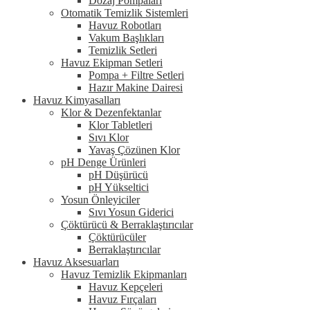
Dozaj Pompaları
Otomatik Temizlik Sistemleri
Havuz Robotları
Vakum Başlıkları
Temizlik Setleri
Havuz Ekipman Setleri
Pompa + Filtre Setleri
Hazır Makine Dairesi
Havuz Kimyasalları
Klor & Dezenfektanlar
Klor Tabletleri
Sıvı Klor
Yavaş Çözünen Klor
pH Denge Ürünleri
pH Düşürücü
pH Yükseltici
Yosun Önleyiciler
Sıvı Yosun Giderici
Çöktürücü & Berraklaştırıcılar
Çöktürücüler
Berraklaştırıcılar
Havuz Aksesuarları
Havuz Temizlik Ekipmanları
Havuz Kepçeleri
Havuz Fırçaları