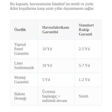
Bu kapsam, havuzunuzun İstanbul’un nemli ve zorlu
iklim koşullarına karşı uzun yıllar dayanmasını sağlar.
Standart
Havuzfabrikam
Özellik
Rakip
Garantisi
Garanti
Yapısal
Panel
10 Yıl
2-5 Yıl
Garantisi
Liner
10 Yıl
5-7 Yıl
Sızdırmazlık
Montaj
5 Yıl
1-2 Yıl
Garantisi
Ücretsiz
Bakım
başlangıç +
Sınırlı
Desteği
indirimli devam