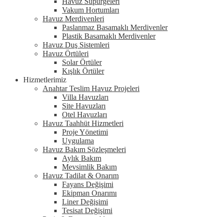
Havuz Süpürgeleri
Vakum Hortumları
Havuz Merdivenleri
Paslanmaz Basamaklı Merdivenler
Plastik Basamaklı Merdivenler
Havuz Duş Sistemleri
Havuz Örtüleri
Solar Örtüler
Kışlık Örtüler
Hizmetlerimiz
Anahtar Teslim Havuz Projeleri
Villa Havuzları
Site Havuzları
Otel Havuzları
Havuz Taahhüt Hizmetleri
Proje Yönetimi
Uygulama
Havuz Bakım Sözleşmeleri
Aylık Bakım
Mevsimlik Bakım
Havuz Tadilat & Onarım
Fayans Değişimi
Ekipman Onarımı
Liner Değişimi
Tesisat Değişimi