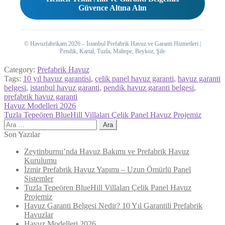
Güvence Altına Alın
© Havuzfabrikam 2026 – İstanbul Prefabrik Havuz ve Garanti Hizmetleri |
Pendik, Kartal, Tuzla, Maltepe, Beykoz, Şile
Category:
Prefabrik Havuz
Tags:
10 yıl havuz garantisi
,
çelik panel havuz garanti
,
havuz garanti
belgesi
,
istanbul havuz garanti
,
pendik havuz garanti belgesi
,
prefabrik havuz garanti
Yazı
Previous
Havuz Modelleri 2026
post:
Next
Tuzla Tepeören BlueHill Villaları Çelik Panel Havuz Projemiz
gezinmesi
post:
Arama:
Son Yazılar
Zeytinburnu’nda Havuz Bakımı ve Prefabrik Havuz
Kurulumu
İzmir Prefabrik Havuz Yapımı – Uzun Ömürlü Panel
Sistemler
Tuzla Tepeören BlueHill Villaları Çelik Panel Havuz
Projemiz
Havuz Garanti Belgesi Nedir? 10 Yıl Garantili Prefabrik
Havuzlar
Havuz Modelleri 2026