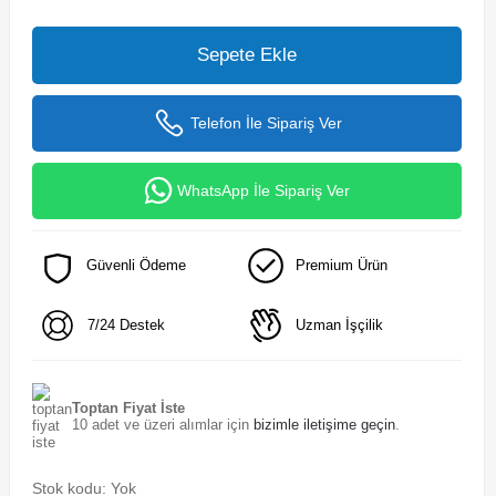
Sepete Ekle
Telefon İle Sipariş Ver
WhatsApp İle Sipariş Ver
Güvenli Ödeme
Premium Ürün
7/24 Destek
Uzman İşçilik
Toptan Fiyat İste
10 adet ve üzeri alımlar için
bizimle iletişime geçin
.
Stok kodu:
Yok