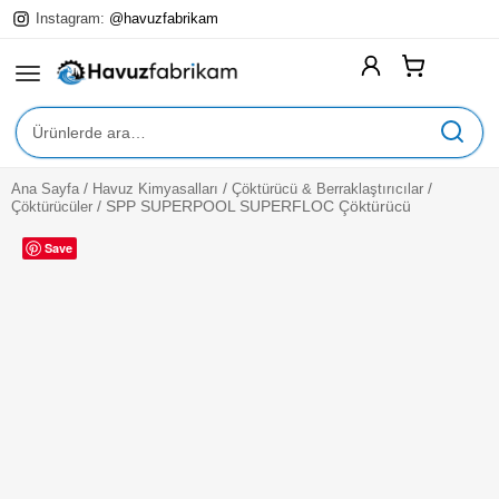
Instagram:
@havuzfabrikam
Ara:
/
/
/
Ana Sayfa
Havuz Kimyasalları
Çöktürücü & Berraklaştırıcılar
Expan
Yüzme Havuzları
/
SPP SUPERPOOL SUPERFLOC Çöktürücü
Çöktürücüler
Child
Menu
Expan
Havuz Ekipmanları
Save
Child
Menu
Expan
Havuz Kimyasalları
Child
Menu
Expan
Havuz Aksesuarları
Child
Menu
Expan
Hizmetlerimiz
Child
Menu