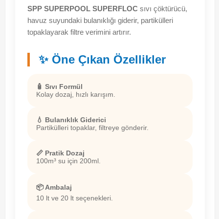
SPP SUPERPOOL SUPERFLOC
sıvı çöktürücü,
havuz suyundaki bulanıklığı giderir, partikülleri
topaklayarak filtre verimini artırır.
✨ Öne Çıkan Özellikler
🧴 Sıvı Formül
Kolay dozaj, hızlı karışım.
💧 Bulanıklık Giderici
Partikülleri topaklar, filtreye gönderir.
📏 Pratik Dozaj
100m³ su için 200ml.
📦 Ambalaj
10 lt ve 20 lt seçenekleri.