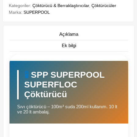
Kategoriler:
Çöktürücü & Berraklaştırıcılar
,
Çöktürücüler
Marka:
SUPERPOOL
Açıklama
Ek bilgi
🧪
SPP SUPERPOOL
SUPERFLOC
Çöktürücü
Sıvı çöktürücü – 100m³ suda 200ml kullanım. 10 lt
ve 20 lt ambalaj.