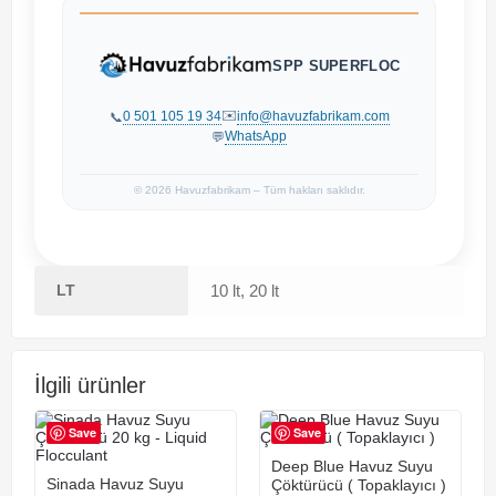
SPP SUPERFLOC
✉️
0 501 105 19 34
info@havuzfabrikam.com
📞
WhatsApp
💬
© 2026 Havuzfabrikam – Tüm hakları saklıdır.
LT
10 lt, 20 lt
İlgili ürünler
Save
Save
Deep Blue Havuz Suyu
Sinada Havuz Suyu
Çöktürücü ( Topaklayıcı )