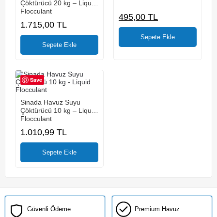
Çöktürücü 20 kg – Liquid
Flocculant
495,00
TL
1.715,00
TL
Bu
ürünün
birden
fazla
Save
varyasyonu
var.
Seçenekler
Sinada Havuz Suyu
ürün
Çöktürücü 10 kg – Liquid
sayfasından
Flocculant
seçilebilir
1.010,99
TL
Güvenli Ödeme
Premium Havuz