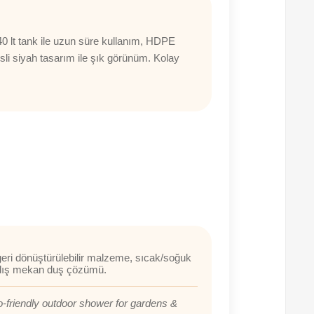
40 lt tank ile uzun süre kullanım, HDPE
li siyah tasarım ile şık görünüm. Kolay
 geri dönüştürülebilir malzeme, sıcak/soğuk
şık dış mekan duş çözümü.
o-friendly outdoor shower for gardens &