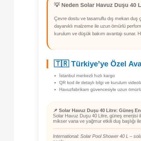
💡 Neden Solar Havuz Duşu 40 Li
Çevre dostu ve tasarruflu dış mekan duş çö
dayanıklı malzeme ile uzun ömürlü perform
kurulum ve düşük bakım avantajı sunar. H
🇹🇷 Türkiye’ye Özel Ava
İstanbul merkezli hızlı kargo
QR kod ile detaylı bilgi ve kurulum videol
Havuzfabrikam güvencesiyle uzun ömürlü
📌 Solar Havuz Duşu 40 Litre: Güneş En
Solar Havuz Duşu 40 Litre, güneş enerjisi i
mikser vana ve yağmur etkili duş başlığı ile
International: Solar Pool Shower 40 L – sol