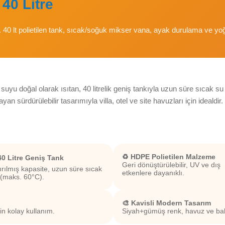
40 Litre
40 lt polietilen tank, sıcak/soğuk mikser vana, ayak durulama ve yoğun
le suyu doğal olarak ısıtan, 40 litrelik geniş tankıyla uzun süre sıcak
sürdürülebilir tasarımıyla villa, otel ve site havuzları için idealdir.
♻️ HDPE Polietilen Malzeme
 40 Litre Geniş Tank
Geri dönüştürülebilir, UV ve dış
ırılmış kapasite, uzun süre sıcak
etkenlere dayanıklı.
 (maks. 60°C).
🎨 Kavisli Modern Tasarım
çin kolay kullanım.
Siyah+gümüş renk, havuz ve ba