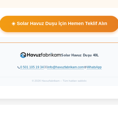
☀️ Solar Havuz Duşu İçin Hemen Teklif Alın
Solar Havuz Duşu 40L
✉️
0 501 105 19 34
info@havuzfabrikam.com
WhatsApp
📞
💬
© 2026 Havuzfabrikam – Tüm hakları saklıdır.