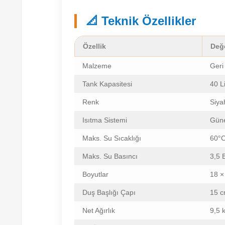
📐 Teknik Özellikler
Özellik
Değ
Malzeme
Geri
Tank Kapasitesi
40 Li
Renk
Siya
Isıtma Sistemi
Güneş
Maks. Su Sıcaklığı
60°
Maks. Su Basıncı
3,5 
Boyutlar
18 ×
Duş Başlığı Çapı
15 
Net Ağırlık
9,5 