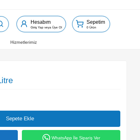
Hesabım
Sepetim
Giriş Yap veya Üye Ol
0 Ürün
ı
Hizmetlerimiz
itre
Sepete Ekle
WhatsApp İle Sipariş Ver