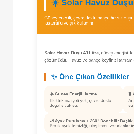
☀️ Solar Havuz Duşu 
Güneş enerjili, çevre dostu bahçe havuz duşu. 
tasarruflu ve şık kullanım.
Solar Havuz Duşu 40 Litre
, güneş enerjisi i
çözümüdür. Havuz ve bahçe keyfinizi tamamlayan 
✨ Öne Çıkan Özellikler
☀️ Güneş Enerjili Isıtma
🛢️
Elektrik maliyeti yok, çevre dostu,
Art
doğal sıcak su.
su
🦶 Ayak Durulama + 360° Dönebilir Başlık
Pratik ayak temizliği, ulaşılması zor alanlar i