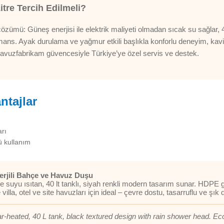
tre Tercih Edilmeli?
zümü: Güneş enerjisi ile elektrik maliyeti olmadan sıcak su sağlar, 
ans. Ayak durulama ve yağmur etkili başlıkla konforlu deneyim, kavis
avuzfabrikam güvencesiyle Türkiye’ye özel servis ve destek.
ntajlar
arı
 kullanım
erjili Bahçe ve Havuz Duşu
le suyu ısıtan, 40 lt tanklı, siyah renkli modern tasarım sunar. HDPE
 villa, otel ve site havuzları için ideal – çevre dostu, tasarruflu ve 
ar-heated, 40 L tank, black textured design with rain shower head. Ec