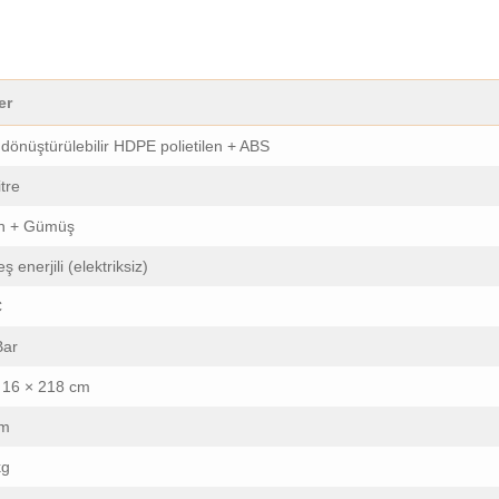
er
 dönüştürülebilir HDPE polietilen + ABS
tre
h + Gümüş
 enerjili (elektriksiz)
C
Bar
 16 × 218 cm
cm
kg