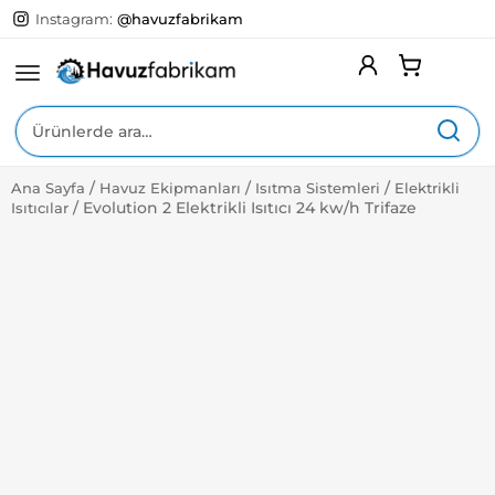
Instagram:
@havuzfabrikam
Ara:
/
/
/
Ana Sayfa
Havuz Ekipmanları
Isıtma Sistemleri
Elektrikli
Expa
Yüzme Havuzları
/
Evolution 2 Elektrikli Isıtıcı 24 kw/h Trifaze
Isıtıcılar
Child
Menu
Expa
Havuz Ekipmanları
Child
Menu
Expa
Havuz Kimyasalları
Child
Menu
Expa
Havuz Aksesuarları
Child
Menu
Expa
Hizmetlerimiz
Child
Menu