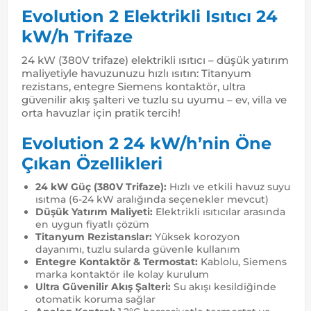
Evolution 2 Elektrikli Isıtıcı 24
kW/h Trifaze
24 kW (380V trifaze) elektrikli ısıtıcı – düşük yatırım
maliyetiyle havuzunuzu hızlı ısıtın: Titanyum
rezistans, entegre Siemens kontaktör, ultra
güvenilir akış şalteri ve tuzlu su uyumu – ev, villa ve
orta havuzlar için pratik tercih!
Evolution 2 24 kW/h’nin Öne
Çıkan Özellikleri
24 kW Güç (380V Trifaze):
Hızlı ve etkili havuz suyu
ısıtma (6-24 kW aralığında seçenekler mevcut)
Düşük Yatırım Maliyeti:
Elektrikli ısıtıcılar arasında
en uygun fiyatlı çözüm
Titanyum Rezistanslar:
Yüksek korozyon
dayanımı, tuzlu sularda güvenle kullanım
Entegre Kontaktör & Termostat:
Kablolu, Siemens
marka kontaktör ile kolay kurulum
Ultra Güvenilir Akış Şalteri:
Su akışı kesildiğinde
otomatik koruma sağlar