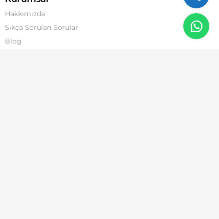
Hakkımızda
Sıkça Sorulan Sorular
Blog
İletişim
Sözleşmeler
İptal, İade ve Değişim Şartları
Mesafeli Satış Sözleşmesi
Üyelik Sözleşmesi
İletişim
Telefon:
0 501 105 19 34
E-Posta:
info@havuzfabrikam.com
Adres:
Harmandere Mahallesi Reyhan Caddesi No54/8 İç Kapı
No: 17 Pendik / İstanbul