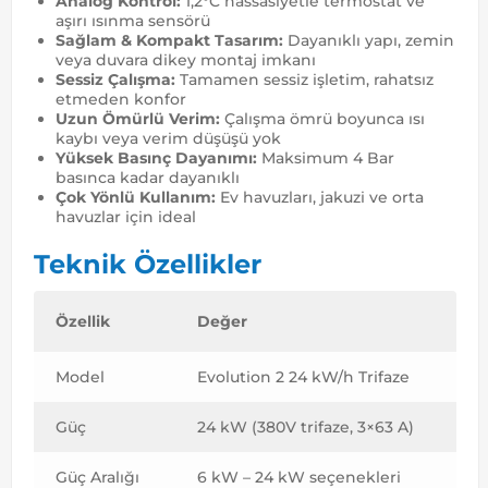
Analog Kontrol:
1,2°C hassasiyetle termostat ve
aşırı ısınma sensörü
Sağlam & Kompakt Tasarım:
Dayanıklı yapı, zemin
veya duvara dikey montaj imkanı
Sessiz Çalışma:
Tamamen sessiz işletim, rahatsız
etmeden konfor
Uzun Ömürlü Verim:
Çalışma ömrü boyunca ısı
kaybı veya verim düşüşü yok
Yüksek Basınç Dayanımı:
Maksimum 4 Bar
basınca kadar dayanıklı
Çok Yönlü Kullanım:
Ev havuzları, jakuzi ve orta
havuzlar için ideal
Teknik Özellikler
Özellik
Değer
Model
Evolution 2 24 kW/h Trifaze
Güç
24 kW (380V trifaze, 3×63 A)
Güç Aralığı
6 kW – 24 kW seçenekleri