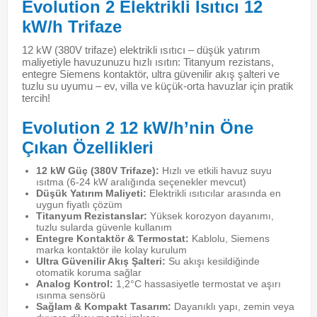
Evolution 2 Elektrikli Isıtıcı 12
kW/h Trifaze
12 kW (380V trifaze) elektrikli ısıtıcı – düşük yatırım
maliyetiyle havuzunuzu hızlı ısıtın: Titanyum rezistans,
entegre Siemens kontaktör, ultra güvenilir akış şalteri ve
tuzlu su uyumu – ev, villa ve küçük-orta havuzlar için pratik
tercih!
Evolution 2 12 kW/h’nin Öne
Çıkan Özellikleri
12 kW Güç (380V Trifaze):
Hızlı ve etkili havuz suyu
ısıtma (6-24 kW aralığında seçenekler mevcut)
Düşük Yatırım Maliyeti:
Elektrikli ısıtıcılar arasında en
uygun fiyatlı çözüm
Titanyum Rezistanslar:
Yüksek korozyon dayanımı,
tuzlu sularda güvenle kullanım
Entegre Kontaktör & Termostat:
Kablolu, Siemens
marka kontaktör ile kolay kurulum
Ultra Güvenilir Akış Şalteri:
Su akışı kesildiğinde
otomatik koruma sağlar
Analog Kontrol:
1,2°C hassasiyetle termostat ve aşırı
ısınma sensörü
Sağlam & Kompakt Tasarım:
Dayanıklı yapı, zemin veya