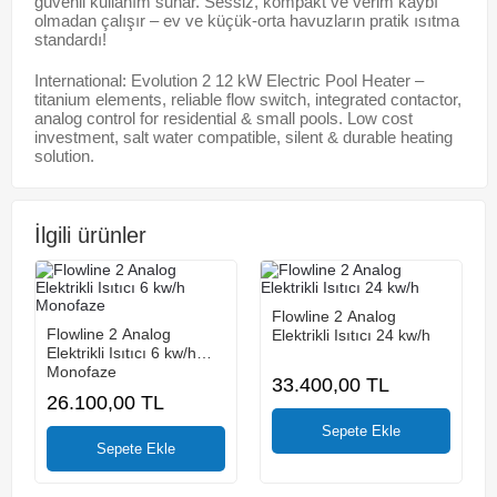
güvenli kullanım sunar. Sessiz, kompakt ve verim kaybı
olmadan çalışır – ev ve küçük-orta havuzların pratik ısıtma
standardı!
International: Evolution 2 12 kW Electric Pool Heater –
titanium elements, reliable flow switch, integrated contactor,
analog control for residential & small pools. Low cost
investment, salt water compatible, silent & durable heating
solution.
İlgili ürünler
Flowline 2 Analog
Flowline 2 Analog
Elektrikli Isıtıcı 24 kw/h
Elektrikli Isıtıcı 6 kw/h
Monofaze
33.400,00
TL
26.100,00
TL