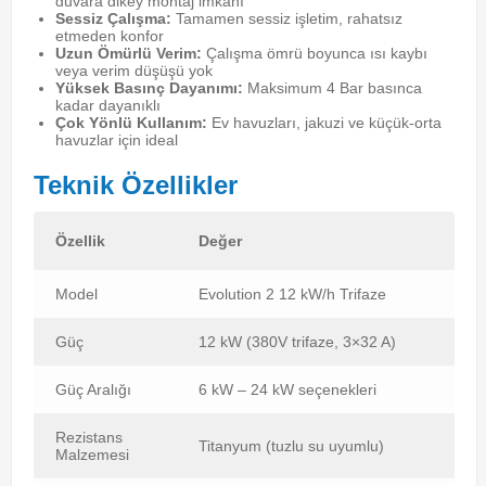
duvara dikey montaj imkanı
Sessiz Çalışma:
Tamamen sessiz işletim, rahatsız
etmeden konfor
Uzun Ömürlü Verim:
Çalışma ömrü boyunca ısı kaybı
veya verim düşüşü yok
Yüksek Basınç Dayanımı:
Maksimum 4 Bar basınca
kadar dayanıklı
Çok Yönlü Kullanım:
Ev havuzları, jakuzi ve küçük-orta
havuzlar için ideal
Teknik Özellikler
Özellik
Değer
Model
Evolution 2 12 kW/h Trifaze
Güç
12 kW (380V trifaze, 3×32 A)
Güç Aralığı
6 kW – 24 kW seçenekleri
Rezistans
Titanyum (tuzlu su uyumlu)
Malzemesi