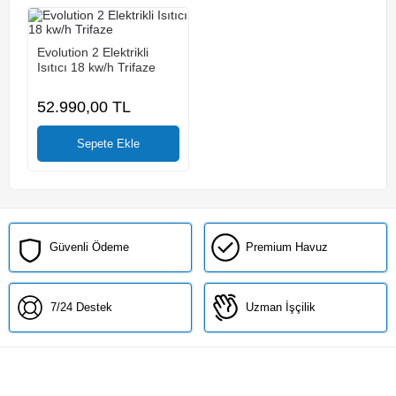
Evolution 2 Elektrikli
Isıtıcı 18 kw/h Trifaze
52.990,00
TL
Güvenli Ödeme
Premium Havuz
7/24 Destek
Uzman İşçilik