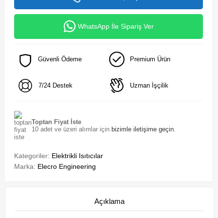
WhatsApp İle Sipariş Ver
Güvenli Ödeme
Premium Ürün
7/24 Destek
Uzman İşçilik
Toptan Fiyat İste
10 adet ve üzeri alımlar için
bizimle iletişime geçin
.
Kategoriler:
Elektrikli Isıtıcılar
Marka:
Elecro Engineering
Açıklama