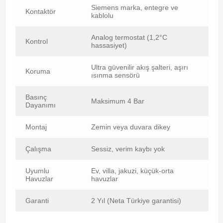
Siemens marka, entegre ve
Kontaktör
kablolu
Analog termostat (1,2°C
Kontrol
hassasiyet)
Ultra güvenilir akış şalteri, aşırı
Koruma
ısınma sensörü
Basınç
Maksimum 4 Bar
Dayanımı
Montaj
Zemin veya duvara dikey
Çalışma
Sessiz, verim kaybı yok
Uyumlu
Ev, villa, jakuzi, küçük-orta
Havuzlar
havuzlar
Garanti
2 Yıl (Neta Türkiye garantisi)