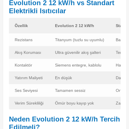
Evolution 2 12 kW/h vs Standart
Elektrikli Isıtıcılar
Özellik
Evolution 2 12 kW/h
Standar
Rezistans
Titanyum (tuzlu su uyumlu)
Bakır v
Akış Koruması
Ultra güvenilir akış şalteri
Temel 
Kontaktör
Siemens entegre, kablolu
Harici 
Yatırım Maliyeti
En düşük
Daha y
Ses Seviyesi
Tamamen sessiz
Orta gü
Verim Sürekliliği
Ömür boyu kayıp yok
Zamanla
Neden Evolution 2 12 kW/h Tercih
Edilmeli?