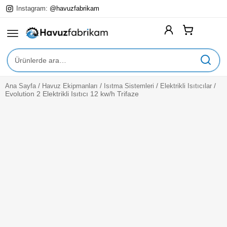
Instagram:
@havuzfabrikam
Ara:
/
/
/
/
Ana Sayfa
Havuz Ekipmanları
Isıtma Sistemleri
Elektrikli Isıtıcılar
Expan
Yüzme Havuzları
Evolution 2 Elektrikli Isıtıcı 12 kw/h Trifaze
Child
Menu
Expan
Havuz Ekipmanları
Child
Menu
Expan
Havuz Kimyasalları
Child
Menu
Expan
Havuz Aksesuarları
Child
Menu
Expan
Hizmetlerimiz
Child
Menu