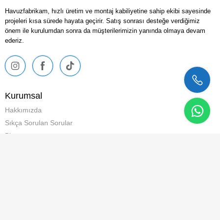
Havuzfabrikam, hızlı üretim ve montaj kabiliyetine sahip ekibi sayesinde
projeleri kısa sürede hayata geçirir. Satış sonrası desteğe verdiğimiz
önem ile kurulumdan sonra da müşterilerimizin yanında olmaya devam
ederiz.
Kurumsal
Hakkımızda
Sıkça Sorulan Sorular
Blog
İletişim
Sözleşmeler
İptal, İade ve Değişim Şartları
Mesafeli Satış Sözleşmesi
Üyelik Sözleşmesi