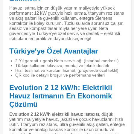
Havuz ısıtma için en düşük yatırım maliyetiyle yüksek
performans: 12 kW gücüyle hızlı ısıtma, titanyum rezistans
ve akış şalteri ile güvenilir kullanım, entegre Siemens
kontaktör ile kolay kurulum. Tuzlu sularda sorunsuz çalışır,
sessiz ve kompakt tasarımıyla her yere uyar. Neta
güvencesiyle Türkiye’ye özel servis ve destek – elektrikli
ısıtıcıların en pratik ve dayanıklı seçeneği!
Türkiye’ye Özel Avantajlar
2 Yıl garanti + geniş Neta servis ağı (İstanbul merkezli)
Türkçe kullanım kılavuzu, montaj ve teknik destek
Hızlı teslimat ve kurulum hizmeti (projelerde özel teklif)
QR kod ile detaylı broşür ve performans verileri
Evolution 2 12 kW/h: Elektrikli
Havuz Isıtmanın En Ekonomik
Çözümü
Evolution 2 12 kW/h elektrikli havuz ısıtıcısı
, düşük
yatırım maliyetiyle havuz, jakuzi ve çocuk havuzlarını hızlı
ısıtır. Titanyum rezistans, ultra güvenilir akış şalteri, entegre
kontaktör ve analog hassas kontrol ile uzun ömürlü ve